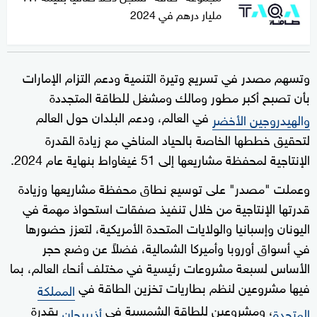
مليار درهم في 2024
وتسهم مصدر في تسريع وتيرة التنمية ودعم التزام الإمارات
بأن تصبح أكبر مطور ومالك ومشغل للطاقة المتجددة
في العالم، ودعم البلدان حول العالم
والهيدروجين الأخضر
لتحقيق خططها الخاصة بالحياد المناخي مع زيادة القدرة
الإنتاجية لمحفظة مشاريعها إلى 51 غيغاواط بنهاية عام 2024.
وعملت "مصدر" على توسيع نطاق محفظة مشاريعها وزيادة
قدرتها الإنتاجية من خلال تنفيذ صفقات استحواذ مهمة في
اليونان وإسبانيا والولايات المتحدة الأمريكية، لتعزز حضورها
في أسواق أوروبا وأميركا الشمالية، فضلاً عن وضع حجر
الأساس لسبعة مشروعات رئيسية في مختلف أنحاء العالم، بما
فيها مشروعين لنظم بطاريات تخزين الطاقة في
المملكة
، ومشروعين للطاقة الشمسية في
بقدرة
المتحدة
أذربيجان