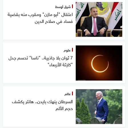
شرق أوسط
اعتقال "أبو مازن" ومقرب منه بقضية
فساد في صلاح الدين
علوم
7 ثوان بلا جاذبية.. "ناسا" تحسم جدل
"كارثة الأربعاء"
عالم
السرطان ينهك بايدن.. هانتر يكشف
حجم الألم