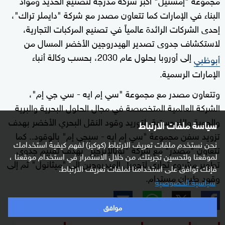
البناء في الإمارات كما تتعاون مصدر مع شركة "دايملر تراك"،
إحدى الشركات الرائدة عالمياً في تصنيع المركبات التجارية،
لاستكشاف جدوى تصدير الهيدروجين الأخضر المسال من
إلى أوروبا بحلول عام 2030، بحسب وكالة أنباء
أبوظبي
الإمارات الرسمية.
وتتعاون مصدر مع مجموعة "سي إم ايه - سي جي إم"،
الشركة العالمية المتخصصة في مجال الحلول البحرية والبرية
والجوية واللوجستية، لتوريد وقود النقل البحري الأخضر بهدف
سياسة ملفات الارتباط
تزويد سفن مجموعة "سي إم ايه - سيجي إم" بالوقود.. كما
نحن نستخدم ملفات تعريف الارتباط (كوكيز) لفهم كيفية استخدامك
تتعاون "مصدر" مع شركة "توتالإنرجيز" بهدف تقييم جدوى
لموقعنا ولتحسين تجربتك. من خلال الاستمرار في استخدام موقعنا ،
تطوير مشروع تجاري لتحويل الهيدروجين إلى "ميثانول" ثم إلى
فإنك توافق على استخدامنا لملفات تعريف الارتباط.
وقود طيران مستدام.
سياسية الخصوصية
موافق