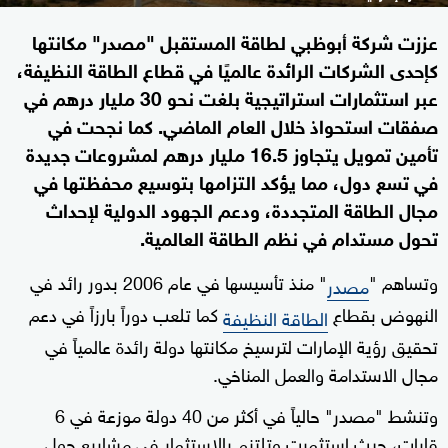
عززت شركة أبوظبي لطاقة المستقبل "مصدر" مكانتها
كإحدى الشركات الرائدة عالميًا في قطاع الطاقة النظيفة،
عبر استثمارات استراتيجية بلغت نحو 30 مليار درهم في
صفقات استحواذ خلال العام الماضي. كما نجحت في
تأمين تمويل يتجاوز 16.5 مليار درهم لمشروعات جديدة
في تسع دول، مما يؤكد التزامها بتوسيع محفظتها في
مجال الطاقة المتجددة، ودعم الجهود الدولية لإحداث
تحول مستدام في نظم الطاقة العالمية.
وتساهم "
" منذ تأسيسها في عام 2006 بدور رائد في
مصدر
النهوض بقطاع
كما تلعب دوراً بارزاً في دعم
الطاقة النظيفة
تحقيق رؤية الإمارات لترسيخ مكانتها دولة رائدة عالمياً في
مجال الاستدامة والعمل المناخي.
وتنشط "مصدر" حالياً في أكثر من 40 دولة موزعة في 6
قارات، حيث استثمرت وتلتزم بالاستثمار في مشاريع حول