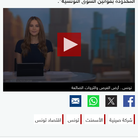
0
seconds
of
1
minute,
13
seconds
تونس.. أرض الفرص والثروات الضائعة
شركة صينية
الأسمنت
تونس
اقتصاد تونس