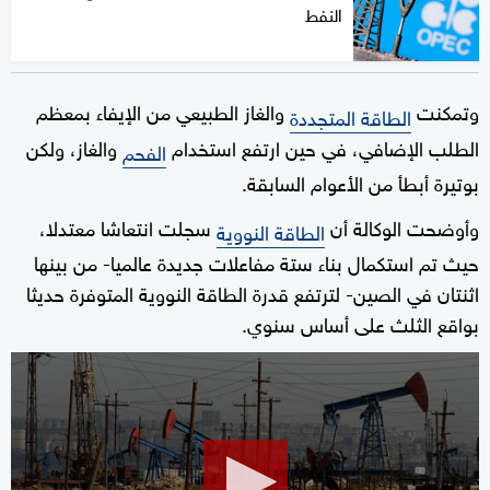
النفط
وتمكنت
والغاز الطبيعي من الإيفاء بمعظم
الطاقة المتجددة
الطلب الإضافي، في حين ارتفع استخدام
والغاز، ولكن
الفحم
بوتيرة أبطأ من الأعوام السابقة.
وأوضحت الوكالة أن
سجلت انتعاشا معتدلا،
الطاقة النووية
حيث تم استكمال بناء ستة مفاعلات جديدة عالميا- من بينها
اثنتان في الصين- لترتفع قدرة الطاقة النووية المتوفرة حديثا
بواقع الثلث على أساس سنوي.
0
seconds
of
1
minute,