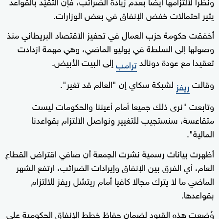
ونظرا لالتزامها أيضا بعدم زيادة الضرائب، فإن التقيّد بالقواعد
يثير احتمالات خفض الإنفاق في بعض الوزارات.
أخفقت حكومة حزب العمال في تحفيز الاقتصاد البريطاني منذ
وصولها إلى السلطة في يوليو الماضي، وهي مهمة ازدادت
تعقيدا مع عودة دونالد
إلى البيت الأبيض.
ترامب
وقالت
لشبكة سكاي إن "العالم قد تغير".
ريفز
وتابعت "نرى ذلك جميعا أمام أعيننا والحكومات ليست
متقاعسة، سنستجيب للتغيير ونواصل الالتزام بقواعدنا
المالية".
أظهرت بيانات رسمية نشرت الجمعة أن صافي اقتراض القطاع
العام، أي الفرق بين الإنفاق وإيرادات الضرائب، ارتفع الشهر
الماضي ما لا يترك مجالا كافيا أمام ريتشل ريفز للالتزام
بقواعدها.
وُضعت هذه القيود لضمان حفاظ خطط الإنفاق الحكومية على