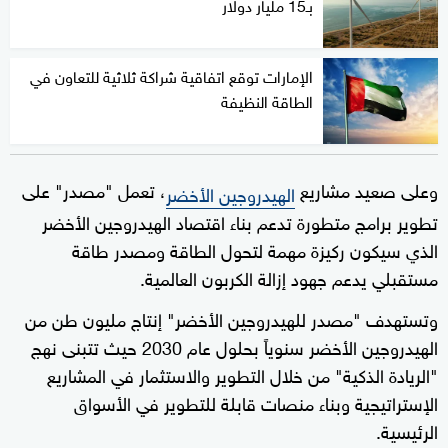
بـ15 مليار دولار
الإمارات توقع اتفاقية شراكة ثلاثية للتعاون في
الطاقة النظيفة
وعلى صعيد مشاريع
، تعمل "مصدر" على
الهيدروجين الأخضر
تطوير برامج متطورة تدعم بناء اقتصاد الهيدروجين الأخضر
الذي سيكون ركيزة مهمة لتحول الطاقة ومصدر طاقة
مستقبلي يدعم جهود إزالة الكربون العالمية.
وتستهدف "مصدر للهيدروجين الأخضر" إنتاج مليون طن من
الهيدروجين الأخضر سنوياً بحلول عام 2030 حيث تتبنى نهج
"الريادة الذكية" من خلال التطوير والاستثمار في المشاريع
الإستراتيجية وبناء منصات قابلة للتطوير في الأسواق
الرئيسية.