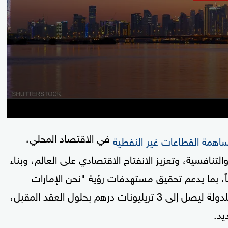
في الاقتصاد المحلي،
اهمة القطاعات غير النفطية
لتنافسية، وتعزيز الانفتاح الاقتصادي على العالم، وبناء
ياً، بما يدعم تحقيق مستهدفات رؤية "نحن الإمارات
2031"، الرامية إلى رفع الناتج المحلي الإجمالي للدولة ليصل إلى 3 تريليونات درهم بحلول العقد المقبل،
يد.