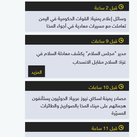
قبل 2 ساعة
l
وسائل إعلام يمنية: القوات الحكومية في اليمن
تعاملت مع مسيرات معادية في أجواء المخا
قبل 9 ساعات
l
مدير "مجلس السلام" يكشف معادلة السلام في
غزة: السلاح مقابل الانسحاب
المزيد
قبل 10 ساعات
l
مصادر يمينة لسكاي نيوز عربية: الحوثيون يستأنفون
هجماتهم على ميناء المخا بالصواريخ والطائرات
المسيّرة
قبل 11 ساعة
l