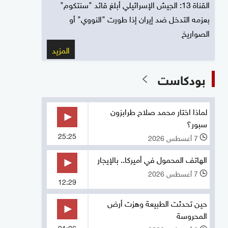
القناة 13: الجيش الإسرائيلي أبلغ قائد "سنتكوم"
بعزمه التدخل ضد إيران إذا طورت "النووي" أو
الصواريخ
المزيد
بودكاست
لماذا اختار محمد صلاح طرابزون
سبور؟
25:25
7 أغسطس 2026
l
الهاتف المحمول في أميركا.. بالإيجار
7 أغسطس 2026
l
12:29
حين تحدثت الطبيعة وهزت أرض
المحروسة
21:06