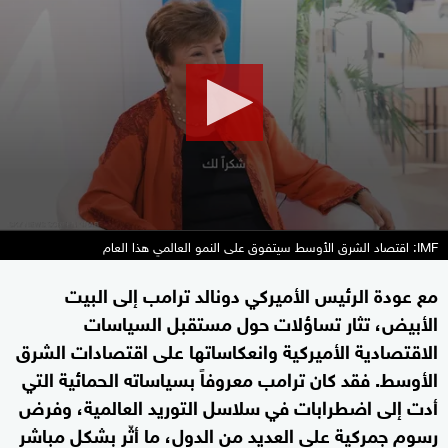
seconds
of
12
minutes,
23
seconds
IMF: اقتصاد الشرق الأوسط سيتفوق على النمو العالمي هذا العام
مع عودة الرئيس الأميركي دونالد ترامب إلى البيت
الأبيض، تثار تساؤلات حول مستقبل السياسات
الاقتصادية الأميركية وانعكاساتها على اقتصادات الشرق
الأوسط. فقد كان ترامب معروفاً بسياساته الحمائية التي
أدت إلى اضطرابات في سلاسل التوريد العالمية، وفرض
رسوم جمركية على العديد من الدول، ما أثّر بشكل مباشر