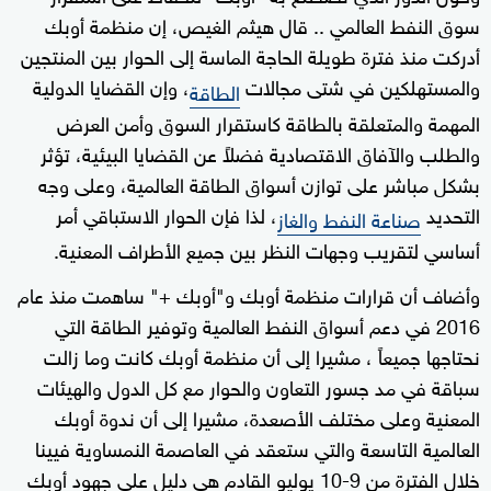
سوق النفط العالمي .. قال هيثم الغيص، إن منظمة أوبك
أدركت منذ فترة طويلة الحاجة الماسة إلى الحوار بين المنتجين
والمستهلكين في شتى مجالات
، وإن القضايا الدولية
الطاقة
المهمة والمتعلقة بالطاقة كاستقرار السوق وأمن العرض
والطلب والآفاق الاقتصادية فضلاً عن القضايا البيئية، تؤثر
بشكل مباشر على توازن أسواق الطاقة العالمية، وعلى وجه
التحديد
، لذا فإن الحوار الاستباقي أمر
صناعة النفط والغاز
أساسي لتقريب وجهات النظر بين جميع الأطراف المعنية.
وأضاف أن قرارات منظمة أوبك و"أوبك +" ساهمت منذ عام
2016 في دعم أسواق النفط العالمية وتوفير الطاقة التي
نحتاجها جميعاً ، مشيرا إلى أن منظمة أوبك كانت وما زالت
سباقة في مد جسور التعاون والحوار مع كل الدول والهيئات
المعنية وعلى مختلف الأصعدة، مشيرا إلى أن ندوة أوبك
العالمية التاسعة والتي ستعقد في العاصمة النمساوية فيينا
خلال الفترة من 9-10 يوليو القادم هي دليل على جهود أوبك