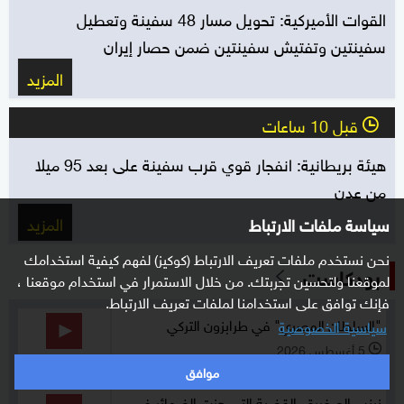
القوات الأميركية: تحويل مسار 48 سفينة وتعطيل
سفينتين وتفتيش سفينتين ضمن حصار إيران
المزيد
قبل 10 ساعات
l
هيئة بريطانية: انفجار قوي قرب سفينة على بعد 95 ميلا
من عدن
المزيد
سياسة ملفات الارتباط
نحن نستخدم ملفات تعريف الارتباط (كوكيز) لفهم كيفية استخدامك
بودكاست
لموقعنا ولتحسين تجربتك. من خلال الاستمرار في استخدام موقعنا ،
فإنك توافق على استخدامنا لملفات تعريف الارتباط.
"السلطان المصري" في طرابزون التركي
سياسية الخصوصية
5 أغسطس 2026
l
25:58
موافق
زينب الصغيرة.. القضية التي هزت الضمائر في