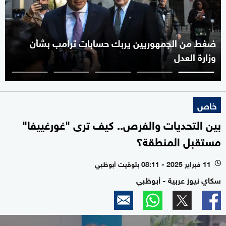
ضغط من الجمهوريين يربك حسابات ترامب بشأن
وزارة العدل
خاص
بين التحديات والفرص.. كيف ترى "غورغييفا"
مستقبل المنطقة؟
11 فبراير 2025 - 08:11 بتوقيت أبوظبي
l
سكاي نيوز عربية - أبوظبي
0