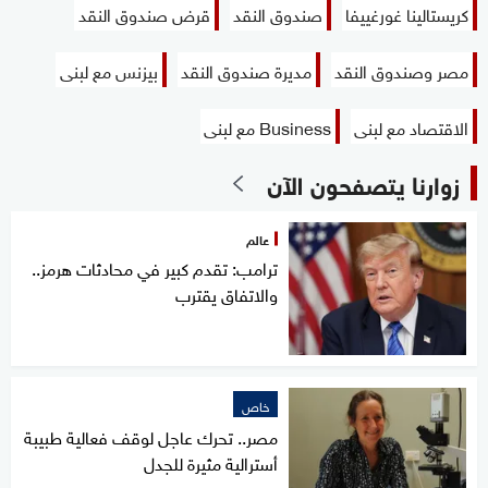
كريستالينا غورغييفا
صندوق النقد
قرض صندوق النقد
مصر وصندوق النقد
مديرة صندوق النقد
بيزنس مع لبنى
الاقتصاد مع لبنى
Business مع لبنى
زوارنا يتصفحون الآن
عالم
ترامب: تقدم كبير في محادثات هرمز..
والاتفاق يقترب
خاص
مصر.. تحرك عاجل لوقف فعالية طبيبة
أسترالية مثيرة للجدل