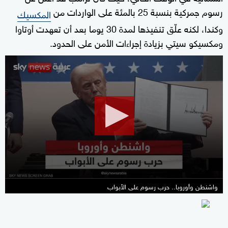
رسوم جمركية بنسبة 25 بالمئة على الواردات من
المكسيك
وكندا، لكنه علّق تنفيذها لمدة 30 يوما بعد أن تعهدت أوتاوا
ومكسيكو سيتي بزيادة إجراءات الأمن على الحدود.
0
seconds
of
27
minutes,
1
second
واشنطن وأوروبا.. حرب رسوم على الأبواب