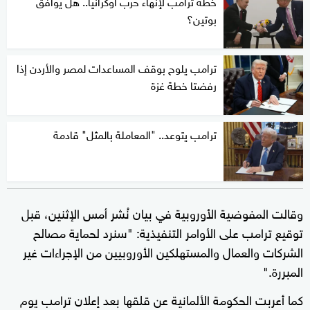
خطة ترامب لإنهاء حرب أوكرانيا.. هل يوافق
بوتين؟
ترامب يلوح بوقف المساعدات لمصر والأردن إذا
رفضتا خطة غزة
ترامب يتوعد.. "المعاملة بالمثل" قادمة
وقالت المفوضية الأوروبية في بيان نُشر أمس الإثنين، قبل
توقيع ترامب على الأوامر التنفيذية: "سنرد لحماية مصالح
الشركات والعمال والمستهلكين الأوروبيين من الإجراءات غير
المبررة."
كما أعربت الحكومة الألمانية عن قلقها بعد إعلان ترامب يوم