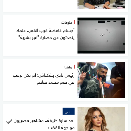
منوعات
أجسام غامضة قرب القمر.. علماء
يتحدثون عن حضارة "غير بشرية"
رياضة
رئيس نادي بشكتاش: لم نكن نرغب
في ضم محمد صلاح
خاص
بعد سارة خليفة.. مشاهير مصريون في
مواجهة القضاء