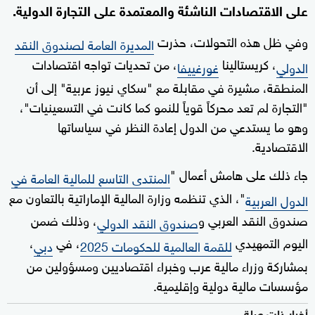
على الاقتصادات الناشئة والمعتمدة على التجارة الدولية.
وفي ظل هذه التحولات، حذرت
المديرة العامة لصندوق النقد
، كريستالينا
، من تحديات تواجه اقتصادات
الدولي
غورغييفا
المنطقة، مشيرة في مقابلة مع "سكاي نيوز عربية" إلى أن
"التجارة لم تعد محركاً قوياً للنمو كما كانت في التسعينيات"،
وهو ما يستدعي من الدول إعادة النظر في سياساتها
الاقتصادية.
جاء ذلك على هامش أعمال "
المنتدى التاسع للمالية العامة في
"، الذي تنظمه وزارة المالية الإماراتية بالتعاون مع
الدول العربية
صندوق النقد العربي و
، وذلك ضمن
صندوق النقد الدولي
اليوم التمهيدي
، في
،
للقمة العالمية للحكومات 2025
دبي
بمشاركة وزراء مالية عرب وخبراء اقتصاديين ومسؤولين من
مؤسسات مالية دولية وإقليمية.
أخبار ذات صلة