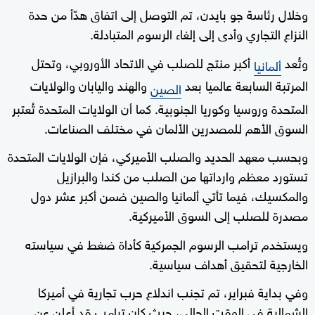
وخلال رئاسة جو بايدن، تم التوصل إلى اتفاق هدّأ من حدة
النزاع التجاري وأدى إلى إلغاء الرسوم المتبادلة.
وتُعد
أكبر منتج للصلب في الاتحاد الأوروبي، وتحتل
ألمانيا
المرتبة السابعة عالميا بعد
والهند واليابان والولايات
الصين
المتحدة وروسيا وكوريا الجنوبية. كما أن الولايات المتحدة تُعتبر
السوق الأهم للمصدرين الألمان في مختلف الصناعات.
وبحسب معهد الحديد والصلب الأميركي، فإن الولايات المتحدة
تستورد معظم وارداتها من الصلب من كندا والبرازيل
والمكسيك، فيما تأتي ألمانيا والصين ضمن أكبر عشر دول
مصدرة للصلب إلى السوق الأميركية.
ويستخدم ترامب الرسوم الجمركية كأداة ضغط في سياسته
الخارجية لتحقيق أهداف سياسية.
وفي بداية فبراير، تم تجنب اندلاع حرب تجارية في أميركا
الشمالية في الوقت الحالي، حيث كان ترامب قد أعلن عن