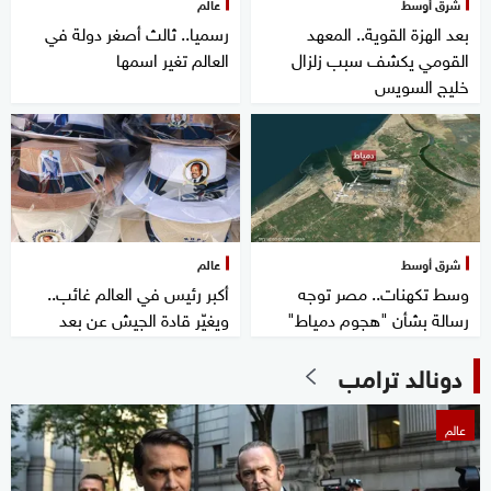
شرق أوسط
عالم
بعد الهزة القوية.. المعهد
رسميا.. ثالث أصغر دولة في
القومي يكشف سبب زلزال
العالم تغير اسمها
خليج السويس
شرق أوسط
عالم
وسط تكهنات.. مصر توجه
أكبر رئيس في العالم غائب..
رسالة بشأن "هجوم دمياط"
ويغيّر قادة الجيش عن بعد
دونالد ترامب
عالم