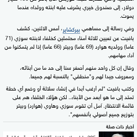
دولار، إلى صندوق خيري يشرف عليه ابنته وولداه عندما
يموت.
وفي رسالة إلى مساهمي
، أمس الاثنين، كشف
بيركشاير
بافيت عن تعيين ثلاثة أمناء محتملين كخلفاء لابنته سوزي (71
عاما) وولديه هوارد (69 عاما) وبيتر (66 عاما) إذا لم يتمكنوا من
أداء مهامهم.
وقال إن كل واحد منهم أصغر سنا إلى حد ما من أبنائه،
ومعروف جيدا لهم و"منطقي" بالنسبة لهم جميعا.
وكتب بافيت "لم أرغب أبدا في إنشاء سلالة أو وضع أي خطة
تمتد إلى ما هو أبعد من الأبناء.. لكن هؤلاء الخلفاء هم على
قائمة الانتظار. آمل أن تقوم سوزي وهاوي (هوارد) وبيتر
بتوزيع جميع أصولي بأنفسهم".
أخبار ذات صلة
325 مليار دولار.. ارتفاع "الكاش" لدى "بيركشاير"