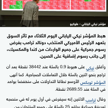
مؤشر نيكي الياباني - طوكيو
هبط المؤشر نيكي الياباني اليوم الثلاثاء مع تأثر السوق
بتعهد الرئيس الأميركي المنتخب دونالد ترامب بفرض
رسوم جمركية على جميع الواردات من كندا والمكسيك،
إلى جانب رسوم إضافية على الصين.
وأغلق
على هبوط 0.9 بالمئة عند 38442 نقطة بعد أن
نيكي
تراجع بنحو اثنين بالمئة خلال التعاملات الصباحية. كما أنهى
الأوسع نطاقا التداولات على منخفضا بواحد
المؤشر توبكس
في المئة عند 2689.55 نقطة.
وقال
الاثنين إنه سيفرض في أول يوم له في منصبه
ترامب
تعريفة جمركية بواقع 25 بالمئة على جميع المنتجات من