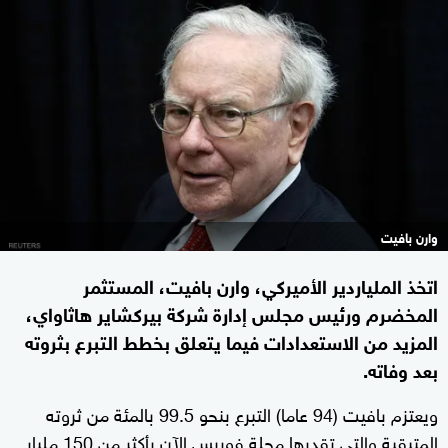
وارن بافيت
اتخذ الملياردير الأميركي، وارن بافيت، المستثمر
المخضرم ورئيس مجلس إدارة شركة بيركشاير هاثاواي،
المزيد من الاستعدادات فيما يتعلق بخطط التبرع بثروته
بعد وفاته.
ويعتزم بافيت (94 عاما) التبرع بنحو 99.5 بالمئة من ثروته
المتبقية والتي تقدرها مجلة فوربس الآن بأكثر من 150 مليار