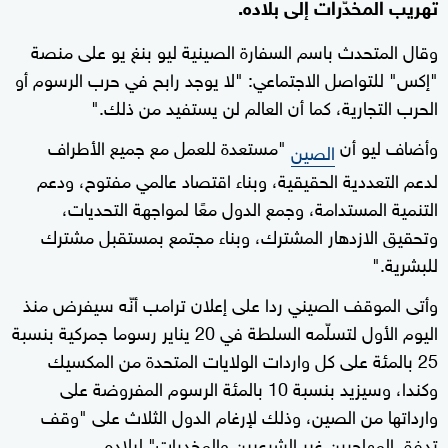
تهريب المخدّرات إلى بلاده.
وقال المتحدث باسم السفارة الصينية ليو بنغ يو على منصة
"إكس" للتواصل الاجتماعي: "لا يوجد رابح في حرب الرسوم أو
الحرب التجارية، كما أن العالم لن يستفيد من ذلك."
وأضاف ليو أن
"مستعدة للعمل مع جميع الأطراف
الصين
لدعم التعددية الحقيقية، وبناء اقتصاد عالمي مفتوح، ودعم
التنمية المستدامة، وجمع الدول معًا لمواجهة التحديات،
وتحقيق الازدهار المشترك، وبناء مجتمع بمستقبل مشترك
للبشرية."
وأتى الموقف الصيني ردا على إعلان ترامب أنّه سيفرض منذ
اليوم الأول لتسلّمه السلطة في 20 يناير رسوما جمركية بنسبة
25 بالمئة على كل واردات الولايات المتحدة من المكسيك
وكندا، وسيزيد بنسبة 10 بالمئة الرسوم المفروضة على
وارداتها من الصين، وذلك لإرغام الدول الثلاث على "وقف
تدفق المهاجرين غير الشرعيين والمخدرات" لبلاده.