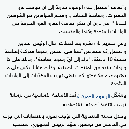
وأضاف "ستظل هذه الرسوم سارية إلى أن يتوقف غزو
المخدرات، وبخاصة الفنتانيل، وجميع المهاجرين غير الشرعيين
لبلدنا!"، من دون أن يذكر اتفاقية التجارة الحرة المبرمة بين
الولايات المتحدة وكندا والمكسيك.
وفي تصريح ثان نشره بعد لحظات، قال الرئيس السابق
والمقبل إنّه سيفرض أيضا على الصين رسوما جمركية إضافية
بنسبة 10 بالمئة، "تزاد إلى أيّ رسوم إضافية"، وذلك على كل
واردات بلاده من المنتجات الصينية، وذلك عقابا لبكين على ما
يعتبره عدم مكافحتها كما ينبغي تهريب المخدّرات إلى الولايات
المتّحدة.
وتشكّل
أحد الأسلحة الأساسية في ترسانة
الرسوم الجمركية
ترامب لتنفيذ أجندته الاقتصادية.
وخلال حملته الانتخابية التي توّجت بفوزه بالانتخابات التي جرت
في الخامس من نوفمبر، تعهّد الرئيس الجمهوري المنتخب