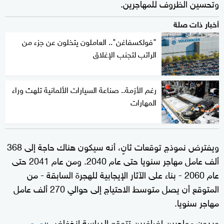
وتحسين الظروف للمهاجرين.
أخبار ذات صلة
"فولكسفاغن".. العاملون يتخلون عن جزء من
الراتب لتجنب الإغلاق
رغم الأزمة.. صناعة السيارات الألمانية تلهث وراء
المهارات
ويفترض نموذج توقعات ثانٍ، أنه سيكون هناك حاجة إلى 368
ألف عامل مهاجر سنويا حتى عام 2040. ومن عام 2041 حتى
عام 2060 - بناء على الآثار الإيجابية للهجرة السابقة - من
المتوقع أن يصل متوسط الاحتياج إلى حوالي 270 ألف عامل
مهاجر سنويا.
وبدون مهاجرين إضافيين تتوقع الدراسة انخفاض