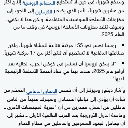
ومدفع شهرياً، في حين لا تستطيع
إنتاج أكثر
المصانع الروسية
من عشرين شهرياً، الأمر الذي يضطر
إلى اللجوء إلى
الكرملين
مخزونات الأسلحة السوفييتية المتقادمة. ولكن هذا لا يكفي،
وسوف تنفد مخزونات الأسلحة الروسية في وقت ما من
العام 2025.
روسيا تخسر نحو 155 مركبة قتالية للمشاة شهرياً، ولكن
صناعتها الدفاعية لا تستطيع أن تنتج أكثر من 17 مركبة شهرياً.
"لا يمكن لروسيا أن تستمر في خوض الحرب الحالية بعد
أواخر عام 2025، عندما تبدأ في نفاد أنظمة الأسلحة الرئيسية
لديها".
وأشار ديفور وميرتنز إلى أن خفض
الضخم من
الإنفاق الدفاعي
شأنه أن يؤدي إلى تباطؤ اقتصادي وسيترك عديداً من الناس
عاطلين عن العمل، محذرين من أن "تجربة المجتمعات الأخرى ــ
وخاصة الدول الأوروبية بعد الحرب العالمية الأولى ــ تشير إلى
أن جحافل الجنود المسرحين والعاملين في قطاع الدفاع