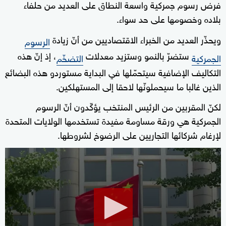
فرض رسوم جمركية واسعة النطاق على العديد من حلفاء
بلاده وخصومها على حد سواء.
ويحذّر العديد من الخبراء الاقتصاديين من أنّ زيادة
الرسوم
ستضرّ بالنمو وستزيد معدلات
، إذ إنّ هذه
الجمركية
التضخّم
التكاليف الإضافية سيتحمّلها في البداية مستوردو هذه البضائع
الذين غالبا ما سيحملونّها لاحقا إلى المستهلكين.
لكنّ المقربين من الرئيس المنتخب يؤكّدون أنّ الرسوم
الجمركية هي ورقة مساومة مفيدة تستخدمها الولايات المتحدة
لإرغام شركائها التجاريين على الرضوخ لشروطها.
0
seconds
of
49
seconds