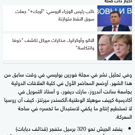
نائب رئيس الوزراء الروسي: "أوبك+" جعلت
سوق النفط متوازنة
الناتو وأوكرانيا.. مذكرات ميركل تكشف "خوفا
وانتكاسة"
وفي تحليل نشر في مجلة فورين بوليسي في وقت سابق من
هذا الشهر، أوضح المحاضر الأول في كلية العلاقات الدولية
بجامعة سانت أندروز، مارك ديفور، و أستاذ التمويل في
أكاديمية كييف موهيلا الوطنية،ألكسندر ميرتنز، كيف أن روسيا
لا تستطيع إنتاج ما يكفي لاستبدال ما تخسره في ساحة
المعركة.
يفقد الجيش نحو 320 برميل متفجر (قذائف دبابات)