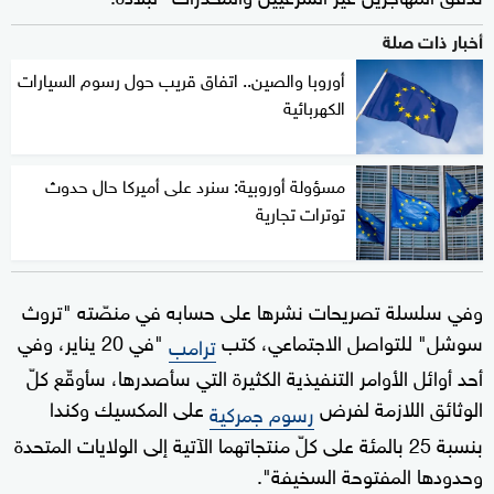
أخبار ذات صلة
أوروبا والصين.. اتفاق قريب حول رسوم السيارات
الكهربائية
مسؤولة أوروبية: سنرد على أميركا حال حدوث
توترات تجارية
وفي سلسلة تصريحات نشرها على حسابه في منصّته "تروث
سوشل" للتواصل الاجتماعي، كتب
"في 20 يناير، وفي
ترامب
أحد أوائل الأوامر التنفيذية الكثيرة التي سأصدرها، سأوقّع كلّ
الوثائق اللازمة لفرض
على المكسيك وكندا
رسوم جمركية
بنسبة 25 بالمئة على كلّ منتجاتهما الآتية إلى الولايات المتحدة
وحدودها المفتوحة السخيفة".