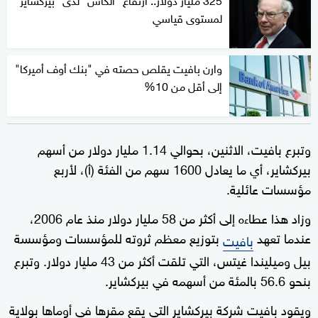
لمستوى قياسي
وارن بافيت يقلص حصته في "بنك أوف أميركا"
إلى أقل من 10%
وتبرع بافيت، الاثنين، بحوالي 1.14 مليار دولار من أسهم
بيركشاير، أي ما يعادل 1600 سهم من الفئة (أ)، لأربع
مؤسسات عائلية.
وزاد هذا عطاءه إلى أكثر من 58 مليار دولار منذ عام 2006،
عندما تعهد
بتوزيع معظم ثروته للمؤسسات ومؤسسة
بافيت
بيل وميليندا غيتس، التي تلقت أكثر من 43 مليار دولار. وتبرع
بنحو 56.6 بالمئة من أسهمه في بيركشاير.
ويقود بافيت شركة بيركشاير التي يقع مقرها في أوماها بولاية