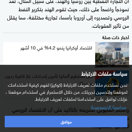
أن التجارة النفطية بين روسيا والهند، على سبيل المثال، تعد
نموذجاً واضحاً على ذلك، حيث تقوم الهند بتكرير النفط
الروسي وتصديره إلى أوروبا بأسماء تجارية مختلفة، مما يقلل
من تأثير العقوبات.
أخبار ذات صلة
اقتصاد أوكرانيا ينمو 4.2% في 10 أشهر
سياسة ملفات الارتباط
هل تستطيع ألمانيا تأمين إمدادات غاز كافية بدون
روسيا؟
نحن نستخدم ملفات تعريف الارتباط (كوكيز) لفهم كيفية استخدامك
لموقعنا ولتحسين تجربتك. من خلال الاستمرار في استخدام موقعنا ،
فإنك توافق على استخدامنا لملفات تعريف الارتباط.
سياسية الخصوصية
واختتم القليوبي تصريحه بالتأكيد على أن الاقتصاد الروسي
سيستمر في الصمود والتطور، وأن العقوبات الغربية لن تحقق
موافق
أهدافها المنشودة."