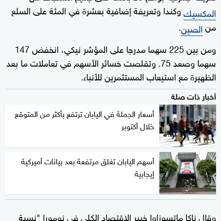
وكندا وتعريفة إضافية بعشرة في المئة على السلع
المكسيك
من
.
الصين
ومن بين 225 سهما مدرجا على المؤشر نيكي، انخفض 147
سهما وصعد 75. وتقلصت خسائر الأسهم في تعاملات ما بعد
الظهيرة مع استيعاب المستثمرين للأنباء.
أخبار ذات صلة
أسعار الجملة في اليابان ترتفع بأكثر من المتوقع
خلال أكتوبر
أسهم اليابان تغلق مرتفعة بعد بيانات أميركية
إيجابية
وقال ناكا ماتسوزاوا خبير الاقتصاد الكلي في نومورا "نسبة