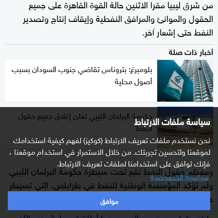
من شرق ليبيا مقرا الاثنين حالة القوة القاهرة على جميع
الحقول والموانئ والمرافق النفطية وإيقاف إنتاج وتصدير
النفط حتى إشعار آخر.
أخبار ذات صلة
بلومبرغ: بتروناس تقاضي جنوب السودان بسبب
أصول محلية
حكومة البرلمان الليبي تعلن إغلاق جميع حقول
سياسة ملفات الارتباط
النفط
نحن نستخدم ملفات تعريف الارتباط (كوكيز) لفهم كيفية استخدامك
لموقعنا ولتحسين تجربتك. من خلال الاستمرار في استخدام موقعنا ،
فإنك توافق على استخدامنا لملفات تعريف الارتباط.
ومعظم حقول النفط تقع تحت سيطرة حكومة البرلمان الليبي.
سياسية الخصوصية
ولم تؤكد المؤسسة الوطنية للنفط في طرابلس، التي تسيطر
على موارد النفط، هذا الأمر.
موافق
وارتفعت
اليوم بعدما أطلقت جماعة حزب الله