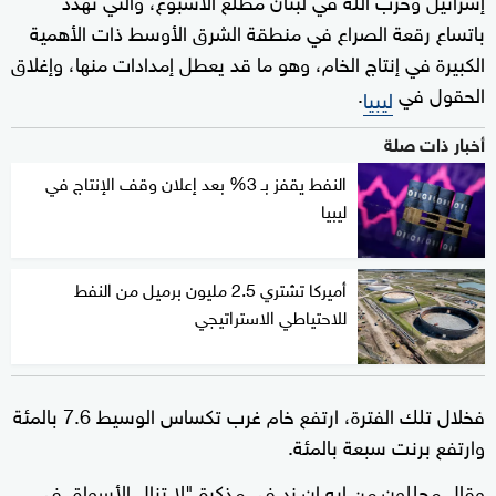
باتساع رقعة الصراع في منطقة الشرق الأوسط ذات الأهمية
الكبيرة في إنتاج الخام، وهو ما قد يعطل إمدادات منها، وإغلاق
الحقول في
.
ليبيا
أخبار ذات صلة
النفط يقفز بـ 3% بعد إعلان وقف الإنتاج في
ليبيا
أميركا تشتري 2.5 مليون برميل من النفط
للاحتياطي الاستراتيجي
فخلال تلك الفترة، ارتفع خام غرب تكساس الوسيط 7.6 بالمئة
وارتفع برنت سبعة بالمئة.
وقال محللون من إيه.إن.زد في مذكرة "لا تزال الأسواق في