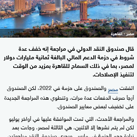
مصر - القاهرة
قال صندوق النقد الدولي في مراجعة إنه خفف عدة
شروط في حزمة الدعم المالي البالغة ثمانية مليارات دولار
لمصر، بما في ذلك السماح للقاهرة بمزيد من الوقت
لتنفيذ الإصلاحات.
اتفقت
والصندوق على حزمة في 2022، لكن الصندوق
مصر
أرجأ صرف الدفعات عدة مرات، وتنطوي هذه المراجعة الجديدة
على تخفيف لبعض معايير الصندوق.
والمراجعة الأحدث، التي تمت الموافقة عليها في أواخر يوليو
لكن لم يتم نشرها إلا الاثنين، هي الثالثة لمصر، وجاءت بعد
زيادة حجم الحزمة في مارس. ويجري صندوق النقد مراجعتين