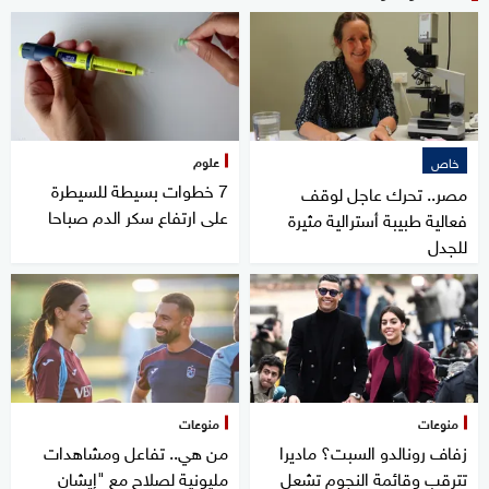
علوم
خاص
7 خطوات بسيطة للسيطرة
مصر.. تحرك عاجل لوقف
على ارتفاع سكر الدم صباحا
فعالية طبيبة أسترالية مثيرة
للجدل
منوعات
منوعات
زفاف رونالدو السبت؟ ماديرا
من هي.. تفاعل ومشاهدات
تترقب وقائمة النجوم تشعل
مليونية لصلاح مع "إيشان