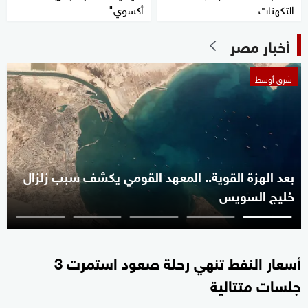
التكهنات
أكسوي"
أخبار مصر
شرق أوسط
بعد الهزة القوية.. المعهد القومي يكشف سبب زلزال
خليج السويس
أسعار النفط تنهي رحلة صعود استمرت 3
جلسات متتالية