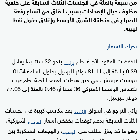
من سبعة بالمئة في الجلسات الثلاث السابقة على خلفية
مخاوف حيال الإمدادات بسبب القلق من اتساع رقعة
الصراع في منطقة الشرق الأوسط وإغلاق حقول نفط
ليبية.
تحرك الأسعار
انخفضت العقود الآجلة لخام
بنحو 32 سنتا بما يعادل
برنت
0.39 بالمئة إلى 81.11 دولار للبرميل بحلول الساعة 0154
بتوقيت غرينتش، في حين هبطت العقود الآجلة لخام غرب
تكساس الوسيط الأميركي 36 سنتا أو 0.46 بالمئة إلى 77.06
دولار للبرميل.
يأتي التراجع في أسواق
بعد مكاسب كبيرة في الجلسات
النفط
الثلاث السابقة بدعم توقعات بخفض أسعار
الأميركية،
الفائدة
وهو ما قد يعزز الطلب على
، والهجمات العسكرية بين
الوقود
إسرائيل وحزب الله في لبنان مطلع الأسبوع، والتي تهدد