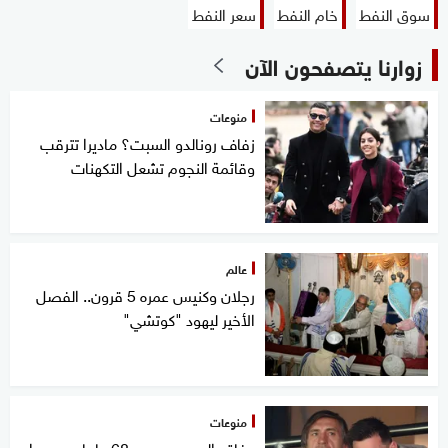
سوق النفط
خام النفط
سعر النفط
زوارنا يتصفحون الآن
منوعات
زفاف رونالدو السبت؟ ماديرا تترقب
وقائمة النجوم تشعل التكهنات
عالم
رجلان وكنيس عمره 5 قرون.. الفصل
الأخير ليهود "كوتشي"
منوعات
وفاة والد ميسي عن 68 عاما بعد صراع