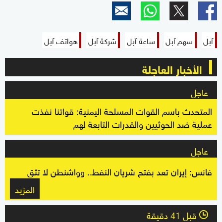
آبل
سهم آبل
ساعة آبل
شركة آبل
هواتف آبل
الأخبار العاجلة
عاجل
المتحدث باسم القوات المسلحة اليمنية: قواتنا نفذت
عملية ضد الحوثيين والقدرات التابعة لهم
عاجل
فانس: إيران تعد بفتح شريان النفط.. وواشنطن لا تثق
المزيد
قبل 41 دقيقة
l