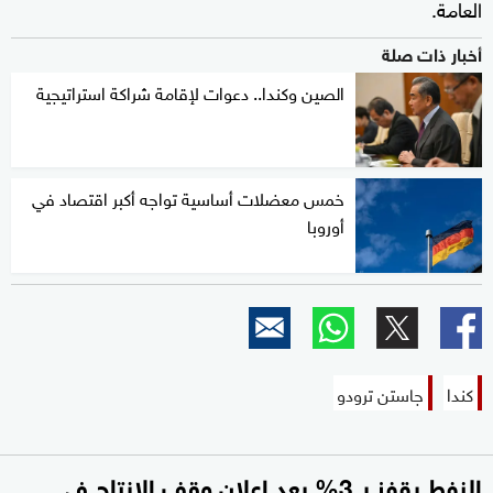
العامة.
أخبار ذات صلة
الصين وكندا.. دعوات لإقامة شراكة استراتيجية
خمس معضلات أساسية تواجه أكبر اقتصاد في
أوروبا
كندا
جاستن ترودو
النفط يقفز بـ 3% بعد إعلان وقف الإنتاج في