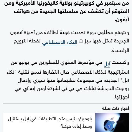
من سبتمبر في كوبيرتينو بولاية كاليفورنيا الأميركية ومن
المتوقع أن تكشف عن سلسلتها الجديدة من هواتف
آيفون.
ويتوقع محللون دورة تحديث قوية لطائفة من أجهزة آيفون
الجديدة تمثل فيها ميزات
نقطة الترويج
الذكاء الاصطناعي
الرئيسية.
وكشفت
في مؤتمرها السنوي للمطورين في يونيو عن
آبل
استراتيجية للذكاء الاصطناعي طال انتظارها تدمج تقنية "ذكاء
آبل" الجديدة في مجموعة تطبيقاتها منها سيري وإدخال
روبوت الدردشة تشات جي.بي.تي لشركة أوبن إيه.آي في
أجهزتها.
أخبار ذات صلة
بلومبرغ: رئيس متجر التطبيقات في آبل يستقيل
وسط إعادة هيكلة