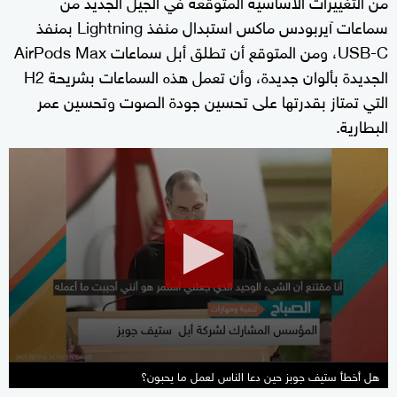
من التغييرات الأساسية المُتوقعة في الجيل الجديد من
سماعات آيربودس ماكس استبدال منفذ Lightning بمنفذ
USB-C، ومن المتوقع أن تطلق أبل سماعات AirPods Max
الجديدة بألوان جديدة، وأن تعمل هذه السماعات بشريحة H2
التي تمتاز بقدرتها على تحسين جودة الصوت وتحسين عمر
البطارية.
0
seconds
of
12
minutes,
47
seconds
هل أخطأ ستيف جوبز حين دعا الناس لعمل ما يحبون؟