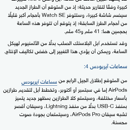
كبيرة وفقًا لتقارير حديثة؛ إذ من المتوقع أن الطراز الجديد
سيضم شاشة كبيرة، وستتوفر Watch SE بأحجام أكبر قليلًا
من أحجام الطرز السابقة؛ إذ يتوقع أن تتوفر هذه الساعة
بحجمين هما: 41 ملم و45 ملم.
وقد تستخدم آبل البلاستك الصلب بدلًا من الألمنيوم لهيكل
الساعة، ويمكن أن يؤدي هذا التغيير إلى خفض تكاليف الإنتاج.
سماعات آيربودس 4:
من المتوقع إطلاق الجيل الرابع من
سماعات آيربودس
AirPods إما في سبتمبر أو أكتوبر، وتخطط أبل لتقديم طرازين
بأسعار مختلفة، وسيتمتع كلا الطرازين بمظهر جديد يتميز
بمنفذ USB-C بدلًا من منفذ Lightning، وسيقان أقصر
تشبه سيقان AirPods Pro، وسيتمتعان بجودة صوت
محسنة.