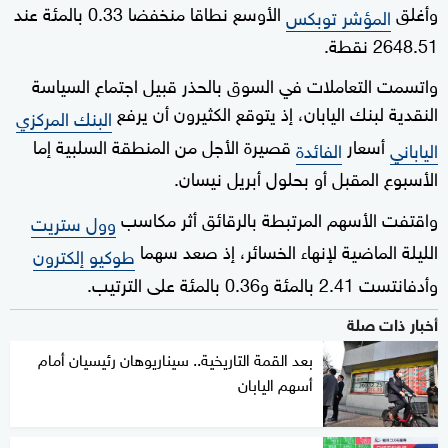
وأغلق
الأوسع نطاقا منخفضا 0.33 بالمئة عند
المؤشر توبكس
2648.51 نقطة.
واتسمت التعاملات في السوق بالحذر قبيل اجتماع السياسة
النقدية لبنك اليابان، إذ يتوقع الكثيرون أن يرفع
البنك المركزي
أسعار
قصيرة الأجل من المنطقة السلبية إما
الياباني
الفائدة
الأسبوع المقبل أو بحلول أبريل نيسان.
واقتفت الأسهم المرتبطة بالرقائق أثر مكاسب
وول ستريت
الليلة الماضية لإنهاء الخسائر، إذ صعد سهما
طوكيو إلكترون
وأدفانتست 2.41 بالمئة و0.36 بالمئة على الترتيب.
أخبار ذات صلة
بعد القمة التاريخية.. سيناريوهان رئيسيان أمام
أسهم اليابان