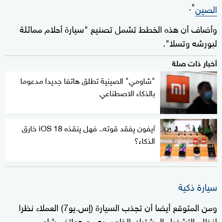
".
الصين
وأضاف أن هذه الخطط تشمل تصنيع "سيارة أحلام مماثلة
لبورشه وتسلا".
أخبار ذات صلة
"شاومي" الصينية تطلق هاتفا جديدا مدعوما
بالذكاء الاصطناعي
آيفون يفقد قوته.. فهل ينقذه iOS 18 خارق
الذكاء؟
سيارة ذكية
ومن المتوقع أيضا أن تجذب السيارة (إس.يو7) العملاء نظرا
لنظام التشغيل المشترك الخاص به مع هواتف شاومي