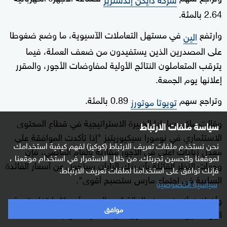
2.64 بالمئة.
وارتفع
في مستهل التعاملات الآسيوية، ما وضع ضغوطا
الين
على المصدرين الذين يستفيدون من ضعف العملة، فيما
يترقب المتعاملون النتائج الأولية لمفاوضات الأجور، والمقرر
إعلانها يوم الجمعة.
وتراجع سهم
0.89 بالمئة.
تويوتا موتورز
وقالت ماكي ساوادا الخبيرة الاستراتيجية في قطاع المحتوى
سياسة ملفات الارتباط
الاستثماري في نومورا سيكيوريتيز "إذا تأكدت الموافقة على
نحن نستخدم ملفات تعريف الارتباط (كوكيز) لفهم كيفية استخدامك
معدل زيادات أعلى في الأجور مقارنة بالعام الماضي، فإن
لموقعنا ولتحسين تجربتك. من خلال الاستمرار في استخدام موقعنا ،
وجهات النظر القائلة بأن بنك اليابان سيتحول عن أسعار الفائدة
فإنك توافق على استخدامنا لملفات تعريف الارتباط.
السلبية في اجتماع مارس ستصبح أقوى".
سياسية الخصوصية
وأضافت أنه في هذه الحالة "من المرجح أن يؤثر ارتفاع قيمة
موافق
الين مقابل العملات الأخرى على أسعار الأسهم".