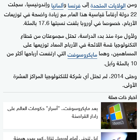
ومن
إلى
و
وإندونيسيا، سجلت
الولايات المتحدة
فرنسا
ألمانيا
22 دولة أرقاماً قياسية هذا العام مع زيادة واضحة في توزيعات
الأرباح، خصوصا في أوروبا بلغت نسبتها 17.6 بالمئة.
ولأول مرة منذ بدء الدراسة، تحتل مجموعتان من قطاع
التكنولوجيا قمة اللائحة في الأرباح المعاد توزيعها على
المساهمين، وهما
التي ارتفعت أرباحها أكثر من
مايكروسوفت
10 بالمئة وآبل.
وحتى 2014، لم تحتل أي شركة للتكنولوجيا المراكز العشرة
الأولى.
أخبار ذات صلة
بعد مايكروسوفت.. "أسرار" حكومات العالم على
رادار القراصنة
آبل تنحني أمام أوروبا.. تنازل كبير يهدد هيمنة