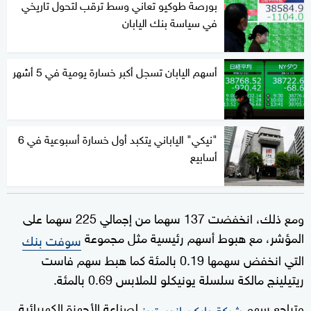
بورصة طوكيو تعاني وسط ترقب لتحول تاريخي
في سياسة بنك اليابان
أسهم اليابان تسجل أكبر خسارة يومية في 5 أشهر
"نيكي" الياباني يتكبد أول خسارة أسبوعية في 6
أسابيع
ومع ذلك، انخفضت 137 سهما من إجمالي 225 سهما على
المؤشر، مع هبوط أسهم رئيسية مثل مجموعة
سوفت بنك
التي انخفض سهمها 0.19 بالمئة كما هبط سهم فاست
ريتيلينج مالكة سلسلة يونيكلو للملابس 0.69 بالمئة.
وتراجع سهم
لصناعة الأجهزة الكهربائية
شركة دايكن إندستريز