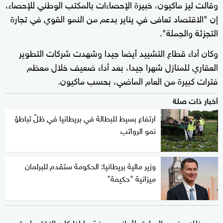
وقالت ليز ماكيون، خبيرة الإحصاءات بالمكتب الوطني للإحصاء،
إن "الاقتصاد تعافى في يناير بدعم من النمو القوي في تجارة
التجزئة والجملة".
وكان أداء قطاع التشييد أيضا جيدا وشهدت شركات التطوير
العقاري للمنازل شهرا جيدا، بعد أداء ضعيف خلال معظم
فترات كبيرة من العام الماضي، بحسب ماكيون.
أخبار ذات صلة
ارتفاع بسيط للبطالة في بريطانيا في ظلّ تباطؤ
نمو الرواتب
وزير مالية بريطانيا: الحكومة ستقدم للبرلمان
ميزانية "حكيمة"
ومع ذلك، فمن السابق لأوانه معرفة ما إذا كان الاقتصاد قد