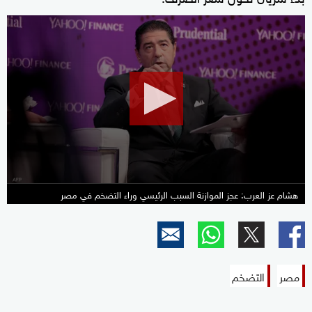
0
seconds
of
5
minutes,
37
seconds
هشام عز العرب: عجز الموازنة السبب الرئيسي وراء التضخم في مصر
مصر
التضخم