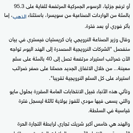
أو ترفع جزئيا، الرسوم الجمركية المرتفعة للغاية على 95.3
بالمئة من الواردات الصناعية من سويسرا، باستثناء
، إما
الذهب
بأثر فوري أو بعد فترة
.
وقال وزير الصناعة النرويجي يان كريستيان فيستري في بيان
منفصل "الشركات النرويجية المصدرة إلى الهند اليوم تواجه
الآن ضرائب استيراد مرتفعة تصل إلى 40 بالمئة على سلع
معينة... من خلال الاتفاق الجديد حصلنا على صفر ضرائب
استيراد على كل السلع النرويجية تقريبا
".
وتأتي هذه الأنباء قبيل الانتخابات العامة المقررة بحلول مايو
والتي يسعى فيها مودي للفوز بولاية ثالثة ليسجل فترة
قياسية في السلطة
.
والهند هي خامس أكبر شريك تجاري لرابطة التجارة الحرة
الأوروبية بعد الاتحاد الأوروبي والولايات المتحدة وبريطانيا