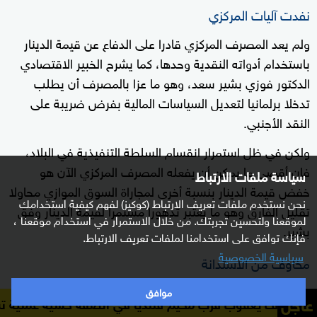
نفدت آليات المركزي
ولم يعد المصرف المركزي قادرا على الدفاع عن قيمة الدينار
باستخدام أدواته النقدية وحدها، كما يشرح الخبير الاقتصادي
الدكتور فوزي بشير سعد، وهو ما عزا بالمصرف أن يطلب
تدخلا برلمانيا لتعديل السياسات المالية بفرض ضريبة على
النقد الأجنبي.
ولكن في ظل استمرار انقسام السلطة التنفيذية في البلاد،
فإن أقصي ما يمكن أن يفعله المصرف المركزي الآن هو
سياسة ملفات الارتباط
خفض قيمة الدينار بنسبة أخرى لمجاراة السوق الموازي محاولا
نحن نستخدم ملفات تعريف الارتباط (كوكيز) لفهم كيفية استخدامك
تقليل الفارق وهو ما يعتبر تدهورا مستمرا لقيمة الدينار وفق
لموقعنا ولتحسين تجربتك. من خلال الاستمرار في استخدام موقعنا ،
بشير.
فإنك توافق على استخدامنا لملفات تعريف الارتباط.
سياسية الخصوصية
مخاوف من الاستدانة
وما يخشاه المصرف المركزي حاليا هو السحب من الأصول
موافق
عاجل
عقوب قرب مخيم قلنديا في الضفة خشية عملية تسلل
الجبهة ا
الأجنبية بمختلف أنواعها لدعم الدينار، وهو ما يمثل تهديدا