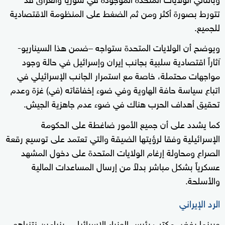
تتورط بصورة أكثر ومن ثم الضغط على المنظومة الاقتصادية
للجميع.
ويوضح أن الولايات المتحدة ستواجه –ضمن هذا السيناريو-
آثاراً اقتصادية سلبية بجانب إيران وإسرائيل في حالة وجود
مواجهات محتملة، خاصة مع استمرار الجانب الإسرائيلي في
اتباع سياسة حافة الهاوية وفي ضوء إخفاقاته (في) غزة وعدم
تحقيق أهداف الحرب هناك في ضوء عدم جاهزية الجيش.
كما يشدد على أن جميع الأمور ضاغطة على الحكومة
الإسرائيلية وفقا لرؤيتها الضيقة والتي تعتمد على توسيع رقعة
الصراع ومحاولة إرغام الولايات المتحدة على دخول المشهد
عسكرياً بشكل مباشر بدلاً من إرسال المساعدات المالية
والأسلحة.
الرد الإيراني
وبينما رفض مكتب رئيس الوزراء الإسرائيلي، بنيامين نتنياهو،