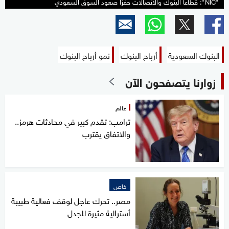
"NIC": قطاعا البنوك والاتصالات حفزا صعود السوق السعودي
البنوك السعودية
أرباح البنوك
نمو أرباح البنوك
زوارنا يتصفحون الآن
عالم
ترامب: تقدم كبير في محادثات هرمز..
والاتفاق يقترب
خاص
مصر.. تحرك عاجل لوقف فعالية طبيبة
أسترالية مثيرة للجدل