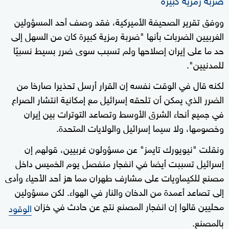
ووفق تقرير الصحيفة الأميركية، فقد وصف أحد المسؤولين
الغربيين الضربات بأنها "ضربة رمزية كبيرة كان من السهل إلى
حد ما على إيران إصلاحها ولم تسبب سوى ضرر بسيط نسبيًا
للمدنيين".
لكنه قال في الوقت نفسه إن القرار أرسل تحذيرا صارخا من
الضرر الذي يمكن أن تلحقه إسرائيل مع إمكانية انتشار الصراع
في جميع أنحاء الشرق الأوسط وتصاعد التوترات بين إيران
وخصومها، ولا سيما إسرائيل والولايات المتحدة.
ونقلت "نيويورك تايمز" عن مسؤولون غربيين، قولهم إن
إسرائيل تسببت أيضا في انفجار منفصل يوم الخميس داخل
مصنع للكيماويات على مشارف طهران مما هز أحد الأحياء وأدى
إلى تصاعد أعمدة من الدخان والنار في الهواء. لكن مسؤولين
محليين قالوا إن انفجار المصنع نتج عن حادث في خزان
الوقود
بالمصنع.