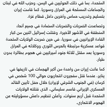
المتحدة، بما في ذلك الحوثيين في اليمن، وحزب الله في لبنان
والجماعات المسلحة في العراق وسوريا. كما قامت إيران
بتسليح وتدريب حماس وآخرين داخل قطاع غزة.
وتصاعدت الضربات والضربات المضادة في جميع أنحاء
المنطقة في الأشهر الأخيرة. وقتلت إسرائيل اثنين من كبار
القادة الإيرانيين في سوريا، في حين ضربت الولايات المتحدة
قواعد عسكرية مرتبطة بالحرس الثوري ووكلائه في العراق
وسوريا بعد مقتل ثلاثة جنود أميركيين في هجوم بطائرة بدون
طيار.
كما عانت إيران من واحدة من أكبر الهجمات في تاريخها في
يناير، عندما قتل مفجرون انتحاريون حوالي 100 شخص في
كرمان (في الجنوب الشرقي لإيران) خلال حفل تأبين القائد
العسكري الإيراني قاسم سليماني، الذي قتلته الولايات
المتحدة قبل أربع سنوات. وأعلن تنظيم داعش مسؤوليته عن
الهجوم الانتحاري.