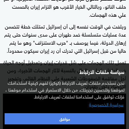
حلف الناتو، وبالتالي الخيار الأقرب هو التزام إيران بالصمت
علي هذه الهجمات.
ويلفت في الوقت نفسه إلى أن إسرائيل تمتلك خطة تتضمن
عدة عمليات متسلسلة ضد طهران على مدى سنوات حتى يتم
إرهاق الدولة، فيما يوصف بـ "حرب الاستنزاف" وهو ما يتم
حاليا من قبل إسرائيل التي تدرك أن رد إيران سيكون محدوداً.
تعمل تلك الهجمات على شل قدرات إيران وتعطيل أوجه الحياة
في الداخل، كما هو الحال بالنسبة لآثار الهجمات الأخيرة، ومن
سياسة ملفات الارتباط
أجل مفاقمة الضغوطات الشعبية على النظام القائم، وتفجير
نحن نستخدم ملفات تعريف الارتباط (كوكيز) لفهم كيفية استخدامك
الأوضاع داخل طهران.
لموقعنا ولتحسين تجربتك. من خلال الاستمرار في استخدام موقعنا ،
فإنك توافق على استخدامنا لملفات تعريف الارتباط.
سياسية الخصوصية
موافق