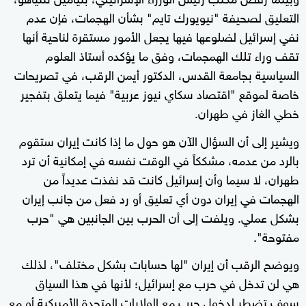
التعليق لصحيفة "نيويورك تايم" بشأن الهجمات، فإن عدم
نفي إسرائيل لضلوعها فيها يجعل الأمور مستقرة لناحية أنها
تقف وراء تلك الهمجمات، وفق ما يؤكده أستاذ العلوم
السياسية بجامعة القدس، الدكتور أيمن الرقب، في تصريحات
خاصة لموقع "اقتصاد سكاي نيوز عربية" فيما يتعلق بتفجير
خطي الغاز في طهران.
ويشير إلى أن السؤال الآن هو حول ما إذا كانت إيران ستقوم
بالرد من عدمه، مشككاً في الوقت نفسه في إمكانية أن ترد
طهران، لا سيما وأن إسرائيل كانت قد نفذت عديداً من
الهجمات في إيران دون أي تعليق أو رد فعل من جانب إيران
بشكل عملي. ويلفت إلى أن الحرب بين الجانبين هي "حرب
مفتوحة".
ويوضح الرقب أن إيران "لها حسابات بشكل مختلف"، لذلك
هي لن تدخل في حرب مع إسرائيل؛ لأنها في هذا السياق
سوف تضطر لدخول حرب مع الولايات المتحدة الأميركية أو مع