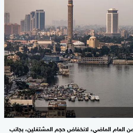
ع من العام الماضي، لانخفاض حجم المشتغلين، بجانب