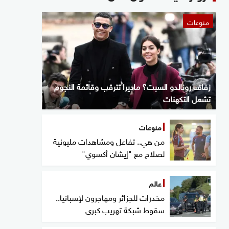
منوعات
زفاف رونالدو السبت؟ ماديرا تترقب وقائمة النجوم
تشعل التكهنات
منوعات
من هي.. تفاعل ومشاهدات مليونية
لصلاح مع "إيشان أكسوي"
عالم
مخدرات للجزائر ومهاجرون لإسبانيا..
سقوط شبكة تهريب كبرى