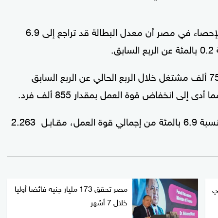
وأظهرت بيانات الجهاز المركزي للتعبئة العامة والإحصاء في مصر أن معدل البطالة قد تراجع إلى 6.9
ويرجع ذلك لانخفاض أعداد المشتغلين بمقدار 751 ألف مشتغل خلال الربع الحالي عن الربع السابق
وسجل عدد المتعطلين 2.159 مليون متعطل بنسبة 6.9 بالمئة من إجمالي قوة العمل، مقـابـل 2.263
ي
مصر تحقق 173 مليار جنيه فائضا أوليا
خلال 7 أشهر