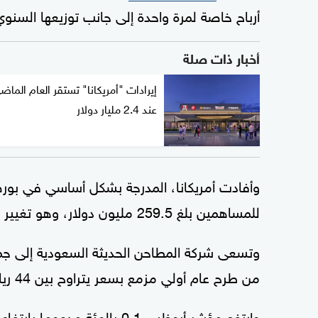
أرباح خاصة لمرة واحدة إلى جانب توزيعها السنوي 
أخبار ذات صلة
إيرادات "أمريكانا" تستقر العام الماض
عند 2.4 مليار دولار
وأفادت أمريكانا، المدرجة بشكل أساسي في بور
للمساهمين بلغ 259.5 مليون دولار، وهو تغيير طفيف عن عام 2022.
من طرح عام أولي مزمع بسعر يتراوح بين 44 ريالا و48 ريالا للسهم.
وارتفع مؤشر أبوظبي 0.1 بالمئة مدعوما بارتفاع سهم شركة أمريكانا للمطاعم العالمية 11.1 بالمئة.