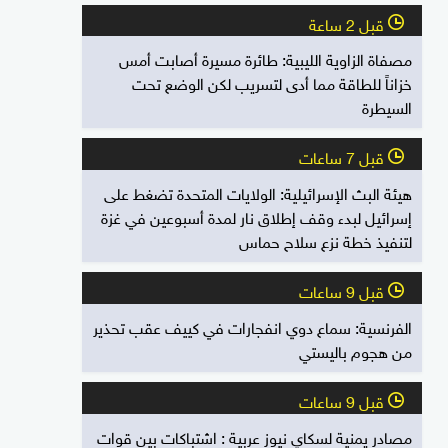
قبل 2 ساعة
l
مصفاة الزاوية الليبية: طائرة مسيرة أصابت أمس
خزاناً للطاقة مما أدى لتسريب لكن الوضع تحت
السيطرة
قبل 7 ساعات
l
هيئة البث الإسرائيلية: الولايات المتحدة تضغط على
إسرائيل لبدء وقف إطلاق نار لمدة أسبوعين في غزة
لتنفيذ خطة نزع سلاح حماس
قبل 9 ساعات
l
الفرنسية: سماع دوي انفجارات في كييف عقب تحذير
من هجوم باليستي
قبل 9 ساعات
l
مصادر يمنية لسكاي نيوز عربية : اشتباكات بين قوات