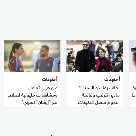
منوعات
منوعات
ة
زفاف رونالدو السبت؟
من هي.. تفاعل
حا
ماديرا تترقب وقائمة
ومشاهدات مليونية لصلاح
النجوم تشعل التكهنات
مع "إيشان أكسوي"