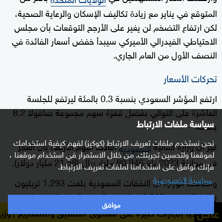
المتوقع في يناير مع زيادة تكاليف الإسكان والرعاية الصحية،
لكن ارتفاع التضخم لن يغير على الأرجح التوقعات بأن مجلس
الاحتياطي الفيدرالي الأميركي سيبدأ خفض أسعار الفائدة في
النصف الأول من العام الجاري.
تحركات الأسعار
ارتفع المؤشر السعودي بنسبة 0.3 بالمئة ليرتفع للجلسة
العاشرة على التوالي بفضل قفزة سهم مجموعة صافولا 8.2
سياسة ملفات الارتباط
بالمئة.
نحن نستخدم ملفات تعريف الارتباط (كوكيز) لفهم كيفية استخدامك
غير أن وزارة المالية
أفادت اليوم الأربعاء بأن العجز
السعودية
لموقعنا ولتحسين تجربتك. من خلال الاستمرار في استخدام موقعنا ،
في موازنة 2023 بلغ 80.946 مليار ريال (21.58 مليار دولار).
فإنك توافق على استخدامنا لملفات تعريف الارتباط.
سياسية الخصوصية
وأضافت الوزارة أن النفقات السعودية بلغت 1.293 تريليون
ريال والإيرادات 1.212 تريليون ريال في الموازنة نفسها.
موافق
عاجل
ازات كبيرة على مستوى التنسيق والمشاريع
وزير الخارجية الس
وصعد مؤشر أبوظبي 0.5 بالمئة مع ارتفاع سهم
بنك أبوظبي