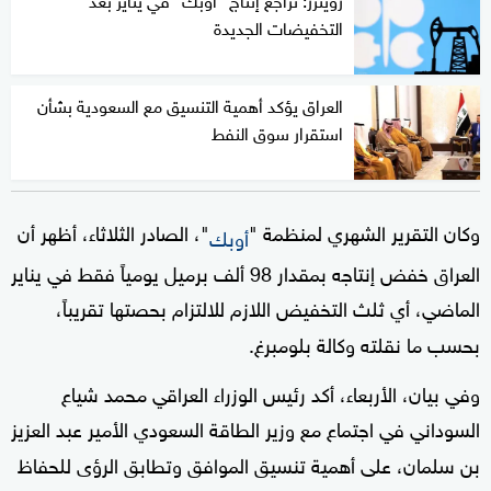
التخفيضات الجديدة
العراق يؤكد أهمية التنسيق مع السعودية بشأن
استقرار سوق النفط
وكان التقرير الشهري لمنظمة "
"، الصادر الثلاثاء، أظهر أن
أوبك
العراق خفض إنتاجه بمقدار 98 ألف برميل يومياً فقط في يناير
الماضي، أي ثلث التخفيض اللازم للالتزام بحصتها تقريباً،
بحسب ما نقلته وكالة بلومبرغ.
وفي بيان، الأربعاء، أكد رئيس الوزراء العراقي محمد شياع
السوداني في اجتماع مع وزير الطاقة السعودي الأمير عبد العزيز
بن سلمان، على أهمية تنسيق الموافق وتطابق الرؤى للحفاظ