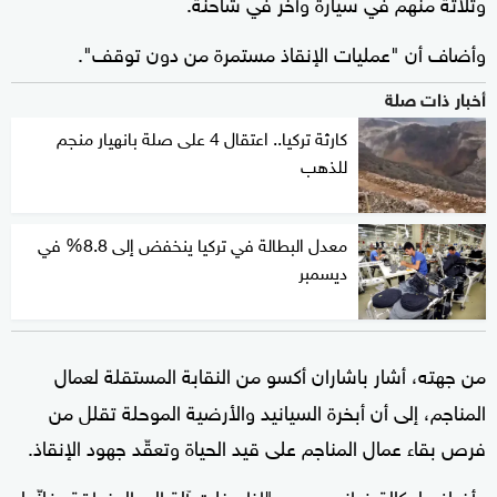
وثلاثة منهم في سيارة وآخر في شاحنة.
وأضاف أن "عمليات الإنقاذ مستمرة من دون توقف".
أخبار ذات صلة
كارثة تركيا.. اعتقال 4 على صلة بانهيار منجم
للذهب
معدل البطالة في تركيا ينخفض ​​إلى 8.8% في
ديسمبر
من جهته، أشار باشاران أكسو من النقابة المستقلة لعمال
المناجم، إلى أن أبخرة السيانيد والأرضية الموحلة تقلل من
فرص بقاء عمال المناجم على قيد الحياة وتعقّد جهود الإنقاذ.
وأضاف لوكالة فرانس برس "إذا دخلت آلة إلى المنطقة، فإنّها