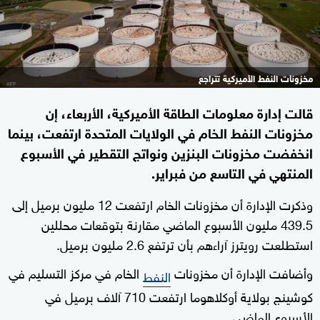
مخزونات النفط الأميركية تتراجع
قالت إدارة معلومات الطاقة الأميركية، الأربعاء، إن
مخزونات النفط الخام في الولايات المتحدة ارتفعت، بينما
انخفضت مخزونات البنزين ونواتج التقطير في الأسبوع
المنتهي في التاسع من فبراير.
وذكرت الإدارة أن مخزونات الخام ارتفعت 12 مليون برميل إلى
439.5 مليون الأسبوع الماضي مقارنة بتوقعات محللين
استطلعت رويترز آراءهم بأن ترتفع 2.6 مليون برميل.
وأضافت الإدارة أن مخزونات
الخام في مركز التسليم في
النفط
كوشينج بولاية أوكلاهوما ارتفعت 710 آلاف برميل في
الأسبوع الماضي.