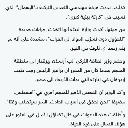
كذلك، نددت غرفة مهندسي التعدين التركية بـ"الإهمال" الذي
تسبب في "كارثة بيئية كبرى".
من جهتها، أكدت وزارة البيئة أنها اتخذت إجراءات جديدة
"للحؤول دون تسرّب المواد الى الفرات"، مشددة على أنه لم
يتم رصد أي تلوث في النهر.
وحضر وزير الطاقة التركي ألب أرسلان بيرقدار الى منطقة
المنجم بعدما كان من المقرر أن يرافق الرئيس رجب طيب
إردوغان في زيارته التي بدأت الأربعاء الى مصر.
وأكد الوزير أن الفحص الأخير للمنجم أجري في آأغسطس،
مضيفا "نحن نحقق في أسباب الحادث. الأمر سيتطلب وقتا".
وأُطلقت هذه الدعوات في ظل تضاؤل الآمال في العثور على
هؤلاء العمال على قيد الحياة.