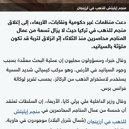
منجم إيليتش للذهب في أرزينجان
دعت منظمات غير حكومية ونقابات، الأربعاء، إلى إغلاق
منجم للذهب في تركيا حيث لا يزال تسعة من عمال
المناجم محاصرين منذ الثلاثاء إثر انزلاق لتربة قد تكون
ملوّثة بالسيانيد.
وقال خبراء ومسؤولون محليون إن عملية البحث معقّدة بسبب
وجود السيانيد في الأرض، وهو مركب كيميائي شديد السمية
يستخدم لاستخراج الذهب من الركائز، بحسب تقرير لوكالة
فرانس برس.
وقال وزير الداخلية علي يرلي كايا، الأربعاء، إن السلطات تعتقد
أن خمسة من عمال المناجم المحاصرين في
منجم إيليتش
(شمال شرق البلاد) موجودون في حاوية،
للذهب في أرزينجان