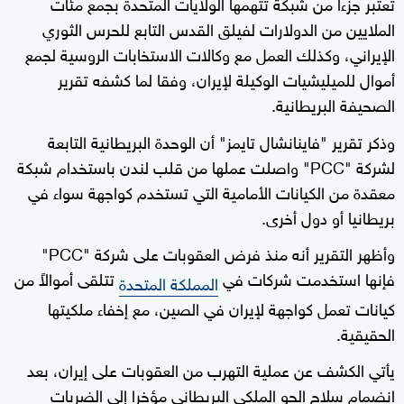
تعتبر جزءاً من شبكة تتهمها الولايات المتحدة بجمع مئات
الملايين من الدولارات لفيلق القدس التابع للحرس الثوري
الإيراني، وكذلك العمل مع وكالات الاستخابات الروسية لجمع
أموال للميليشيات الوكيلة لإيران، وفقا لما كشفه تقرير
الصحيفة البريطانية.
وذكر تقرير "فاينانشال تايمز" أن الوحدة البريطانية التابعة
لشركة "PCC" واصلت عملها من قلب لندن باستخدام شبكة
معقدة من الكيانات الأمامية التي تستخدم كواجهة سواء في
بريطانيا أو دول أخرى.
وأظهر التقرير أنه منذ فرض العقوبات على شركة "PCC"
فإنها استخدمت شركات في
تتلقى أموالاً من
المملكة المتحدة
كيانات تعمل كواجهة لإيران في الصين، مع إخفاء ملكيتها
الحقيقية.
يأتي الكشف عن عملية التهرب من العقوبات على إيران، بعد
انضمام سلاح الجو الملكي البريطاني مؤخرا إلى الضربات