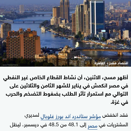
اقتصاد مصر - القاهرة
أظهر مسح، الاثنين، أن نشاط القطاع الخاص غير النفطي
في مصر انكمش في يناير للشهر الثامن والثلاثين على
التوالي مع استمرار تأثر الطلب بضغوط التضخم والحرب
في غزة.
فقد انخفض
لمديري
مؤشر ستآندرد آند بورز غلوبال
المشتريات في
إلى 48.1 من 48.5 في ديسمبر، ليظل
مصر