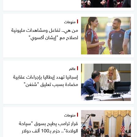
منوعات
من هي.. تفاعل ومشاهدات مليونية
لصلاح مع "إيشان أكسوي"
عالم
إسبانيا تهدد إيطاليا بإجراءات عقابية
مضادة بسبب تعليق "شنغن"
منوعات
قرار ترامب يطيح بسوق "سياحة
الولادة".. حزم بـ100 ألف دولار