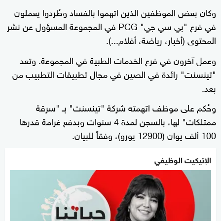
وكان بعض الموظفين الذين اتهموا بالفساد وطُردوا يعملون
في فرع "بي سي جي" PCG في المجموعة المسؤول عن نشر
المحتوى (أخبار، رياضة، أفلام...).
وعمل آخرون في فرع الخدمات الطبية في المجموعة. وتعد
"تينسنت" رائدة في الصين في مجال تطبيقات التطبيب من
بعد.
وحُكم على موظف اتهمته شركة "تينسنت" بـ "سرقة
ممتلكات" لها، بالسجن لمدة 4 سنوات وبدفع غرامة قدرها
100 ألف يوان (12900 يورو)، وفقاً للبيان.
الإتيكيت الوظيفي