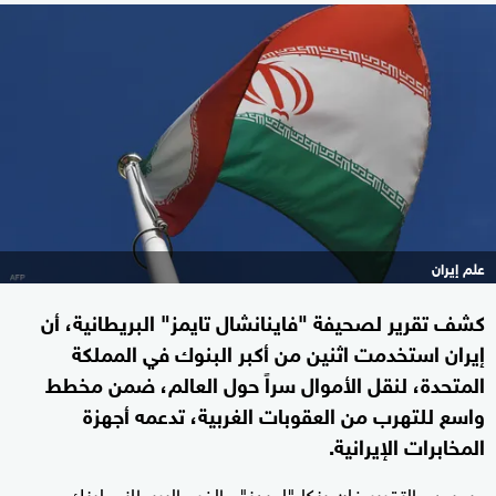
علم إيران
كشف تقرير لصحيفة "فاينانشال تايمز" البريطانية، أن
إيران استخدمت اثنين من أكبر البنوك في المملكة
المتحدة، لنقل الأموال سراً حول العالم، ضمن مخطط
واسع للتهرب من العقوبات الغربية، تدعمه أجهزة
المخابرات الإيرانية.
وبحسب التقرير فإن بنكا "لويدز" والفرع البريطاني لبنك