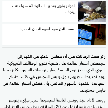
الدولار يقوى بعد بيانات الوظائف.. والذهب
يرتجف!
ضعف الين يقود أسهم اليابان للصعود
وتراجعت الرهانات على أن مجلس الاحتياطي الفيدرالي
سيخفض أسعار الفائدة على خلفية تقرير الوظائف الأميركية
القوي الذي صدر يوم الجمعة وفاق توقعات السوق بكثير، مما
يؤيد تصريحات جيروم باول رئيس المجلس في ختام اجتماع
السياسة النقدية الأسبوع الماضي بأن خفض أسعار الفائدة في
مارس مستبعد.
ووفقا لأداة فيد ووتش التابعة لمجموعة سي.إم.إي، يتوقع
المتعاملون بنسبة تقل عن 20 بالمئة أن يبدأ مجلس الاحتياطي