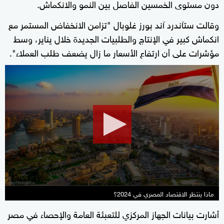
دون مستوى الخمسين الفاصل بين النمو والانكماش.
وقالت ستآندرد آند بورز غلوبال "تزامن الانخفاض المستمر مع
انكماش كبير في الإنتاج والطلبيات الجديدة خلال يناير، وسط
مؤشرات على أن ارتفاع الأسعار ما زال يضعف طلب العملاء".
0
seconds
of
1
minute,
37
seconds
ماذا ينتظر الاقتصاد المصري في 2024؟
أشارت بيانات الجهاز المركزي للتعبئة العامة والإحصاء في مصر