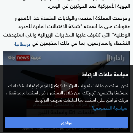
الجوية الأميركية ضد الحوثيين في اليمن.
وفرضت المملكة المتحدة والولايات المتحدة هذا الأسبوع
عقوبات على ما أسمته "شبكة الاغتيالات العابرة للحدود
الوطنية" التي تشرف عليها المخابرات الإيرانية والتي استهدفت
النشطاء والمعارضين، بما في ذلك المقيمين في
.
بريطانيا
0
seconds
of
سياسة ملفات الارتباط
7
نحن نستخدم ملفات تعريف الارتباط (كوكيز) لفهم كيفية استخدامك
minutes,
لموقعنا ولتحسين تجربتك. من خلال الاستمرار في استخدام موقعنا ،
50
فإنك توافق على استخدامنا لملفات تعريف الارتباط.
seconds
سياسية الخصوصية
موافق
لماذا استخدمت واشنطن القاذفة B1 في ضرب مواقع بسوريا والعراق