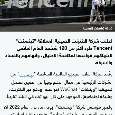
شركة تينسنت الصينية
أعلنت شركة الإنترنت الصينية العملاقة "تينسنت"
Tencent طرد أكثر من 120 شخصا العام الماضي
لانتهاكهم قواعدها لمكافحة الاحتيال، واتهامهم بالفساد
والسرقة.
وتُعد شركة ألعاب الفيديو العالمية العملاقة "
" من
تينسنت
الشركات الرئيسية في مجال التكنولوجيا في الصين بفضل
تطبيقها "ويتشات" WeChat (مراسلة، ودفع عبر الإنترنت،
وشبكة اجتماعية)، الموجود على كل الهواتف في البلاد تقريباً.
واعتبر مؤسس شركة "تينسنت"، بوني ما، في العام 2022 أن
مستوى الفساد في شركته "صادم"، وتوعد باتخاذ إجراءات،