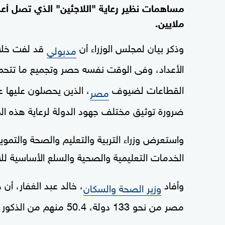
مساهمات نظير رعاية "اللاجئين" الذي تصل أع
ملايين.
وذكر بيان لمجلس الوزراء أن
قد لفت خلال
مدبولي
الأعداد، وفى الوقت نفسه حصر وتجميع ما تتحمل
القطاعات لضيوف
، الذين يحصلون عليها
مصر
ضرورة توثيق مختلف جهود الدولة لرعاية هذه الم
واستعرض وزراء التربية والتعليم والصحة والتموي
الخدمات التعليمية والصحية والسلع الأساسية لل
وأفاد
، خالد عبد الغفار، أ
وزير الصحة والسكان
مصر من نحو 133 دولة، 50.4 منهم من الذكور ويمثلون 8.7 بالمئة من