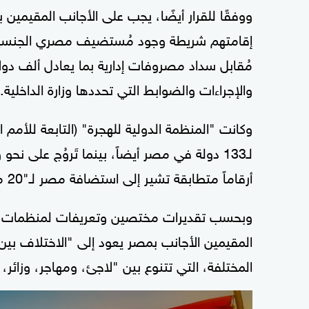
ووفقًا للقرار أيضًا، يجب على الأجانب المقيمين
إقامتهم شريطة وجود مُستضيف مصري الجنسية، وذ
مُقابل سداد مصروفات إدارية بما يعادل ألف دو
والإجراءات والضوابط التي تحددها وزارة الداخلية.
لـ133 دولة في مصر أيضاً، بينما تَروُج على
أرقاماً متطابقة تشير إلى استضافة مصر لـ"20 مليون عربي" من غير حاملي جنسيتها.
وبحسب تقديرات مختصين وتعريفات لمنظمات دولية
المقيمين الأجانب بمصر يعود إلى "الاختلاف بي
المختلفة، التي تتنوع بين "لاجئ، ومهاجر، وزائر،