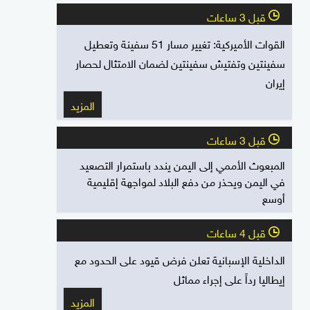
قبل 3 ساعات
l
القوات الأميركية: تغيير مسار 51 سفينة وتعطيل
سفينتين وتفتيش سفينتين لضمان الامتثال لحصار
إيران
المزيد
قبل 3 ساعات
l
المبعوث الأممي إلى اليمن يندد باستمرار التصعيد
في اليمن ويحذر من دفع البلاد لمواجهة إقليمية
أوسع
قبل 4 ساعات
l
الداخلية الإسبانية تعلن فرض قيود على الحدود مع
إيطاليا رداً على إجراء مماثل
المزيد