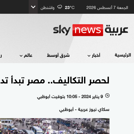
الجمعة 7 أغسطس 2026
°C
23
واشنطن
الرئيسية
أخبار
شرق أوسط
عالم
ر
لحصر التكاليف.. مصر تبدأ تد
9 يناير 2024 - 10:05 بتوقيت أبوظبي
l
سكاي نيوز عربية - أبوظبي