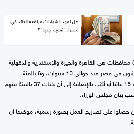
هل تمهد الشهادات مرتفعة العائد في
مصر لـ "تعويم جديد"؟
وأضاف الوزير، أن 56 بالمئة منهم يقيمون في 5 محافظات هي القاهرة والجيزة والإسكندرية والدقهلية
ودمياط، كما أن 60 في المئة من المهاجرين يعيشون في مصر منذ حوالي 10 سنوات، و6 بالمئة
يعيشون باندماج داخل المجتمع المصري منذ نحو 15 عامًا أو أكثر، بالإضافة إلى أن هناك 37 بالمئة منهم
 بيان مجلس الوزراء.
ذين حصلوا على تصاريح العمل بصورة رسمية، موضحا أن
ة.