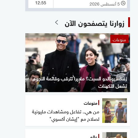
12:55
5 أغسطس 2026
l
زوارنا يتصفحون الآن
منوعات
زفاف رونالدو السبت؟ ماديرا تترقب وقائمة النجوم
تشعل التكهنات
منوعات
من هي.. تفاعل ومشاهدات مليونية
لصلاح مع "إيشان أكسوي"
عالم