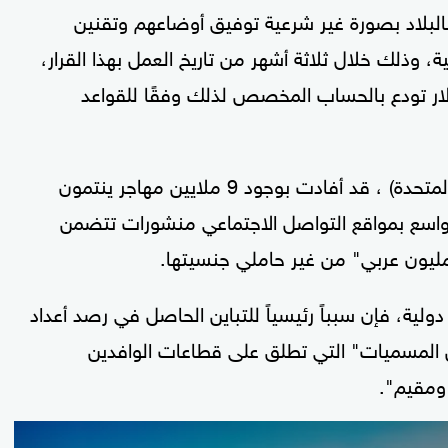
 بالبلاد بصورة غير شرعية توفيق أوضاعهم وتقنين
لك خلال ثلاثة أشهر من تاريخ العمل بهذا القرار،
لار تودع بالحساب المخصص لذلك وفقًا للقواعد
وكانت "المنظمة الدولية للهجرة" (التابعة للأمم المتحدة) ، قد أفادت بوجود 9 ملايين مهاجر ينتمون
 نحو واسع بمواقع التواصل الاجتماعي منشورات تتضمن
، فإن سبباً رئيسياً للتباين الحاصل في رصد أعداد
ن المسميات" التي تطلق على قطاعات الوافدين
 ومقيم".
0