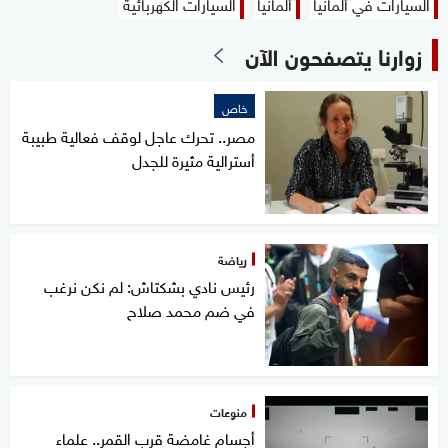
السيارات في ألمانيا
ألمانيا
السيارات الكهربائية
زوارنا يتصفحون الآن
خاص
مصر.. تحرك عاجل لوقف فعالية طبيبة
أسترالية مثيرة للجدل
رياضة
رئيس نادي بشكتاش: لم نكن نرغب
في ضم محمد صلاح
منوعات
أجسام غامضة قرب القمر.. علماء