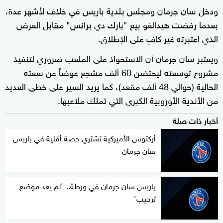
ودخل سان جرمان ومجلس بلدية باريس في خلاف لأشهر عدة،
بعدما رفضت هيدالغو بيع "بارك دي برانس" مقابل العرض
الذي اعتبرته غير كافٍ على الإطلاق.
ويعتبر سان جرمان أن الاستحواذ على الملعب ضروري لتنفيذ
مشروع توسعته ليحتضن 60 ألف مشجع عوضاً عن سعته
الحالية (حوالي 48 ألف مقعد)، كما يريد السير على خطى العديد
من الأندية الأوروبية الكبرى التي تملك ملاعبها.
أخبار ذات صلة
أركتوس الأميركية تشتري حصة أقلية في باريس
سان جرمان
باريس سان جرمان في ورطة.. "لم يعد موضع
ترحيب"