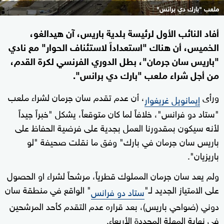
ملعب "بارك دي برانس"
أفاد النائب الأول لرئيسة بلدية باريس، آن هيدالغو،
الخميس، أن هناك "استعداداً لاستئناف الحوار" مع نادي
"باريس سان جرمان"، بطل الدوري الفرنسي لكرة القدم،
من أجل شراء ملعب "بارك دي برانس".
ورأى
، أن عدم تقدم سان جرمان لشراء ملعب
إيمانويل غريغوار
"ستاد دو فرانس"، خلافاً لما كان متوقعاً، يشكل "خبراً جيداً
لأنه سيكون بمقدورنا العمل بجدية على فرضية الحفاظ على
باريس سان جرمان في بارك" وفق ما نقلت صحيفة "لو
باريزيان".
ولم يعد سان جرمان المملوك قطرياً، مرشحاً لشراء او الحصول
على الامتياز الجديد لـ"
" الواقع في منطقة سان
ستاد دو فرانس
دوني (ضواحي باريس)، بعد قراره عدم التقدم كأحد المرشحين
في نهاية المهلة المحددة الأربعاء.