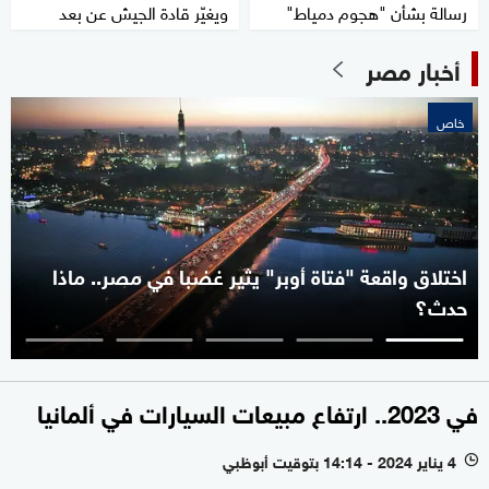
رسالة بشأن "هجوم دمياط"
ويغيّر قادة الجيش عن بعد
أخبار مصر
خاص
اختلاق واقعة "فتاة أوبر" يثير غضبا في مصر.. ماذا
حدث؟
في 2023.. ارتفاع مبيعات السيارات في ألمانيا
4 يناير 2024 - 14:14 بتوقيت أبوظبي
l