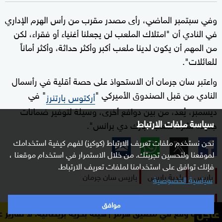
وفي سبتمبر الماضي، رأى مصدر مقرب من رأس الهرم الإداري
في النادي أن "امتلاك الملعب لن يجعلنا أغنياء أو فقراء، لكن
من المهم أن يكون لدينا ملعب أكبر وأكثر حداثة، وأكثر أماناً
للعائلات".
واعتبر سان جرمان أن الاستحواذ على حصة أقلية في رأسمال
النادي من قبل الصندوق الأميركي "
" في
أركتوس بارتنرز
ديسمبر، يُعد، من بين دوافع أخرى، وسيلة لتوفير ضمانات
سياسة ملفات الارتباط
جديدة لشراء ملعب "بارك دي برانس".
نحن نستخدم ملفات تعريف الارتباط (كوكيز) لفهم كيفية استخدامك
لموقعنا ولتحسين تجربتك. من خلال الاستمرار في استخدام موقعنا ،
فإنك توافق على استخدامنا لملفات تعريف الارتباط.
باريس
بلدية باريس
باريس سان جرمان
سياسية الخصوصية
نادي باريس سان جرمان
موافق
عاجل
 في مضيق هرمز
هيئة بحرية بريطانية: لا تقارير عن أضرار بي