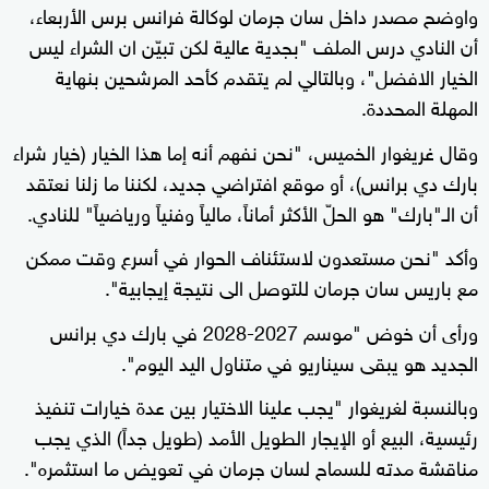
واوضح مصدر داخل سان جرمان لوكالة فرانس برس الأربعاء،
أن النادي درس الملف "بجدية عالية لكن تبيّن ان الشراء ليس
الخيار الافضل"، وبالتالي لم يتقدم كأحد المرشحين بنهاية
المهلة المحددة.
وقال غريغوار الخميس، "نحن نفهم أنه إما هذا الخيار (خيار شراء
بارك دي برانس)، أو موقع افتراضي جديد، لكننا ما زلنا نعتقد
أن الـ"بارك" هو الحلّ الأكثر أماناً، مالياً وفنياً ورياضياً" للنادي.
وأكد "نحن مستعدون لاستئناف الحوار في أسرع وقت ممكن
مع باريس سان جرمان للتوصل الى نتيجة إيجابية".
ورأى أن خوض "موسم 2027-2028 في بارك دي برانس
الجديد هو يبقى سيناريو في متناول اليد اليوم".
وبالنسبة لغريغوار "يجب علينا الاختيار بين عدة خيارات تنفيذ
رئيسية، البيع أو الإيجار الطويل الأمد (طويل جداً) الذي يجب
مناقشة مدته للسماح لسان جرمان في تعويض ما استثمره".