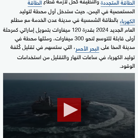
والنظيفة كحل لأزمة قطاع
الطاقة المتجددة
الطاقة
المستعصية في اليمن، حيث ستدخل أول محطة لتوليد
بالطاقة الشمسية في مدينة عدن الخدمة مع مطلع
الكهرباء
العام الجديد 2024 بقدرة 120 ميغاوات بتمويل إماراتي كمرحلة
أولى قابلة للتوسع لنحو 300 ميغاوات، ومثلها محطة في
مدينة المخا على
، التي ستسهم في تقليل كُلفة
البحر الأحمر
توليد الكهرباء في ساعات النهار والتقليل من استخدامات
الوقود.
0
seconds
of
1
minute,
34
seconds