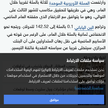
وارتفعت
ثلاثة بالمئة تقريبا خلال
العملة الأوروبية الموحدة
العام، وهي في طريقها لتحقيق مكاسب للشهر الثالث على
التوالي، وهو ما يتوافق مع الارتفاع الذي حققته العام الماضي.
وتراجع
0.1 بالمئة إلى 142.52 للدولار، ويتجه نحو
الين الياباني
الانخفاض ثمانية بالمئة خلال العام، على الرغم من قوته في
الأسابيع الماضية في ظل رهان المتداولين على أن البنك
المركزي سيتخلى قريبا عن سياسته النقدية فائقة التيسير.
أخبار ذات صلة
سياسة ملفات الارتباط
بسبب العطلة.. الدولار يتذبذب في تداولات
نحن نستخدم ملفات تعريف الارتباط (كوكيز) لفهم كيفية استخدامك
ضعيفة والين يستقر
لموقعنا ولتحسين تجربتك. من خلال الاستمرار في استخدام موقعنا ،
فإنك توافق على استخدامنا لملفات تعريف الارتباط.
سياسية الخصوصية
ارتفاع مؤشرات وول ستريت وسط توقعات
بخفض أسعار الفائدة
موافق