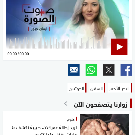
0
00:00
00:00
seconds
of
0
seconds
البحر الأحمر
السفن
الحوثيين
زوارنا يتصفحون الآن
علوم
تريد إطالة عمرك؟.. طبيبة تكشف 5
عادات يغفل عنها كثيرون