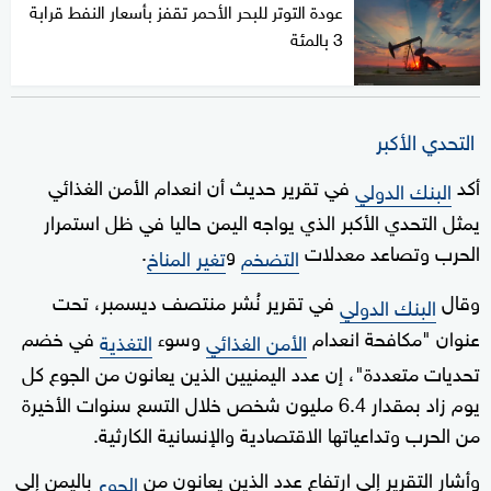
عودة التوتر للبحر الأحمر تقفز بأسعار النفط قرابة
3 بالمئة
التحدي الأكبر
أكد
في تقرير حديث أن انعدام الأمن الغذائي
البنك الدولي
يمثل التحدي الأكبر الذي يواجه اليمن حاليا في ظل استمرار
الحرب وتصاعد معدلات
و
.
التضخم
تغير المناخ
وقال
في تقرير نُشر منتصف ديسمبر، تحت
البنك الدولي
عنوان "مكافحة انعدام
وسوء
في خضم
الأمن الغذائي
التغذية
تحديات متعددة"، إن عدد اليمنيين الذين يعانون من الجوع كل
يوم زاد بمقدار 6.4 مليون شخص خلال التسع سنوات الأخيرة
من الحرب وتداعياتها الاقتصادية والإنسانية الكارثية.
وأشار التقرير إلى ارتفاع عدد الذين يعانون من
باليمن إلى
الجوع