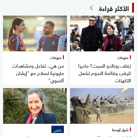
الأكثر قراءة
منوعات
منوعات
زفاف رونالدو السبت؟ ماديرا
من هي.. تفاعل ومشاهدات
تترقب وقائمة النجوم تشعل
مليونية لصلاح مع "إيشان
التكهنات
أكسوي"
شرق أوسط
خاص