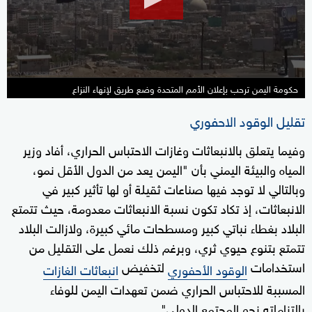
54
seconds
حكومة اليمن ترحب بإعلان الأمم المتحدة وضع طريق لإنهاء النزاع
تقليل الوقود الاحفوري
وفيما يتعلق بالانبعاثات وغازات الاحتباس الحراري، أفاد وزير
المياه والبيئة اليمني بأن "اليمن يعد من الدول الأقل نمو،
وبالتالي لا توجد فيها صناعات ثقيلة أو لها تأثير كبير في
الانبعاثات، إذ تكاد تكون نسبة الانبعاثات معدومة، حيث تتمتع
البلاد بغطاء نباتي كبير ومسطحات مائي كبيرة، ولازالت البلاد
تتمتع بتنوع حيوي ثري، وبرغم ذلك نعمل على التقليل من
استخدامات
لتخفيض
الوقود الأحفوري
انبعاثات الغازات
المسببة للاحتباس الحراري ضمن تعهدات اليمن للوفاء
بالتزاماته نحو المجتمع الدولي".