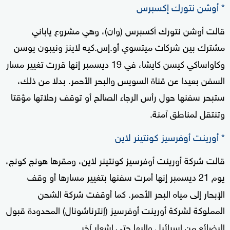
* أوشن نتورك إكسبرس
قالت أوشن نتورك أكسبرس (وان)، وهي مشروع ياباني
مشترك بين شركات ميتسوي أو.إس.كيه لاينز ونيبون يوسن
وكاواساكي كيسن كايشا، في 19 ديسمبر إنها قررت تغيير مسار
السفن بعيدا عن قناة السويس والبحر الأحمر. بدلا من ذلك،
ستبحر سفنها حول رأس الرجاء الصالح أو توقف رحلاتها مؤقتا
وتنتقل لمناطق آمنة.
* أورينت أوفرسيز كونتينر لاين
قالت شركة أورينت أوفرسيز كونتينر لاين، ومقرها هونج كونج،
يوم 21 ديسمبر إنها أمرت سفنها بتغيير مسارها أو وقف
الإبحار إلى مياه البحر الأحمر. كما أوقفت شركة الشحن
المملوكة لشركة أورينت أوفرسيز (إنترناشونال) المحدودة قبول
البضائع من إسرائيل وإليها حتى إشعار آخر.