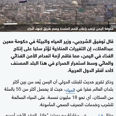
حكومة اليمن ترحب بإعلان الأمم المتحدة وضع طريق لإنهاء النزاع
قال توفيق الشرجبي، وزير المياه والبيئة في حكومة معين
عبدالملك، إن التغيرات المناخية تؤثر سلبا على إنتاج
الغذاء في اليمن، مما فاقم أزمة انعدام الأمن الغذائي
والمائي وسط استمرار الصراع في هذا البلد المصنف
كأحد أفقر الدول العربية.
وذكر تقرير حديث للبنك الدولي أن اليمن يُعد من بين أكثر
بلدان العالم فقرا في
، حيث لا يحصل أكثر من 55 بالمئة
المياه
من السكان، أي نحو 18 مليون نسمة، على المياه الصالحة
للشرب وخدمات الصرف الصحي المأمونة.
وقال
في مقابلة مع رويترز "خلال العقد الأخير أصبح
الشرجبي