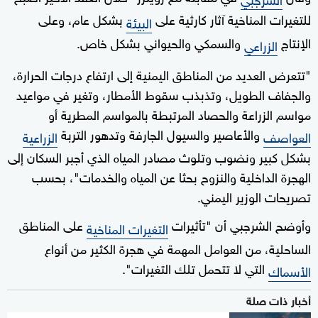
للتغيرات المناخية آثار كارثية على
بشكل عام، وعلى
البيئة
الإنتاج
والسمكي والحيواني بشكل خاص.
الزراعي
"تتعرض العديد من المناطق اليمنية إلى ارتفاع درجات الحرارة،
والجفاف الطويل، وتذبذب سقوط الأمطار، وتغير في مواعيد
مواسم الزراعة والحصاد المرتبطة بالمواسم المطرية أو
والأعاصير والسيول الجارفة وتدهور التربة
العواصف
الزراعية
بشكل كبير ونضوب وتلوث مصادر المياه الذي أجبر السكان إلى
الهجرة الداخلية والنزوح بحثا عن المياه والخدمات"، بحسب
تصريحات الوزير اليمني.
وأوضح الشرجبي أن "تأثيرات
على المناطق
التغيرات المناخية
الساحلية، من العوامل المهمة في هجرة الكثير من أنواع
التي لا تتحمل تلك التغيرات".
الأسماك
أخبار ذات صلة