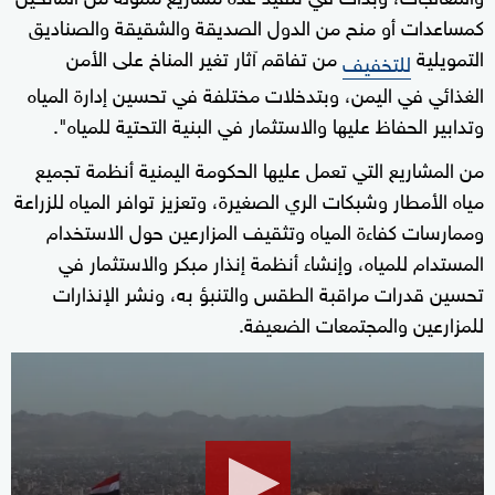
كمساعدات أو منح من الدول الصديقة والشقيقة والصناديق
التمويلية
من تفاقم آثار تغير المناخ على الأمن
للتخفيف
الغذائي في اليمن، وبتدخلات مختلفة في تحسين إدارة المياه
وتدابير الحفاظ عليها والاستثمار في البنية التحتية للمياه".
من المشاريع التي تعمل عليها الحكومة اليمنية أنظمة تجميع
مياه الأمطار وشبكات الري الصغيرة، وتعزيز توافر المياه للزراعة
وممارسات كفاءة المياه وتثقيف المزارعين حول الاستخدام
المستدام للمياه، وإنشاء أنظمة إنذار مبكر والاستثمار في
تحسين قدرات مراقبة الطقس والتنبؤ به، ونشر الإنذارات
للمزارعين والمجتمعات الضعيفة.
0
seconds
of
1
minute,