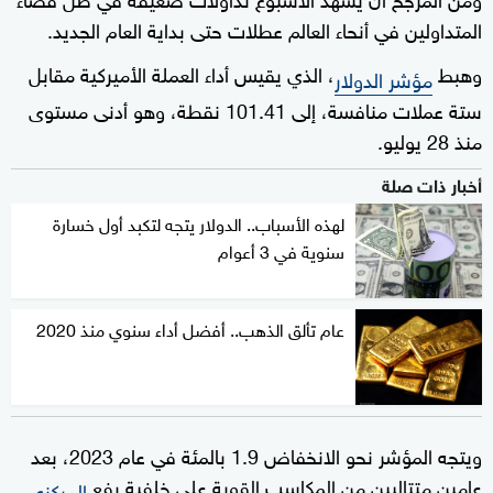
المتداولين في أنحاء العالم عطلات حتى بداية العام الجديد.
وهبط
، الذي يقيس أداء العملة الأميركية مقابل
مؤشر الدولار
ستة عملات منافسة، إلى 101.41 نقطة، وهو أدنى مستوى
منذ 28 يوليو.
أخبار ذات صلة
لهذه الأسباب.. الدولار يتجه لتكبد أول خسارة
سنوية في 3 أعوام
عام تألق الذهب.. أفضل أداء سنوي منذ 2020
ويتجه المؤشر نحو الانخفاض 1.9 بالمئة في عام 2023، بعد
عامين متتاليين من المكاسب القوية على خلفية رفع
المركزي