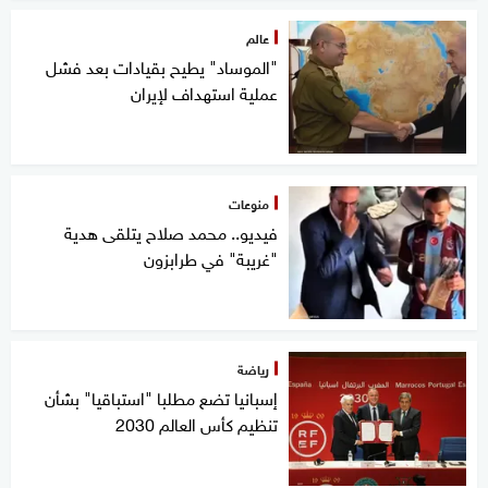
عالم
"الموساد" يطيح بقيادات بعد فشل
عملية استهداف لإيران
منوعات
فيديو.. محمد صلاح يتلقى هدية
"غريبة" في طرابزون
رياضة
إسبانيا تضع مطلبا "استباقيا" بشأن
تنظيم كأس العالم 2030