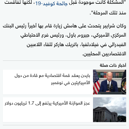
"المشكلة كانت موجودة قبل
، لكنها تفاقمت
جائحة كوفيد-19
منذ تلك المرحلة".
وكان شرايبر يتحدث على هامش زيارة قام بها أخيراً رئيس البنك
المركزي الأميركي، جيروم باول، ورئيس فرع الاحتياطي
الفيدرالي في فيلادلفيا، باتريك هاركر للقاء اللاعبين
الاقتصاديين المحليين.
أخبار ذات صلة
بايدن يعقد قمة اقتصادية مع قادة من دول
الأميركيتين في نوفمبر
عجز الموازنة الأميركية يرتفع إلى 1.7 تريليون دولار