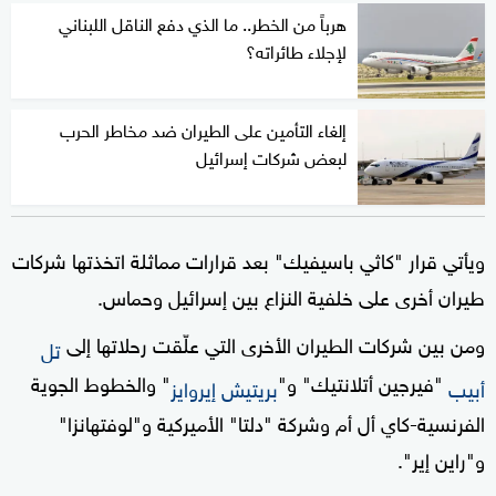
هرباً من الخطر.. ما الذي دفع الناقل اللبناني
لإجلاء طائراته؟
إلغاء التأمين على الطيران ضد مخاطر الحرب
لبعض شركات إسرائيل
ويأتي قرار "كاثي باسيفيك" بعد قرارات مماثلة اتخذتها شركات
طيران أخرى على خلفية النزاع بين إسرائيل وحماس.
ومن بين شركات الطيران الأخرى التي علّقت رحلاتها إلى
تل
"فيرجين أتلانتيك" و"
" والخطوط الجوية
أبيب
بريتيش إيروايز
الفرنسية-كاي أل أم وشركة "دلتا" الأميركية و"لوفتهانزا"
و"راين إير".