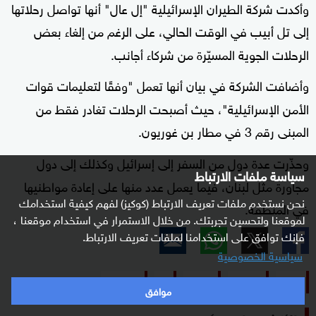
وأكدت شركة الطيران الإسرائيلية "إل عال" أنها تواصل رحلاتها
إلى تل أبيب في الوقت الحالي، على الرغم من إلغاء بعض
الرحلات الجوية المسيّرة من شركاء أجانب.
وأضافت الشركة في بيان أنها تعمل "وفقًا لتعليمات قوات
الأمن الإسرائيلية"، حيث أصبحت الرحلات تغادر فقط من
المبنى رقم 3 في مطار بن غوريون.
وحذّرت عدة دول من السفر إلى إسرائيل وكذلك إلى دول
سياسة ملفات الارتباط
مجاورة مثل لبنان، فيما يعمل عدد منها على إعادة مواطنيها
نحن نستخدم ملفات تعريف الارتباط (كوكيز) لفهم كيفية استخدامك
في المنطقة.
لموقعنا ولتحسين تجربتك. من خلال الاستمرار في استخدام موقعنا ،
فإنك توافق على استخدامنا لملفات تعريف الارتباط.
سياسية الخصوصية
طيران
إسرائيل
حماس
غزة
فلسطين
موافق