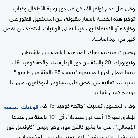
وفي ظل عدم توافر الأماكن في دور رعاية الأطفال وغياب
توفير هذه الخدمة بأسعار مقبولة، من المستحيل العثور على
وظيفة أو الاحتفاظ بها، فيما تعاني الولايات المتحدة من نقص
كبير في اليد العاملة.
وخسرت منطقة يورك الصناعية الواقعة بين واشنطن
ونيويورك، 20 بالمئة من دور الرعاية منذ جائحة كوفيد-19،
بينما تعمل الدور المستمرة "بنسبة 85 بالمئة من طاقتها"
بسبب ما تعانيه من نقص على مستوى الموظفين، على ما
يوضح كيفن شرايبر.
وفي المجموع، تسببت "جائحة كوفيد-19 في
الولايات المتحدة
بإغلاق نحو 16 ألف دور حضانة"، أي "10 بالمئة من عددها
الإجمالي"، على ما يشير كالفن مور، وهو رئيس "كاونسل فور
بروفشنل ريكوغنيشن" الذي يمنح تراخيص للمؤسسات،