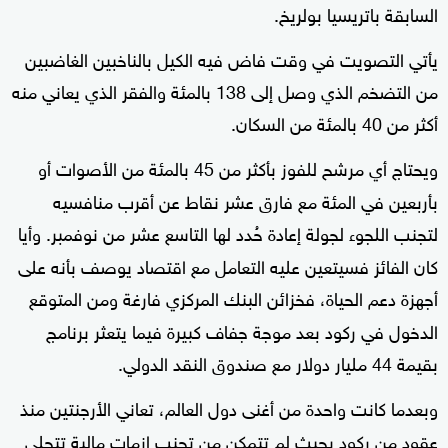
السابقة باتريسيا بولريخ.
يأتي التصويت في وقت فاض فيه الكيل بالناخبين الغاضبين
من التضخم الذي وصل إلى 138 بالمئة والفقر الذي يعاني منه
أكثر من 40 بالمئة من السكان.
ويحتاج أي مرشح للفوز بأكثر من 45 بالمئة من الأصوات أو
بأربعين في المئة مع فارق عشر نقاط عن أقرب منافسيه
لتجنب اللجوء لجولة إعادة حُدد لها التاسع عشر من نوفمبر. وأيا
كان الفائز فسيتعين عليه التعامل مع اقتصاد يوصف بأنه على
أجهزة دعم الحياة، فخزائن البنك المركزي فارغة ومن المتوقع
الدخول في ركود بعد موجة جفاف كبيرة فيما يتعثر برنامج
بقيمة 44 مليار دولار مع صندوق النقد الدولي.
وبعدما كانت واحدة من أغنى دول العالم، تعاني الأرجنتين منذ
عقود من ركود بحيث لم تتمكن من تجنب ازمات مالية تتجلى