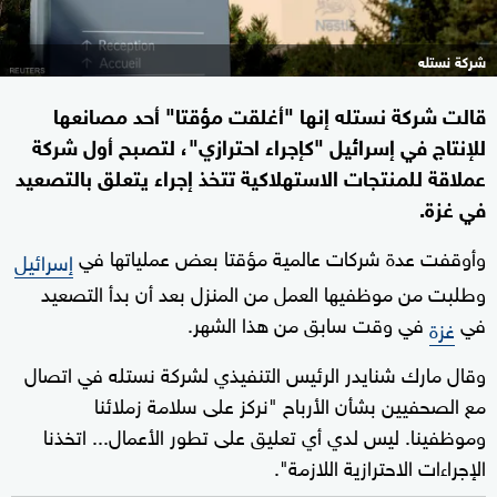
شركة نستله
قالت شركة نستله إنها "أغلقت مؤقتا" أحد مصانعها
للإنتاج في إسرائيل "كإجراء احترازي"، لتصبح أول شركة
عملاقة للمنتجات الاستهلاكية تتخذ إجراء يتعلق بالتصعيد
في غزة.
وأوقفت عدة شركات عالمية مؤقتا بعض عملياتها في
إسرائيل
وطلبت من موظفيها العمل من المنزل بعد أن بدأ التصعيد
في
في وقت سابق من هذا الشهر.
غزة
وقال مارك شنايدر الرئيس التنفيذي لشركة نستله في اتصال
مع الصحفيين بشأن الأرباح "نركز على سلامة زملائنا
وموظفينا. ليس لدي أي تعليق على تطور الأعمال... اتخذنا
الإجراءات الاحترازية اللازمة".