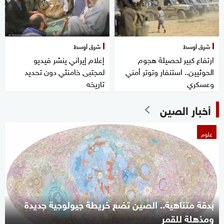
شرق أوسط
شرق أوسط
ارتفاع كبير لحصيلة هجوم
إعلام إيراني ينشر فيديو
الحوثيين.. استنفار وتوتر أمني
لمجتبى خامنئي دون تحديد
وعسكري
تاريخه
أخبار الصين
علوم
بدقة متناهية.. الصين تضع خريطة جيولوجية جديدة
ومذهلة للقمر