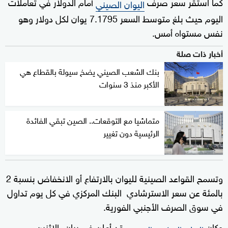
كما استقر سعر صرف
أمام الدولار في تعاملات
اليوان الصيني
اليوم حيث بلغ متوسط السعر 7.1795 يوان لكل دولار وهو
نفس مستواه أمس.
أخبار ذات صلة
بنك الشعب الصيني يضخ سيولة بالقطاع هي
الأكبر منذ 3 سنوات
متماشيا مع التوقعات.. الصين تبقي الفائدة
الرئيسية دون تغيير
وتسمح القواعد الصينية لليوان بالارتفاع أو الانخفاض بنسبة 2
بالمئة عن سعر الاسترشادي البنك المركزي في كل يوم تداول
في سوق الصرف الأجنبي الفورية.
وكان
قد أعلن في بيان، الاثنين