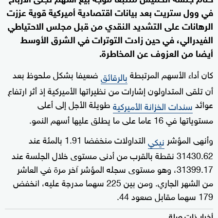
في وول ستريت بعد بيانات اقتصادية أميركية قوية عززت
الرهانات على التشديد النقدي من قبل مجلس الاحتياطي
الفيدرالي، في حين زادت التوترات في الشرق الأوسط
أيضا من العزوف عن المخاطرة.
كان أداء الأسهم المرتبطة
ضعيفا بشكل ملحوظ بعد
بالرقائق
أن تلقى المتداولون إشارات من نظيراتها الأميركية إذ أثر ارتفاع
عوائد
طويلة الأجل إلى أعلى
سندات الخزانة الأميركية
مستوياتها في 16 عاما على ما يطلق عليها أسهم النمو.
وأنهى المؤشر
التداولات منخفضا 1.91 بالمئة عند
نيكي
31430.62 نقطة بالقرب من أدنى مستوى خلال الجلسة عند
31399.17، وهو مستوى سجله المؤشر آخر مرة في العاشر
من الشهر الجاري. ومن بين 225 سهما مدرجة عليه، انخفض
179 سهما مقابل صعود 44.
أخبار ذات صلة