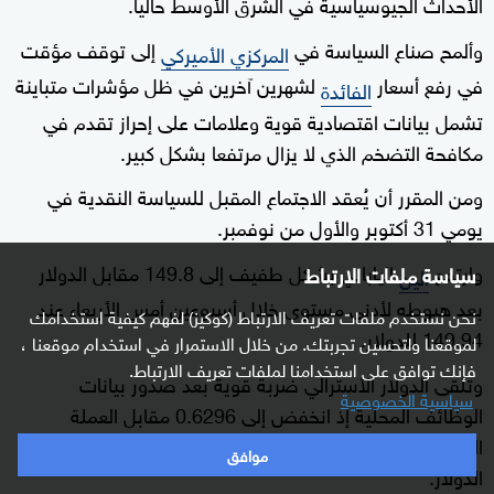
الأحداث الجيوسياسية في الشرق الأوسط حاليا.
وألمح صناع السياسة في
إلى توقف مؤقت
المركزي الأميركي
في رفع أسعار
لشهرين آخرين في ظل مؤشرات متباينة
الفائدة
تشمل بيانات اقتصادية قوية وعلامات على إحراز تقدم في
مكافحة التضخم الذي لا يزال مرتفعا بشكل كبير.
ومن المقرر أن يُعقد الاجتماع المقبل للسياسة النقدية في
يومي 31 أكتوبر والأول من نوفمبر.
وارتفع
الياباني بشكل طفيف إلى 149.8 مقابل الدولار
سياسة ملفات الارتباط
الين
بعد هبوطه لأدنى مستوى خلال أسبوعين أمس الأربعاء عند
نحن نستخدم ملفات تعريف الارتباط (كوكيز) لفهم كيفية استخدامك
149.94 للدولار.
لموقعنا ولتحسين تجربتك. من خلال الاستمرار في استخدام موقعنا ،
فإنك توافق على استخدامنا لملفات تعريف الارتباط.
وتلقى الدولار الأسترالي ضربة قوية بعد صدور بيانات
سياسية الخصوصية
الوظائف المحلية إذ انخفض إلى 0.6296 مقابل العملة
الأميركية. وسجل في أحدث المعاملات 0.63015 مقابل
موافق
الدولار.