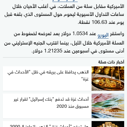
الأميركية مقابل سلة من العملات، في أغلب الأحيان خلال
ساعات التداول الآسيوية ليحوم حول المستوى الذي بلغه قبل
يوم عند 106.63 نقطة.
واستقر
عند 1.0534 دولار بعد تعرضه لضغوط من
اليورو
العملة الأميركية خلال الليل، بينما اقترب الجنيه الإسترليني من
أدنى مستوى في أسبوعين عند 1.21235 دولار.
أخبار ذات صلة
الذهب يحافظ على بريقه في ظل "الأحداث في
غزة"
أحداث غزة قد تدفع "بنك إسرائيل" لقرار غير
مسبوق منذ 2020
هل تدفع "أحداث غزة " الذهب لتجاوز الـ 2000