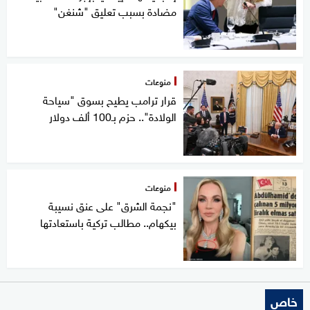
مضادة بسبب تعليق "شنغن"
منوعات
قرار ترامب يطيح بسوق "سياحة
الولادة".. حزم بـ100 ألف دولار
منوعات
"نجمة الشرق" على عنق نسيبة
بيكهام.. مطالب تركية باستعادتها
خاص