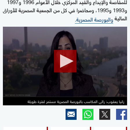
للمقاصة والإيداع والقيد المركزي خلال الأعوام 1996 و1997
و1993 و1995، ومحاضرا في كل من الجمعية المصرية للأوراق
المالية
والبورصة المصرية.
0
seconds
of
5
minutes,
46
seconds
رانيا يعقوب: رالي المكاسب بالبورصة المصرية مستمر لفترة طويلة