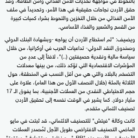
حقق الأردن نجاحات حقيقية في هذا الأمر، وتحديداً في ملف
الأمن الغذائي من خلال التخزين والتحوط بشراء كميات كبيرة
من القمح والشعير والغذاء الأساسي.
ويضيف: "ثم استطاع الأردن أن يواجه -وبشهادة البنك الدولي
وصندوق النقد الدولي- تداعيات الحرب في أوكرانيا، من خلال
سياسة مالية ونقدية حصيفتين (..)"، لافتاً إلى عددٍ من
المؤشرات الاقتصادية التي تؤكد ذلك، من بينها معدلات
التضخم بالبلاد والتي هي من أقل النسب في المنطقة، حول
الثلاثة بالمئة (خلال النصف الأول من هذا العام)، علاوة على
حجم الاحتياطي النقدي من العملات الأجنبية، بما يفوق الـ 17
مليار دولار. كما يشير في الوقت نفسه إلى تحقيق الأردن
تصنيف ائتماني متقدم.
كانت وكالة "فيتش" للتصنيف الائتماني، قد ثبتت في مايو
الماضي التصنيف الافتراضي طويل الأجل لمُصدر العملات
الأجنبية في الأردن عند "BB-" مع نظرة مستقبلية "مستقرة".