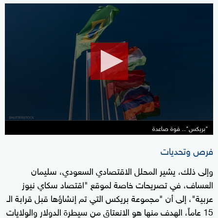
0
seconds
of
1
minute,
19
seconds
"بريكس".. قوة صاعدة
فرص وتحديات
وإلى ذلك، يشير المحلل الاقتصادي السعودي، سليمان
العساف، في تصريحات خاصة لموقع "اقتصاد سكاي نيوز
عربية"، إلى أن "مجموعة بريكس التي تم إنشاؤها قبل قرابة الـ
15 عاماً، الهدف منها هو الانعتاق من سيطرة الدولار والولايات