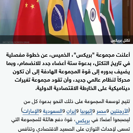
تكتل بريكس
أعلنت مجموعة "بريكس"، الخميس، عن خطوة مفصلية
في تاريخ التكتل، بدعوة ستة أعضاء جدد للانضمام، وبما
يضيف بدوره إلى قوة المجموعة الهادفة إلى أن تكون
محركاً لنظام عالمي جديد، وأن تقود مجموعة تغيرات
ديناميكية على الخارطة الاقتصادية الدولية.
تتيح توسعة المجموعة على ذلك النحو بدعوة كل من
(
و
و
و
و
و
)
الأرجنتين
مصر
إثيوبيا
إيران
السعودية
الإمارات
ليصبحوا أعضاءً في
، قوة دفع هائلة للمجموعة التي
بريكس
تسعى لإحداث التوازن على الصعيد الاقتصادي وتنافس