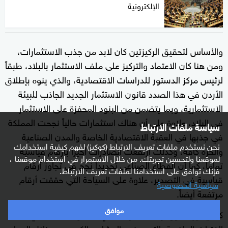
الإلكترونية
والأساس لتحقيق الركيزتين كان لابد من جذب الاستثمارات،
ومن هنا كان الاعتماد والتركيز على ملف الاستثمار بالبلاد، طبقاً
لرئيس مركز الدستور للدراسات الاقتصادية، والذي ينوه بإطلاق
الأردن في هذا الصدد قانون الاستثمار الجديد الجاذب للبيئة
الاستثمارية، وبما يتضمن من البنود المحفزة على الاستثمار
في البلاد، علاوة على أن هناك استثمارات حالياً نجحت المملكة
سياسة ملفات الارتباط
في جذبها في العقبة الاقتصادية الخاصة والمدن الصناعية
نحن نستخدم ملفات تعريف الارتباط (كوكيز) لفهم كيفية استخدامك
والحرة كافة، وكذلك ارتفعت الصادرات أخيراً بأرقام قياسية
لموقعنا ولتحسين تجربتك. من خلال الاستمرار في استخدام موقعنا ،
تماماً، كما أن القطاع الصناعي تحديداً نجح في تجاوز أرقام
فإنك توافق على استخدامنا لملفات تعريف الارتباط.
قياسية في التصدير، علاوة على السياحة التي حققت أرقام
سياسية الخصوصية
مرتفعة أيضاً.
موافق
كما يشير الداوود إلى الخطوات التي اتخذتها المملكة في
الفترات الماضية بالتوجه نحو المشاريع الكبرى من خلال المحاور