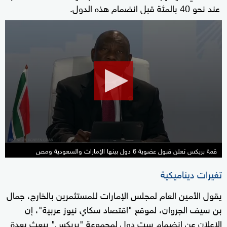
عند نحو 40 بالمئة قبل انضمام هذه الدول.
0
seconds
of
23
seconds
قمة بريكس تعلن قبول عضوية 6 دول بينها الإمارات والسعودية ومص
تغيرات ديناميكية
يقول الأمين العام لمجلس الإمارات للمستثمرين بالخارج، جمال
بن سيف الجروان، لموقع "اقتصاد سكاي نيوز عربية"، إن
الإعلان عن انضمام ست دول لمجموعة "بريكس" يبعث بعدة