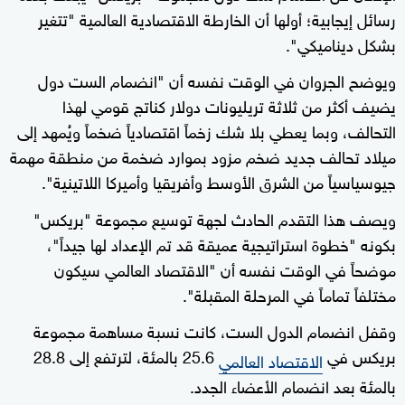
رسائل إيجابية؛ أولها أن الخارطة الاقتصادية العالمية "تتغير
بشكل ديناميكي".
ويوضح الجروان في الوقت نفسه أن "انضمام الست دول
يضيف أكثر من ثلاثة تريليونات دولار كناتج قومي لهذا
التحالف، وبما يعطي بلا شك زخماً اقتصادياً ضخماً ويُمهد إلى
ميلاد تحالف جديد ضخم مزود بموارد ضخمة من منطقة مهمة
جيوسياسياً من الشرق الأوسط وأفريقيا وأميركا اللاتينية".
ويصف هذا التقدم الحادث لجهة توسيع مجموعة "بريكس"
بكونه "خطوة استراتيجية عميقة قد تم الإعداد لها جيداً"،
موضحاً في الوقت نفسه أن "الاقتصاد العالمي سيكون
مختلفاً تماماً في المرحلة المقبلة".
وقفل انضمام الدول الست، كانت نسبة مساهمة مجموعة
بريكس في
25.6 بالمئة، لترتفع إلى 28.8
الاقتصاد العالمي
بالمئة بعد انضمام الأعضاء الجدد.