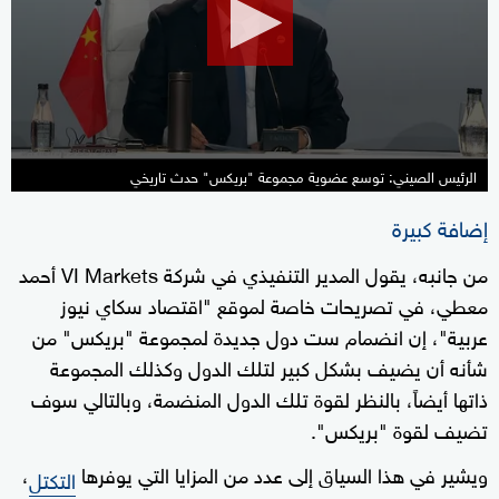
seconds
الرئيس الصيني: توسع عضوية مجموعة "بريكس" حدث تاريخي
إضافة كبيرة
من جانبه، يقول المدير التنفيذي في شركة VI Markets أحمد
معطي، في تصريحات خاصة لموقع "اقتصاد سكاي نيوز
عربية"، إن انضمام ست دول جديدة لمجموعة "بريكس" من
شأنه أن يضيف بشكل كبير لتلك الدول وكذلك المجموعة
ذاتها أيضاً، بالنظر لقوة تلك الدول المنضمة، وبالتالي سوف
تضيف لقوة "بريكس".
ويشير في هذا السياق إلى عدد من المزايا التي يوفرها
،
التكتل