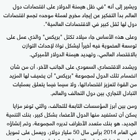
ويشير إلى أنه "في ظل هيمنة الدولار على اقتصادات دول
العالم بدأ التفكير عن إيجاد مخرج لعملة موحده تجمع اقتصادات
دول لها ثقل كبير في الاقتصادات العالمية".
وعلى هذه الأساس جاء ميلاد تكتل "بريكس" والذي عمل على
توسعة العضوية فيه أخيراً ليشكل نواة لإحداث التوازن
بالاقتصاد العالمي، وتهديد هيمنة الدولار الأميركي.
ويشدد الاقتصادي السعودي على الجانب الآخر، أن من شأن
انضمام تلك الدول لمجموعة "بريكس" أن يضيف لها المزيد
من القوة لتعزيز اقتصاداتها، ولا سيما فيما يتعلق بعمليات
التبادل التجاري بين دول التحالف والعالم.
ومن بين أبرز المؤسسات التابعة للتحالف، والتي توفر مزايا
يمكن أن تستفيد منها الدول الأعضاء بشكل كبير، بنك التنمية
الجديد، هو بنك متعدد الأطراف تديره المجموعة، وتم إنشاؤه
في العام 2014 برأس مال 50 مليار دولار، ويعمل على تمويل
مشاريع البنية التحتية، والتنمية المستدامة، في دول بريكس