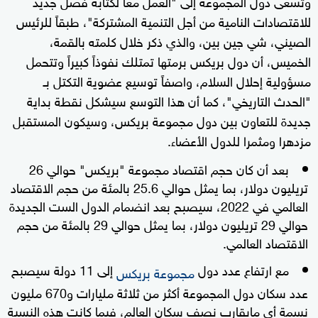
وتسعى دول المجموعة إلى "العمل معاً لكتابة فصل جديد
للاقتصادات النامية من أجل التنمية المشتركة"، طبقاً للرئيس
الصيني، شي جين بين، والذي ذكر خلال كلمته بالقمة،
الخميس، أن دول بريكس برمتها تمتلك نفوذاً كبيراً وتتحمل
مسؤولية إحلال السلام، واصفاً توسيع عضوية التكتل بـ
"الحدث التاريخي"، كما أن هذا التوسع سيشكل نقطة بداية
جديدة للتعاون بين دول مجموعة بريكس، وسيكون المستقبل
مزدهرا ومثمرا للدول الأعضاء.
بعد أن كان حجم اقتصاد مجموعة "بريكس" حوالي 26
تريليون دولار، بما يمثل حوالي 25.6 بالمئة من حجم الاقتصاد
العالمي في 2022، سيصبح بعد انضمام الدول الست الجديدة
حوالي 29 تريليون دولار، بما يمثل حوالي 29 بالمئة من حجم
الاقتصاد العالمي.
مع ارتفاع عدد دول
إلى 11 دولة سيصبح
مجموعة بريكس
عدد سكان دول المجموعة أكثر من ثلاثة مليارات و670 مليون
نسمة أي مايقارب نصف سكان العالم، فيما كانت هذه النسبة