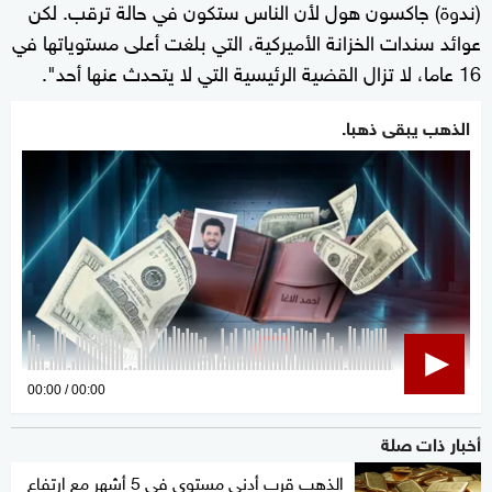
(ندوة) جاكسون هول لأن الناس ستكون في حالة ترقب. لكن
عوائد سندات الخزانة الأميركية، التي بلغت أعلى مستوياتها في
16 عاما، لا تزال القضية الرئيسية التي لا يتحدث عنها أحد".
الذهب يبقى ذهبا.
0
00:00
00:00
seconds
أخبار ذات صلة
of
0
الذهب قرب أدنى مستوى في 5 أشهر مع ارتفاع