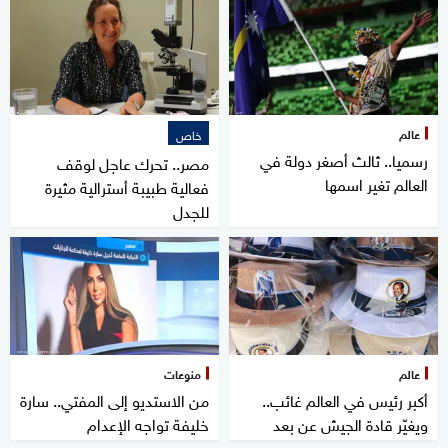
عالم
خاص
رسميا.. ثالث أصغر دولة في
مصر.. تحرك عاجل لوقف
العالم تغير اسمها
فعالية طبيبة أسترالية مثيرة
للجدل
عالم
منوعات
أكبر رئيس في العالم غائب..
من الاستديو إلى المفتي.. سارة
ويغيّر قادة الجيش عن بعد
خليفة تواجه الإعدام