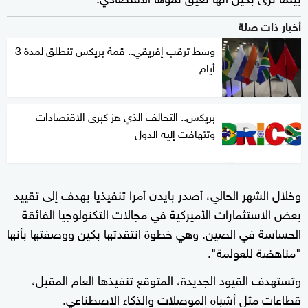
أخبار ذات صلة
وسط ترقب إفريقي.. قمة بريكس تنطلق لمدة 3
أيام
بريكس.. التحالف الذي هز كبرى الاقتصادات
وتتهافت إليه الدول
وخلال الشهر الحالي، أصدر بايدن أمرا تنفيذيا يهدف إلى تقييد
بعض الاستثمارات الأميركية في مجالات التكنولوجيا الفائقة
الحساسة في الصين. وهي خطوة انتقدتها بكين ووصفتها بأنها
"مناهضة للعولمة".
وتستهدف القيود الجديدة، المتوقع تنفيذها العام المقبل،
قطاعات مثل أشباه الموصلات والذكاء الاصطناعي.