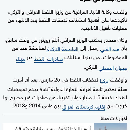
ونقلت وكالة الأنباء العراقية عن وزيرا النفط العراقي والتركي،
تأكيدهما على أهمية استئناف تدفقات النفط بعد الانتهاء من
عمليات تأهيل الأنابيب.
وكان مصدر بمكتب الوزير العراقي أبلغ رويترز في وقت سابق،
بأن
وصل إلى
لمناقشة عدد من
عبد الغني
العاصمة التركية
الموضوعات، من بينها استئناف
عبر
صادرات النفط
ميناء
التركي.
جيهان النفطي
وأوقفت
تدفقات النفط في 25 مارس، بعد أن أمرت
تركيا
هيئة تحكيم تابعة لغرفة التجارة الدولية أنقرة بدفع تعويضات
لبغداد بقيمة 1.5 مليار دولار تقريبا، عن صادرات غير مصرح بها
خرجت من
بين عامي 2014 و2018.
إقليم كردستان العراق
أخبار ذات صلة
أسعار النفط تنخفض بسبب زيادة محتملة في