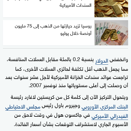
seconds
السندات الأميركية
روسيا تزيد حيازتها من الذهب إلى 75 مليون
أونصة خلال يوليو
وانخفض
بنسبة 0.2 بالمئة مقابل العملات المنافسة،
الدولار
مما يجعل الذهب أقل تكلفة لحائزي العملات الأخرى، كما
تراجعت عوائد سندات الخزانة الأميركية لأجل عشر سنوات بعد
أن وصلت إلى أعلى مستوياتها منذ نوفمبر 2007.
ويتحول التركيز الآن إلى كلمة كل من كريستين لاغارد رئيسة
وجيروم باول رئيس
البنك المركزي الأوروبي
مجلس الاحتياطي
في جاكسون هول في وقت لاحق من
الفيدرالي الأميركي
الأسبوع الجاري لاستشراف التوقعات بشأن أسعار الفائدة.