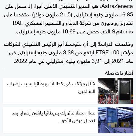
AstraZeneca، هو المدير التنفيذي الأعلى أجرا، إذ حصل على
16.85 مليون جنيه إسترليني (21.5 مليون دولار)، متقدما على
تشارلز وودبورن من شركة الدفاع والتصنيع العسكري BAE
Systems الذي حصل على 10,69 مليون جنيه إسترليني.
وخلصت الدراسة إلى أن متوسط أجر الرئيس التنفيذي لشركات
مؤشر FTSE 100 ارتفع من 3,38 مليون جنيه إسترليني في
عام 2021 إلى 3,91 مليون جنيه إسترليني في عام 2022.
أخبار ذات صلة
شلل مرتقب في قطارات بريطانيا بسبب إضراب
السائقين
عمال مطار غاتويك ببريطانيا يلغون إضرابا بعد
تعديل عرض للأجور