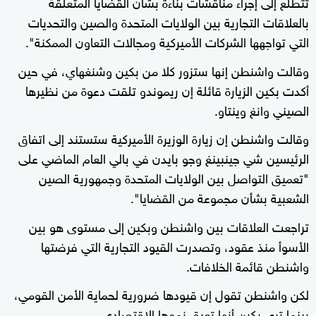
تتطلع إلى إجراء مناقشات بناءة بشأن القضايا المتعلقة
بالعلاقات التجارية بين الولايات المتحدة والصين والتحديات
التي تواجهها الشركات الأميركية ومجالات التعاون الممكنة".
وقالت واشنطن إنها ستزور كلا من بكين وشنغهاي، في حين
أكدت بكين الزيارة قائلة إن ريموندو تلقت دعوة من نظيرها
الصيني وانغ وينتاو.
وقالت واشنطن إن زيارة الوزيرة الأميركية ستستند إلى اتفاق
الرئيسين شي جينبينغ وجو بايدن في بالي العام الماضي على
"تعميق التواصل بين الولايات المتحدة وجمهورية الصين
الشعبية بشأن مجموعة من القضايا".
تراجعت العلاقات بين واشنطن وبكين إلى مستوى هو بين
الأسوأ منذ عقود، وتصدرت القيود التجارية التي فرضتها
واشنطن قائمة الخلافات.
لكن واشنطن تقول إن قيودها ضرورية لحماية الأمن القومي،
بينما ترى بكين أنها تعيق نموها الاقتصادي.