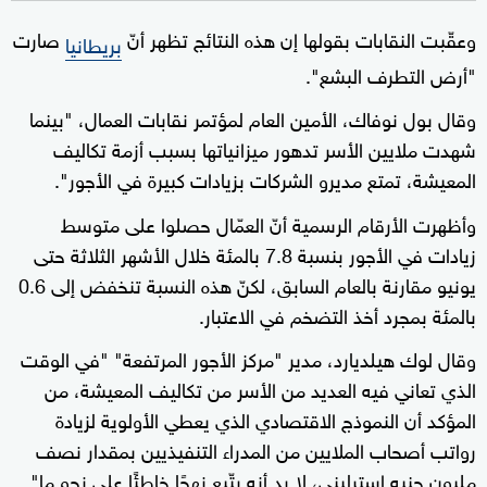
وعقّبت النقابات بقولها إن هذه النتائج تظهر أنّ
صارت
بريطانيا
"أرض التطرف البشع".
وقال بول نوفاك، الأمين العام لمؤتمر نقابات العمال، "بينما
شهدت ملايين الأسر تدهور ميزانياتها بسبب أزمة تكاليف
المعيشة، تمتع مديرو الشركات بزيادات كبيرة في الأجور".
وأظهرت الأرقام الرسمية أنّ العمّال حصلوا على متوسط
زيادات في الأجور بنسبة 7.8 بالمئة خلال الأشهر الثلاثة حتى
يونيو مقارنة بالعام السابق، لكنّ هذه النسبة تنخفض إلى 0.6
بالمئة بمجرد أخذ التضخم في الاعتبار.
وقال لوك هيلديارد، مدير "مركز الأجور المرتفعة" "في الوقت
الذي تعاني فيه العديد من الأسر من تكاليف المعيشة، من
المؤكد أن النموذج الاقتصادي الذي يعطي الأولوية لزيادة
رواتب أصحاب الملايين من المدراء التنفيذيين بمقدار نصف
مليون جنيه استرليني، لا بد أنه يتّبع نهجًا خاطئًا على نحو ما".