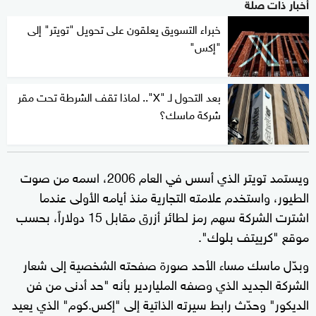
أخبار ذات صلة
خبراء التسويق يعلقون على تحويل "تويتر" إلى
"إكس"
بعد التحول لـ "X".. لماذا تقف الشرطة تحت مقر
شركة ماسك؟
ويستمد تويتر الذي أسس في العام 2006، اسمه من صوت
الطيور، واستخدم علامته التجارية منذ أيامه الأولى عندما
اشترت الشركة سهم رمز لطائر أزرق مقابل 15 دولاراً، بحسب
موقع "كرييتف بلوك".
وبدّل ماسك مساء الأحد صورة صفحته الشخصية إلى شعار
الشركة الجديد الذي وصفه الملياردير بأنه "حد أدنى من فن
الديكور" وحدّث رابط سيرته الذاتية إلى "إكس.كوم" الذي يعيد