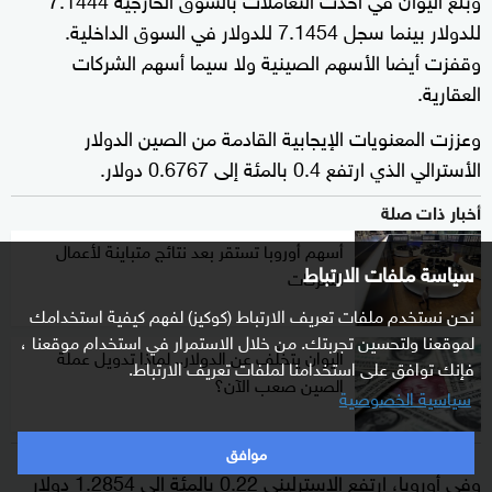
للدولار بينما سجل 7.1454 للدولار في السوق الداخلية.
وقفزت أيضا الأسهم الصينية ولا سيما أسهم الشركات
العقارية.
وعززت المعنويات الإيجابية القادمة من الصين الدولار
الأسترالي الذي ارتفع 0.4 بالمئة إلى 0.6767 دولار.
أخبار ذات صلة
أسهم أوروبا تستقر بعد نتائج متباينة لأعمال
سياسة ملفات الارتباط
الشركات
نحن نستخدم ملفات تعريف الارتباط (كوكيز) لفهم كيفية استخدامك
لموقعنا ولتحسين تجربتك. من خلال الاستمرار في استخدام موقعنا ،
اليوان يتخلَّف عن الدولار.. لماذا تدويل عملة
فإنك توافق على استخدامنا لملفات تعريف الارتباط.
الصين صعب الآن؟
سياسية الخصوصية
موافق
وفي أوروبا، ارتفع الإسترليني 0.22 بالمئة إلى 1.2854 دولار