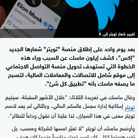
تغيير شعار تويتر إلى X
بعد يوم واحد على إطلاق منصة "تويتر" شعارها الجديد
"إكس"، كشف إيلون ماسك عن السبب وراء هذه
الخطوة التي تستهدف تحويل منصة التواصل الاجتماعي
إلى موقع شامل للاتصالات والمعاملات المالية، لتصبح
ما يصفه ماسك بأنه "تطبيق كل شئ".
وقال ماسك في تغريدة الثلاثاء: "خلال الأشهر المقبلة، سيتيح
إمكانية إدارة مجمل عالمكم المالي، وبالتالي لم يعد لاسم
تويتر
تويتر معنى في هذا السياق، لذا علينا أن نقول وداعاً للطائر".
وأوضح ماسك أن تويتر "لا تغيّر اسمها كشركة وحسب، بل
تغير هويتها ككل. كان اسم تويتر مناسباً عندما كان هدف