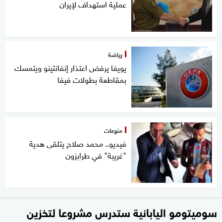
عملية استهداف لإيران
رياضة
يويفا يرفض اعتذار إنفانتينو ويتمسك
بمقاطعة بطولات فيفا
منوعات
فيديو.. محمد صلاح يتلقى هدية
"غريبة" في طرابزون
سوميتومو اليابانية ستدرس مشروعا لتخزين