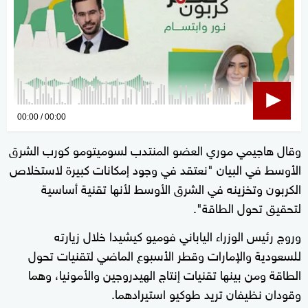
0
00:00
00:00
seconds
وقال هاجيمي موري العضو المنتدب لسوميتومو كورب الشرق
of
الأوسط في البيان "نعتقد في وجود إمكانات كبيرة لاستخلاص
0
seconds
الكربون وتخزينه في الشرق الأوسط لأنها تقنية أساسية
لتحقيق تحول الطاقة".
وروج رئيس الوزراء الياباني فوميو كيشيدا خلال زيارته
للسعودية والإمارات وقطر الأسبوع الماضي لتقنيات تحول
الطاقة ومن بينها تقنيات إنتاج الهيدروجين والأمونيا، وهما
وقودان نظيفان تريد طوكيو استيرادهما.