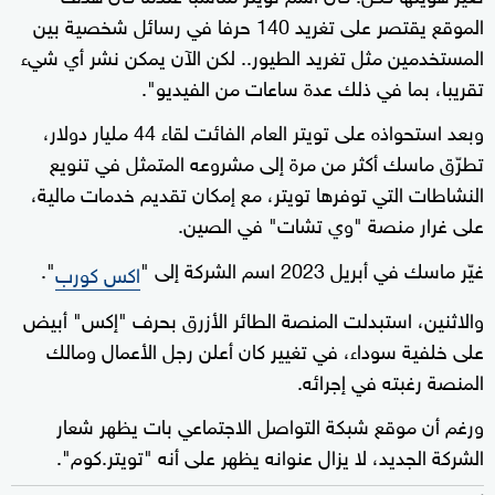
الموقع يقتصر على تغريد 140 حرفا في رسائل شخصية بين
المستخدمين مثل تغريد الطيور.. لكن الآن يمكن نشر أي شيء
تقريبا، بما في ذلك عدة ساعات من الفيديو".
وبعد استحواذه على تويتر العام الفائت لقاء 44 مليار دولار،
تطرّق ماسك أكثر من مرة إلى مشروعه المتمثل في تنويع
النشاطات التي توفرها تويتر، مع إمكان تقديم خدمات مالية،
على غرار منصة "وي تشات" في الصين.
غيّر ماسك في أبريل 2023 اسم الشركة إلى "
".
اكس كورب
والاثنين، استبدلت المنصة الطائر الأزرق بحرف "إكس" أبيض
على خلفية سوداء، في تغيير كان أعلن رجل الأعمال ومالك
المنصة رغبته في إجرائه.
ورغم أن موقع شبكة التواصل الاجتماعي بات يظهر شعار
الشركة الجديد، لا يزال عنوانه يظهر على أنه "تويتر.كوم".