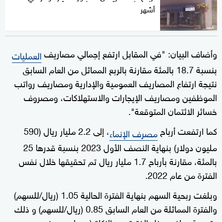
أشهر
وأضاف البيان: "في المقابل ارتفع إجمالي مصاريف
العمليات
بنسبة 18.7 بالمئة مقارنة بالربع المماثل من العام السابق
نتيجة ارتفاع المصاريف العمومية والإدارية ومصاريف رواتب
الموظفين ومصاريف الإيجارات والاستهلاكات، ومصروف
خسائر الائتمان المتوقعة".
كما ارتفعت أرباح
، إلى 2.2 مليار ريال (590
مصرف الإنماء
مليون دولار) بنهاية النصف الأول 2023 بنسبة قدرها 25
بالمئة، مقارنة بأرباح 1.7 مليار ريال تم تحقيقها خلال نفس
الفترة من عام 2022.
وبلغت ربحية السهم بنهاية الفترة الحالية 1.05 (ريال/للسهم)
والفترة المماثلة من العام السابق 0.85 (ريال/للسهم) و ذلك
بقسمة صافي دخل الفترة بعد الزكاة (معدل بعد خصم