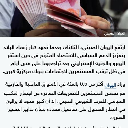
اليوان الصيني
ارتفع اليوان الصيني، الثلاثاء، بعدما تعهد كبار زعماء البلاد
بتعزيز الدعم السياسي للاقتصاد المترنح في حين استقر
اليورو والجنيه الإسترليني بعد تراجعهما على مدى أيام
في ظل ترقب المستثمرين لاجتماعات بنوك مركزية كبرى.
وزاد
أكثر من 0.5 بالمئة في الأسواق الداخلية والخارجية
اليوان
مع تحمس المستثمرين للتصريحات الصادرة عن اجتماع المكتب
السياسي للحزب الشيوعي الصيني، إلا أن كثيرا منهم لا يزالون
في انتظار الحصول على تفاصيل محددة بشأن تدابير التحفيز
المعززة.
وبلغ اليوان في أحدث التعاملات بالسوق الخارجية 7.1444