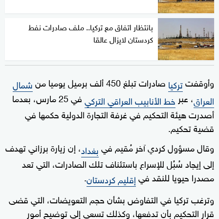
بانتظار اتفاق مع تركيا.. ملف صادرات نفط
كردستان لايزال عالقا
وأوقفت
صادرات تبلغ 450 ألف برميل يوميا من
تركيا
شمال
، عبر
في 25 مارس، بعدما
العراق
خط الأنابيب العراقي التركي
أصدرت هيئة التحكيم في غرفة التجارة الدولية حكمها في
قضية تحكيم.
وقال مسؤول كردي آخر مُقيم في
، إن زيارة برزاني تهدف
بغداد
إلى إيجاد سُبُل للإسراع باستئناف تلك الصادرات، التي تعد
مصدرا حيويا للنقد في
.
إقليم كردستان
وترغب تركيا في التفاوض بشأن حجم التعويضات، التي قضى
قرار التحكيم بأن تدفعها، وكذلك تسعى إلى توضيح أمور