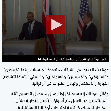
seconds
of
2
minutes,
23
seconds
لندن وواشنطن تتعهدان بمواصلة تقديم الدعم لأوكرانيا
ووقعت العديد من الشركات متعددة الجنسيات بينها "فيرجين"
و"سانوفي" و"فيليبس" و"هيونداي" و"سيتي" اتفاقا لتشجيع
التجارة والاستثمار وتبادل الخبرات في أوكرانيا.
وقال سوناك إنه سيطلق إطار عمل منفصل لتحسين ثقة
المستثمرين عبر العمل مع أسواق التأمين التجارية بشأن
المخاطر للمساعدة لتلبية احتياجات أوكرانيا المستقبلية.