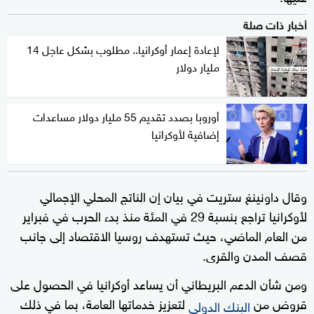
أخبار ذات صلة
لإعادة إعمار أوكرانيا.. مطلوب بشكل عاجل 14
مليار دولار
أوروبا بصدد تقديم 55 مليار دولار مساعدات
إضافية لأوكرانيا
وقال داونينغ ستريت في بيان إن الناتج المحلي الإجمالي
لأوكرانيا تراجع بنسبة 29 في المئة منذ بدء الحرب في فبراير
من العام الماضي، حيث تستهدف روسيا الاقتصاد إلى جانب
قصف المدن والقرى.
ومن شأن الدعم البريطاني أن يساعد أوكرانيا في الحصول على
قروض من
لتعزيز خدماتها العامة، بما في ذلك
البنك الدولي