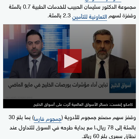
مجموعة الدكتور سليمان الحبيب للخدمات الطبية 0.7 بالمئة
وقفزة لسهم
2.3 بالمئة.
التعاونية للتأمين
0
seconds
of
3
minutes,
50
seconds
كامكو إنفست: خسائر الأسواق العالمية أثرت على أسواق الخليج
وقفز سهم مصنع جمجوم للأدوية (
) بما بلغ 30
جمجوم فارما
بالمئة إلى 78 ريال،ا مع بداية طرحه في السوق للتداول عند
نطاق سعري بلغ 60 ريالا.