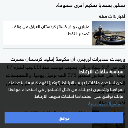
تتعلق بقضايا تحكيم أخرى مفتوحة.
أخبار ذات صلة
ملياري دولار خسائر كردستان العراق من وقف
تصدير النفط
ووجدت تقديرات لرويترز، أن حكومة إقليم كردستان خسرت
أكثر من 2.2 مليار دولار، بسبب توقف خط الأنابيب لفترة 87
سياسة ملفات الارتباط
يوما، على أساس تصدير 375 ألف برميل يوميا، والتخفيضات
نحن نستخدم ملفات تعريف الارتباط (كوكيز) لفهم كيفية استخدامك
التاريخية في الأسعار من جانب حكومة كردستان العراق مقابل
لموقعنا ولتحسين تجربتك. من خلال الاستمرار في استخدام موقعنا ،
أسعار خام برنت.
فإنك توافق على استخدامنا لملفات تعريف الارتباط.
أخبار ذات صلة
سياسية الخصوصية
مباحثات بين تركيا والعراق لاستئناف تصدير نفط
موافق
كردستان