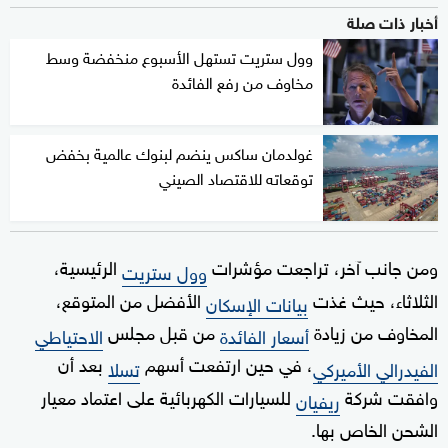
أخبار ذات صلة
وول ستريت تستهل الأسبوع منخفضة وسط
مخاوف من رفع الفائدة
غولدمان ساكس ينضم لبنوك عالمية بخفض
توقعاته للاقتصاد الصيني
ومن جانب آخر، تراجعت مؤشرات
الرئيسية،
وول ستريت
الثلاثاء، حيث غذت
الأفضل من المتوقع،
بيانات الإسكان
المخاوف من زيادة
من قبل مجلس
أسعار الفائدة
الاحتياطي
، في حين ارتفعت أسهم
بعد أن
الفيدرالي الأميركي
تسلا
وافقت شركة
للسيارات الكهربائية على اعتماد معيار
ريفيان
الشحن الخاص بها.