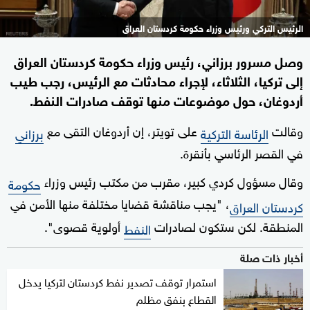
الرئيس التركي ورئيس وزراء حكومة كردستان العراق
وصل مسرور برزاني، رئيس وزراء حكومة كردستان العراق
إلى تركيا، الثلاثاء، لإجراء محادثات مع الرئيس، رجب طيب
أردوغان، حول موضوعات منها توقف صادرات النفط.
وقالت
على تويتر، إن أردوغان التقى مع
الرئاسة التركية
برزاني
في القصر الرئاسي بأنقرة.
وقال مسؤول كردي كبير، مقرب من مكتب رئيس وزراء
حكومة
، "يجب مناقشة قضايا مختلفة منها الأمن في
كردستان العراق
المنطقة. لكن ستكون لصادرات
أولوية قصوى".
النفط
أخبار ذات صلة
استمرار توقف تصدير نفط كردستان لتركيا يدخل
القطاع بنفق مظلم