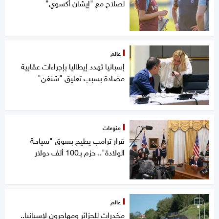
لصلاح مع "إيشان أكسوي"
عالم
إسبانيا تهدد إيطاليا بإجراءات عقابية
مضادة بسبب تعليق "شنغن"
منوعات
قرار ترامب يطيح بسوق "سياحة
الولادة".. حزم بـ100 ألف دولار
عالم
مخدرات للجزائر ومهاجرون لإسبانيا..