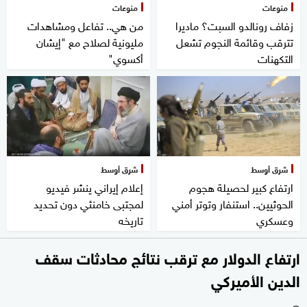
منوعات
منوعات
زفاف رونالدو السبت؟ ماديرا
من هي.. تفاعل ومشاهدات
تترقب وقائمة النجوم تشعل
مليونية لصلاح مع "إيشان
التكهنات
أكسوي"
شرق أوسط
شرق أوسط
ارتفاع كبير لحصيلة هجوم
إعلام إيراني ينشر فيديو
الحوثيين.. استنفار وتوتر أمني
لمجتبى خامنئي دون تحديد
وعسكري
تاريخه
ارتفاع الدولار مع ترقب نتائج محادثات سقف
الدين الأميركي