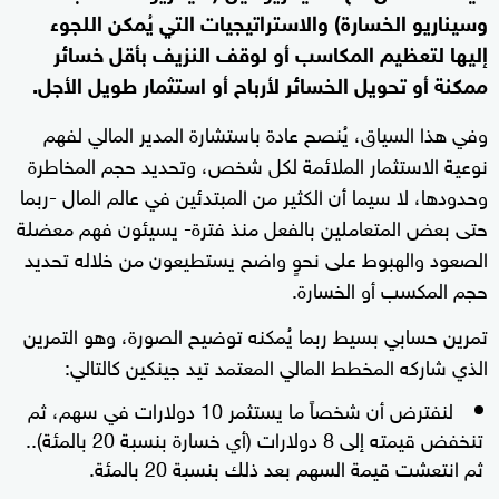
وسيناريو الخسارة) والاستراتيجيات التي يُمكن اللجوء
إليها لتعظيم المكاسب أو لوقف النزيف بأقل خسائر
ممكنة أو تحويل الخسائر لأرباح أو استثمار طويل الأجل.
وفي هذا السياق، يُنصح عادة باستشارة المدير المالي لفهم
نوعية الاستثمار الملائمة لكل شخص، وتحديد حجم المخاطرة
وحدودها، لا سيما أن الكثير من المبتدئين في عالم المال -ربما
حتى بعض المتعاملين بالفعل منذ فترة- يسيئون فهم معضلة
الصعود والهبوط على نحوٍ واضح يستطيعون من خلاله تحديد
حجم المكسب أو الخسارة.
تمرين حسابي بسيط ربما يُمكنه توضيح الصورة، وهو التمرين
الذي شاركه المخطط المالي المعتمد تيد جينكين كالتالي:
لنفترض أن شخصاً ما يستثمر 10 دولارات في سهم، ثم
تنخفض قيمته إلى 8 دولارات (أي خسارة بنسبة 20 بالمئة)..
ثم انتعشت قيمة السهم بعد ذلك بنسبة 20 بالمئة.