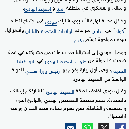
والمالي والعسكري في منطقة
و
.
آسيا
المحيط الهادئ
وخلال عطلة نهاية الأسبوع، شارك
في اجتماع لتحالف
مودي
"
" في
مع قادة
و
وأستراليا،
كواد
اليابان
الولايات المتحدة
اليابان
بهدف مواجهة توسّع
.
بكين
ووصل مودي إلى أستراليا بعد ساعات من مشاركته في قمة
ضمت 14 دولة من
في
جنوب المحيط الهادئ
بابوا غينيا
، وهي أول زيارة يقوم بها
للدولة
الجديدة
رئيس وزراء هندي
الواقعة في المحيط الهادئ.
وقال مودي لقادة منطقة
"نشارككم إيمانكم
المحيط الهادئ
بالتعددية. ندعم منطقة المحيطين الهندي والهادئ الحرة
والمنفتحة والشاملة. نحن نحترم سيادة جميع البلدان ووحدة
أراضيها".