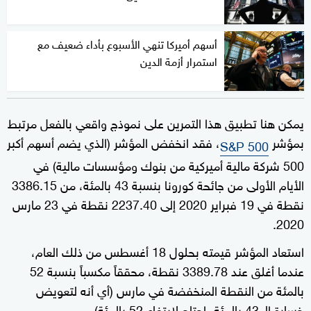
أسهم أميركا تنهي الأسبوع بأداء ضعيف مع
استمرار أزمة الدين
يمكن هنا تطبيق هذا التمرين على نموذج واقعي بالفعل مرتبط
بمؤشر
، فقد انخفض المؤشر (الذي يضم أسهم أكبر
S&P 500
500 شركة مالية أميركية من بنوك ومؤسسات مالية) في
الأيام الأولى من جائحة كورونا بنسبة 43 بالمئة، من 3386.15
نقطة في 19 فبراير 2020 إلى 2237.40 نقطة في 23 مارس
2020.
استعاد المؤشر قيمته بحلول 18 أغسطس من ذلك العام،
عندما أغلق عند 3389.78 نقطة، محققاً مكسباً بنسبة 52
بالمئة من النقطة المنخفضة في مارس (أي أنه لتعويض
خسارة الـ 43 بالمئة، احتاج لارتفاع 52 بالمئة).