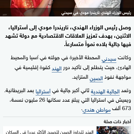
رئيس الوزراء الهندي ناريندرا مودي في سيدني
وصل رئيس الوزراء الهندي، ناريندرا مودي إلى أستراليا،
الاثنين، بهدف تعزيز العلاقات الاقتصادية مع دولة تشهد
فيها جالية بلاده نمواً متسارعاً.
وكانت
المحطة الأخيرة في جولته في آسيا والمحيط
سيدني
الهادئ، حيث يتطلع إلى تأكيد دور
كقوة إقليمية في
الهند
مواجهة نفوذ
المتزايد.
الصين
وتعد
ثاني أكبر جالية في
بعد البريطانية.
الجالية الهندية
أستراليا
ويعيش في استراليا التي يبلغ عدد سكانها 26 مليون نسمة،
673 ألف
.
مواطن هندي
أخبار ذات صلة
الهند تتجاوز الصين لتصبح الأكثر عددا في السكان