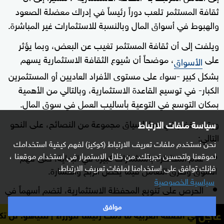
ثقافة المستثمر تلعب دوراً رئيساً في إدراك معضلة الصعود
والهبوط في أسواق المال وبالنسبة للاستثمارات غير المباشرة.
ويلفت إلى أن ثقافة المستثمر تغيب عن البعض، وبما يؤثر
على
، موضحاً أن شيوع الثقافة الاستثمارية يسهم
الأسواق
بشكل كبير -سواء على مستوى الأفراد العاديين أو المستثمرين
الكبار- في توسيع القاعدة الاستثمارية، وبالتالي من الأهمية
بمكان التوسع في التوعية بأساليب العمل في سوق المال.
ويقدم خضر في هذا السياق مجموعة من النصائح، على النحو
سياسة ملفات الارتباط
التالي:
نحن نستخدم ملفات تعريف الارتباط (كوكيز) لفهم كيفية استخدامك
لموقعنا ولتحسين تجربتك. من خلال الاستمرار في استخدام موقعنا ،
عدم المخاطرة باستثمارات كبيرة في البداية، حتى فهم
فإنك توافق على استخدامنا لملفات تعريف الارتباط.
السوق وطرق التعامل فيما يخص الربح والخسارة.
سياسية الخصوصية
الحرص على تنويع المحفظة الاستثمارية، لتضم أسهماً في
قطاعات مختلفة، دون أن يتم تركيز الاستثمارات كلها في
موافق
عاجل
 الغربية ما دمت رئيسا للوزراء
نتنياهو: لن تكون هناك دولة
قطاع واحد (لا تضع البيض في سلة واحدة).