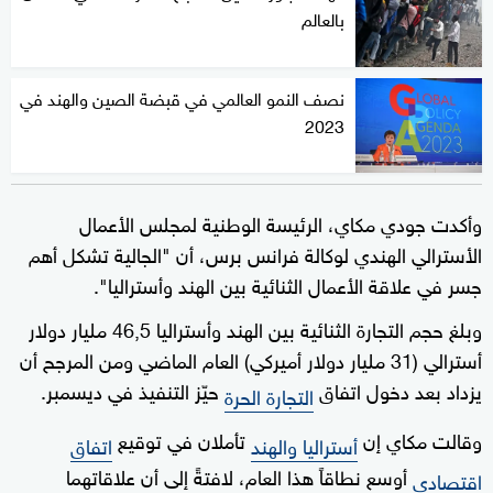
بالعالم
نصف النمو العالمي في قبضة الصين والهند في
2023
وأكدت جودي مكاي، الرئيسة الوطنية لمجلس الأعمال
الأسترالي الهندي لوكالة فرانس برس، أن "الجالية تشكل أهم
جسر في علاقة الأعمال الثنائية بين الهند وأستراليا".
وبلغ حجم التجارة الثنائية بين الهند وأستراليا 46,5 مليار دولار
أسترالي (31 مليار دولار أميركي) العام الماضي ومن المرجح أن
يزداد بعد دخول اتفاق
حيّز التنفيذ في ديسمبر.
التجارة الحرة
وقالت مكاي إن
تأملان في توقيع
أستراليا والهند
اتفاق
أوسع نطاقاً هذا العام، لافتةً إلى أن علاقاتهما
اقتصادي