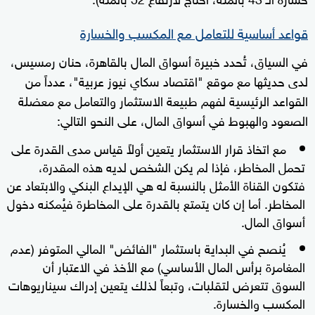
قواعد أساسية للتعامل مع المكسب والخسارة
في السياق، تُحدد خبيرة أسواق المال بالقاهرة، حنان رمسيس،
لدى حديثها مع موقع "اقتصاد سكاي نيوز عربية"، عدداً من
القواعد الرئيسية لفهم طبيعة الاستثمار والتعامل مع معضلة
الصعود والهبوط في أسواق المال، على النحو التالي:
مع اتخاذ قرار الاستثمار يتعين أولاً قياس مدى القدرة على
تحمل المخاطر، فإذا لم يكن الشخص لديه هذه المقدرة،
فتكون القناة الأمثل بالنسبة له هي الإيداع البنكي والابتعاد عن
المخاطر. أما إن كان يتمتع بالقدرة على المخاطرة فيُمكنه دخول
أسواق المال.
يُنصح في البداية باستثمار "الفائض" المالي المتوفر (عدم
المغامرة برأس المال الأساسي) مع الأخذ في الاعتبار أن
السوق تتعرض لتقلبات، وتبعاً لذلك يتعين إدراك سيناريوهات
المكسب والخسارة.