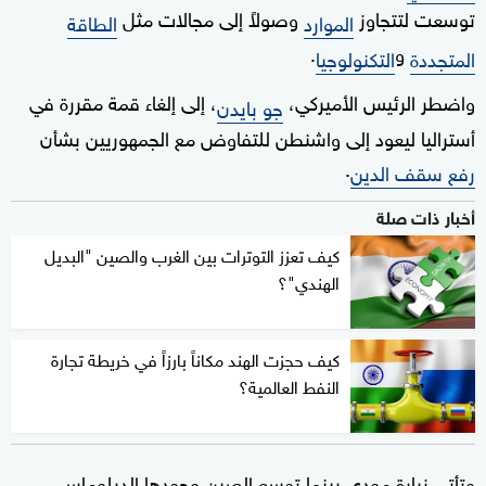
توسعت لتتجاوز
وصولاً إلى مجالات مثل
الموارد
الطاقة
و
.
المتجددة
التكنولوجيا
واضطر الرئيس الأميركي،
، إلى إلغاء قمة مقررة في
جو بايدن
أستراليا ليعود إلى واشنطن للتفاوض مع الجمهوريين بشأن
.
رفع سقف الدين
أخبار ذات صلة
كيف تعزز التوترات بين الغرب والصين "البديل
الهندي"؟
كيف حجزت الهند مكاناً بارزاً في خريطة تجارة
النفط العالمية؟
وتأتي زيارة مودي بينما توسع الصين وجودها الدبلوماسي