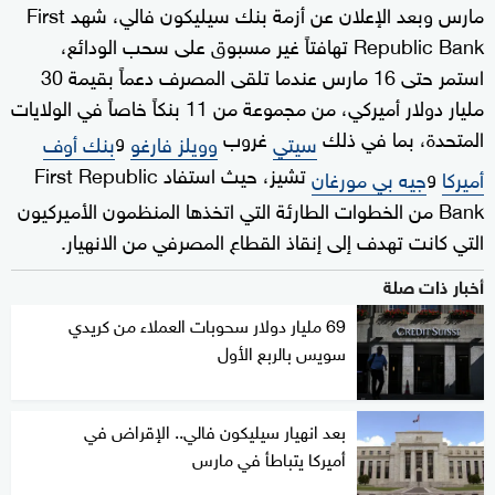
مارس وبعد الإعلان عن أزمة بنك سيليكون فالي، شهد First
Republic Bank تهافتاً غير مسبوق على سحب الودائع،
استمر حتى 16 مارس عندما تلقى المصرف دعماً بقيمة 30
مليار دولار أميركي، من مجموعة من 11 بنكاً خاصاً في الولايات
المتحدة، بما في ذلك
غروب
و
سيتي
وويلز فارغو
بنك أوف
و
تشيز، حيث استفاد First Republic
أميركا
جيه بي مورغان
Bank من الخطوات الطارئة التي اتخذها المنظمون الأميركيون
التي كانت تهدف إلى إنقاذ القطاع المصرفي من الانهيار.
أخبار ذات صلة
69 مليار دولار سحوبات العملاء من كريدي
سويس بالربع الأول
بعد انهيار سيليكون فالي.. الإقراض في
أميركا يتباطأ في مارس