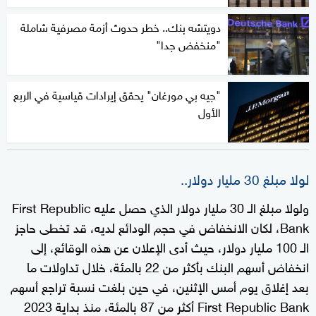
دويتشه بنك.. خطر حدوث أزمة مصرفية شاملة
"منخفض جدا"
"جيه بي مورغان" يحقق إيرادات قياسية في الربع
الأول
لولا مبلغ 30 مليار دولار..
ولولا مبلغ الـ 30 مليار دولار الذي حصل عليه First Republic
Bank، لكان الانخفاض في حجم الودائع لديه، قد تخطى حاجز
الـ 100 مليار دولار، حيث أدى الإعلان عن هذه الوقائع، إلى
انخفاض أسهم البنك بأكثر من 22 بالمئة، خلال تداولات ما
بعد إغلاق يوم أمس الإثنين، في حين بلغت نسبة تراجع أسهم
First Republic Bank أكثر من 87 بالمئة، منذ بداية 2023