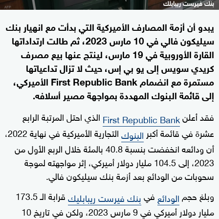
بنك فيرست ريبابلك
يبدو أن أزمة المصارف الأميركية التي بدأت مع انهيار بنك
سيليكون فالي في 10 مارس 2023، ثم طالت ارتداداتها
القارة الأوروبية في 19 مارس، لينتج عنها بيع مصرف
كريدي سويس إلى يو بي إس، حيث لا تزال تداعياتها
مستمرة مع انضمام First Republic Bank الأميركي،
إلى قائمة البنوك المهددة بمواجهة مصير أسلافه.
فقد أعلن
الذي احتل المرتبة الرابع
First Republic Bank
عشرة في قائمة أكبر
التجارية الأميركية في نهاية 2022،
البنوك
أن ودائعه انخفضت بنسبة 40.8 بالمئة خلال الربع الأول من
2023، إلى 104.5 مليار دولار أميركي، إثر مواجهته لموجة
سحوبات من الودائع بعد أزمة بنك سيليكون فالي.
وبلغ حجم
في
قرابة الـ 173.5
الودائع
بنك فيرست ريبابليك
مليار دولار أميركي في 9 مارس 2023، ولكن في تاريخ 10