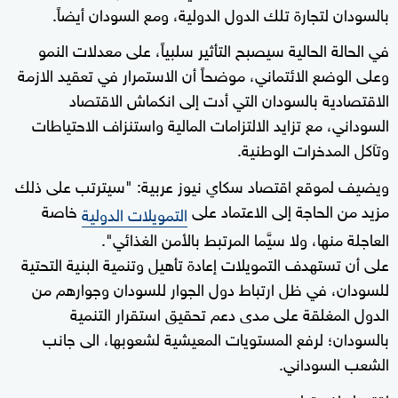
بالسودان لتجارة تلك الدول الدولية، ومع السودان أيضاً.
في الحالة الحالية سيصبح التأثير سلبياً، على معدلات النمو
وعلى الوضع الائتماني، موضحاً أن الاستمرار في تعقيد الازمة
الاقتصادية بالسودان التي أدت إلى انكماش الاقتصاد
السوداني، مع تزايد الالتزامات المالية واستنزاف الاحتياطات
وتآكل المدخرات الوطنية.
ويضيف لموقع اقتصاد سكاي نيوز عربية: "سيترتب على ذلك
مزيد من الحاجة إلى الاعتماد على
خاصة
التمويلات الدولية
العاجلة منها، ولا سيَّما المرتبط بالأمن الغذائي".
على أن تستهدف التمويلات إعادة تأهيل وتنمية البنية التحتية
للسودان، في ظل ارتباط دول الجوار للسودان وجوارهم من
الدول المغلقة على مدى دعم تحقيق استقرار التنمية
بالسودان؛ لرفع المستويات المعيشية لشعوبها، الى جانب
الشعب السوداني.