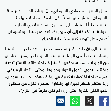
اقتصاد إفريقيا
يقول الخبير الاقتصادي السوداني، إنّ ارتباط الدول الإفريقية
بالسودان سيؤثر عليها سلباً الآن خاصة المغلقة منها مثل
إثيوبيا، نظراً للاعتماد على الموانئ السودانية في التجارة
الدولية، بالاضافة إلى أن مرور بضائعها عبر ميناء بورتسودان،
أصبح محل تهديد كبير منذ بداية الصراع.
ويشير إلى أنّ ذلك الأمر سيضعف قدرات هذه الدول - إثيوبيا
وتشاد- تحديداً على الوفاء بالتزامتها الخارجية، وتوفير احتياجاتها
من الواردات، مما سيدفعها لاستنزاف احتياطاتها الاستراتيجية.
ويختتم البدوي: "دول الجوار وجوارها، وحتى الاتحاد الإفريقي،
لهم مصلحة اقتصادية كبيرة في إيقاف هذه الحرب بالسودان،
وإلا ستقع خسائر كبيرة لها وللقارة السمراء ككل، من منظور
النمو الكلي للقارة، حتى وإن لم تكن طرفاً في النزاع".