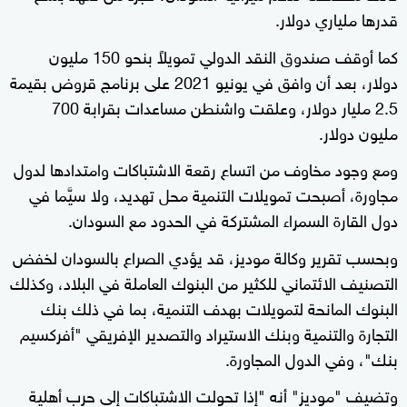
قدرها ملياري دولار.
كما أوقف صندوق النقد الدولي تمويلاً بنحو 150 مليون
دولار، بعد أن وافق في يونيو 2021 على برنامج قروض بقيمة
2.5 مليار دولار، وعلقت واشنطن مساعدات بقرابة 700
مليون دولار.
ومع وجود مخاوف من اتساع رقعة الاشتباكات وامتدادها لدول
مجاورة، أصبحت تمويلات التنمية محل تهديد، ولا سيَّما في
دول القارة السمراء المشتركة في الحدود مع السودان.
وبحسب تقرير وكالة موديز، قد يؤدي الصراع بالسودان لخفض
التصنيف الائتماني للكثير من البنوك العاملة في البلاد، وكذلك
البنوك المانحة لتمويلات بهدف التنمية، بما في ذلك بنك
التجارة والتنمية وبنك الاستيراد والتصدير الإفريقي "أفركسيم
بنك"، وفي الدول المجاورة.
وتضيف "موديز" أنه "إذا تحولت الاشتباكات إلى حرب أهلية