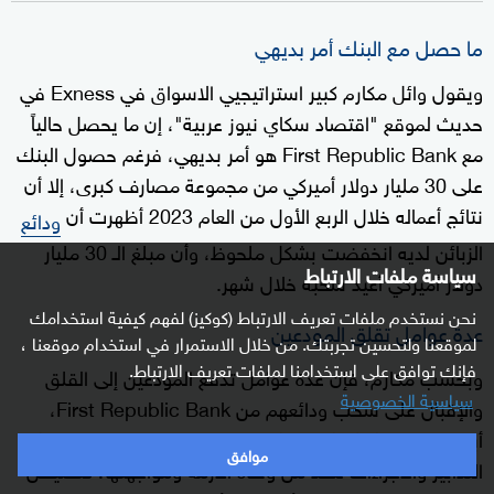
ما حصل مع البنك أمر بديهي
ويقول وائل مكارم كبير استراتيجيي الاسواق في Exness في
حديث لموقع "اقتصاد سكاي نيوز عربية"، إن ما يحصل حالياً
مع First Republic Bank هو أمر بديهي، فرغم حصول البنك
على 30 مليار دولار أميركي من مجموعة مصارف كبرى، إلا أن
نتائج أعماله خلال الربع الأول من العام 2023 أظهرت أن
ودائع
الزبائن لديه انخفضت بشكل ملحوظ، وأن مبلغ الـ 30 مليار
سياسة ملفات الارتباط
دولار أميركي أعيد سحبه خلال شهر.
نحن نستخدم ملفات تعريف الارتباط (كوكيز) لفهم كيفية استخدامك
عدة عوامل تقلق المودعين
لموقعنا ولتحسين تجربتك. من خلال الاستمرار في استخدام موقعنا ،
فإنك توافق على استخدامنا لملفات تعريف الارتباط.
وبحسب مكارم، فإن عدة عوامل تدفع المودعين إلى القلق
سياسية الخصوصية
والإقبال على سحب ودائعهم من First Republic Bank،
أبرزها خسارة البنك لـ 41 بالمئة من ودائعه، فرغم قيامه بكل
موافق
التدابير والاجراءات للحد من وطأة الأزمة ومواجهتها، كتقليص