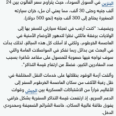
في السوق السوداء، حيث يتراوح سعر الغالون بين 24
البنزين
ألف جنيه وحتى 30 ألف، مما يعني أن ملء خزان سيارته
الصغيرة يحتاج إلى 300 ألف جنيه (نحو 500 دولار).
ويضيف: "كنت أرغب في تعبئة سيارتي للسفر بها إلى
الولايات برفقة عائلتي نظرا لتدهور الأوضاع الأمنية في
العاصمة الخرطوم، ولكني لا أملك كل هذه المبالغ، لذلك بدأت
في البحث عن بدائل ربما نفكر في المواصلات العامة والتي
سوف نواجه فيها صعوبة للحصول على مقاعد شاغرة بسبب
عدد المغادرين الكبير، فضلاً عن ارتفاع قيمة التذاكر".
وألقت أزمة الوقود بظلالها على خدمات النقل المختلفة في
ظل رغبة الآلاف من سكان العاصمة الخرطوم السفر إلى
الأقاليم فراراً من الاشتباكات العسكرية بين
وقوات
الجيش
الدعم السريع، إذ ارتفعت قيمة التذاكر السفرية بشكل خرافي
يفوق طاقة غالبية السكان، خاصة الشرائح الضعيفة ومحدودي
الدخل.