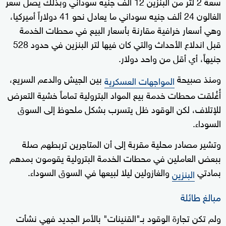
سعة 2 لتر من البنزين 12 ألف جنيه سوداني وبذلك يصل سعر
الغالون 24 ألف جنيه سوداني ما يعادل نحو 41 دولاراً أميركيا،
وهي أسعار خرافية مقارنة بأسعار البيع في محطات الخدمة
قبل اندلاع الأحداث والتي كان فيها لتر البنزين في حدود 528
جنيهاً، أي أقل من واحد دولار.
ومنذ صبيحة
بين الجيش والدعم السريع،
المواجهات العسكرية
أُغُلقت محطات خدمة بيع المواد البترولية تماماً خشية التعرض
للإتلاف، لكن الوقود ظل يتسرب بشكل ملحوظ إلى السوق
السوداء.
وتشير مصادر محلية مقربة إلى أن المتاجرين تربطهم صلة
ببعض العاملين في محطات الخدمة البترولية يقومون بمدهم
بمادتي
والغازولين ليلا لبيعها في السوق السوداء.
البنزين
مبالغ طائلة
ولم تكن تجارة الوقود بـ"القنينات" بالأمر الجديد فهي نشأت