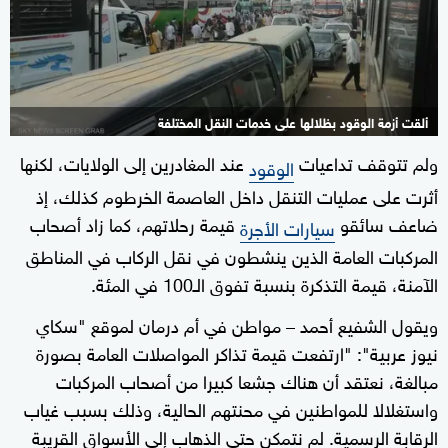
ألقت أزمة الوقود بظلالها على خدمات النقل المختلفة
ولم تتوقف تداعيات
عند المغادرين إلى الولايات، لكنها
الوقود
أثرت على عمليات التنقل داخل العاصمة الخرطوم كذلك، إذ
ضاعف سائقو
قيمة رحلاتهم، كما زاد أصحاب
سيارات الأجرة
المركبات العامة الذين ينشطون في نقل الركاب في المناطق
الآمنة، قيمة التذكرة بنسبة تفوق الـ100 في المئة.
ويقول الشفيع أحمد – مواطن في أم درمان لموقع "سكاي
نيوز عربية": "ارتفعت قيمة تذاكر المواصلات العامة بصورة
مبالغة، نعتقد أن هناك جشعا كبيرا من أصحاب المركبات
واستغلالا للمواطنين في محنتهم الحالية، وذلك بسبب غياب
الرقابة الرسمية. لم نتمكن حتى الذهاب إلى الأسواق القريبة