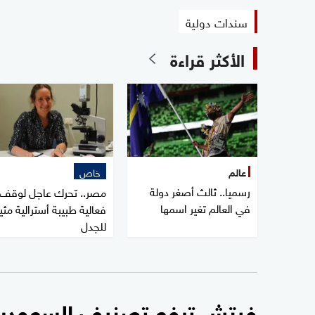
سندات دولية
الأكثر قراءة
عالم
خاص
رسميا.. ثالث أصغر دولة
مصر.. تحرك عاجل لوقف
في العالم تغير اسمها
فعالية طبيبة أسترالية مثي
للجدل
فيتش ترفع تصنيف السعودية إلى "A +" مع نظ