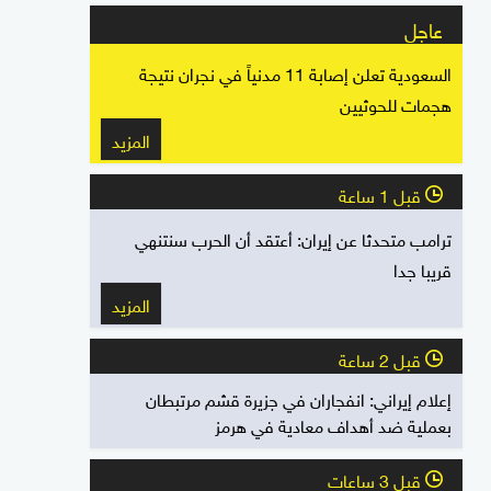
عاجل
السعودية تعلن إصابة 11 مدنياً في نجران نتيجة
هجمات للحوثيين
المزيد
قبل 1 ساعة
l
ترامب متحدثا عن إيران: أعتقد أن الحرب سنتنهي
قريبا جدا
المزيد
قبل 2 ساعة
l
إعلام إيراني: انفجاران في جزيرة قشم مرتبطان
بعملية ضد أهداف معادية في هرمز
قبل 3 ساعات
l