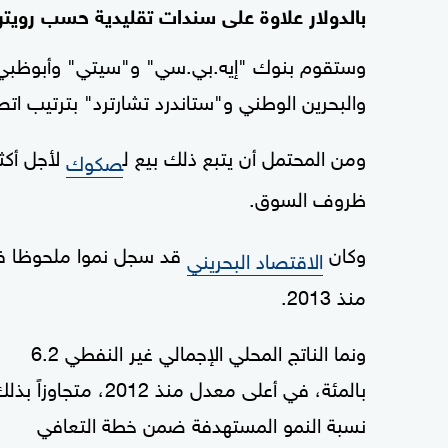
بالدولار علاوة على سندات تقليدية حسب رويترز
وستقوم بنوك "إيه.بي.سي" و"سيتي" وأبوظبي
والبحرين الوطني و"ستاندرد تشارترد" بترتيب اتص
ومن المحتمل أن يتبع ذلك بيع ل
لأجل أكث
صكوك
ظروف السوق.
وكان
الاقتصاد البحريني
منذ 2013.
ونما الناتج المحلي الإجمالي غير النفطي 6.2
بالمئة، في أعلى معدل منذ 2012، متجاوزاً ب
نسبة النمو المستهدفة ضمن خطة التعافي