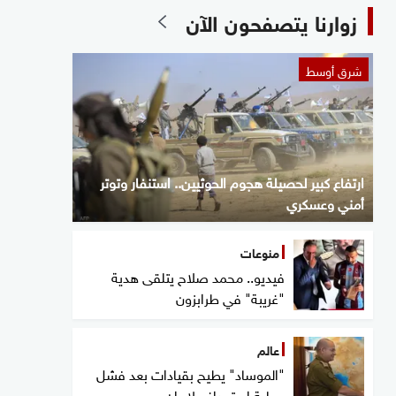
زوارنا يتصفحون الآن
شرق أوسط
ارتفاع كبير لحصيلة هجوم الحوثيين.. استنفار وتوتر
أمني وعسكري
منوعات
فيديو.. محمد صلاح يتلقى هدية
"غريبة" في طرابزون
عالم
"الموساد" يطيح بقيادات بعد فشل
عملية استهداف لإيران