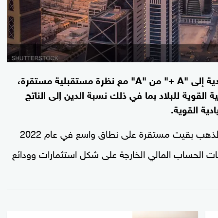
رفعت وكالة فيتش التصنيف الائتماني للسعودية إلى "A +" من "A" مع نظرة مستقبلية مستقرة،
ة القوية للبلاد بما في ذلك نسبة الدين إلى الناتج
دية القوية.
إن الاحتياطيات الأجنبية باستثناء الذهب بقيت مستقرة على نطاق واسع في عام 2022
دفقات الحساب المالي الخارجة على شكل استثمارات وودائع