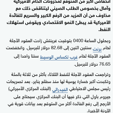
انخفاض أكبر من المتوقع لمخزونات الخام الأميركية
وآمال بخصوص الطلب الصيني ليتناقض ذلك مع
مخاوف من أن المزيد من الرفع الكبير والسريع للفائدة
الأميركية قد يبطئ النمو الاقتصادي ويقوض استهلاك
النفط.
وبحلول الساعة 0400 بتوقيت غرينتش زادت العقود الآجلة
لخام
سنتين اثنين إلى 82.68 دولار للبرميل. وانخفضت
برنت
العقود الآجلة لخام
سنتا واحدا إلى
غرب تكساس الوسيط
76.65 دولار للبرميل.
وتراجعت العقود الآجلة للنفط الثلاثاء بأكثر من ثلاثة بالمئة
وتكبدت أكبر خسارة يومية لها منذ مطلع يناير، بعد تصريحات
رئيس مجلس الاحتياطي
(البنك المركزي الأميركي)
الفيدرالي
جيروم باول التي ذكر فيها أن البنك المركزي سيحتاج على
الأرجح إلى رفع الفائدة أكثر من المتوقع بعد بيانات قوية في
الآونة الأخيرة.