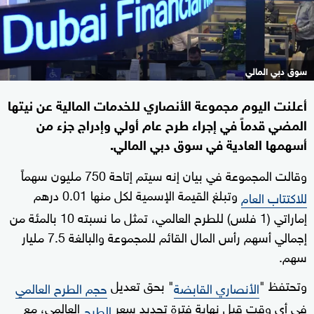
سوق دبي المالي
أعلنت اليوم مجموعة الأنصاري للخدمات المالية عن نيتها
المضي قدماً في إجراء طرح عام أولي وإدراج جزء من
أسهمها العادية في سوق دبي المالي.
وقالت المجموعة في بيان إنه سيتم إتاحة 750 مليون سهماً
وتبلغ القيمة الإسمية لكل منها 0.01 درهم
للاكتتاب العام
إماراتي (1 فلس) للطرح العالمي، تمثل ما نسبته 10 بالمئة من
إجمالي أسهم رأس المال القائم للمجموعة والبالغة 7.5 مليار
سهم.
وتحتفظ "
" بحق تعديل
الأنصاري القابضة
حجم الطرح العالمي
في أي وقت قبل نهاية فترة تحديد سعر
العالمي، مع
الطرح