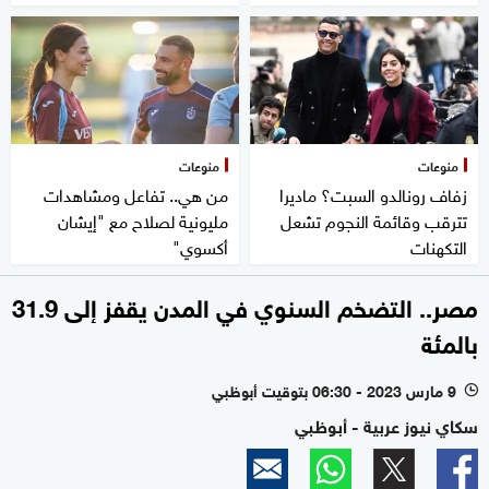
منوعات
منوعات
زفاف رونالدو السبت؟ ماديرا
من هي.. تفاعل ومشاهدات
تترقب وقائمة النجوم تشعل
مليونية لصلاح مع "إيشان
التكهنات
أكسوي"
مصر.. التضخم السنوي في المدن يقفز إلى 31.9
بالمئة
9 مارس 2023 - 06:30 بتوقيت أبوظبي
l
سكاي نيوز عربية - أبوظبي