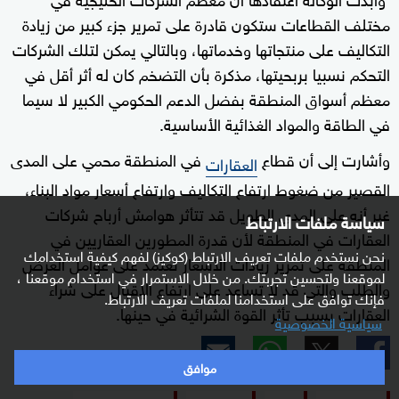
مختلف القطاعات ستكون قادرة على تمرير جزء كبير من زيادة
0
seconds
التكاليف على منتجاتها وخدماتها، وبالتالي يمكن لتلك الشركات
التحكم نسبيا بربحيتها، مذكرة بأن التضخم كان له أثر أقل في
معظم أسواق المنطقة بفضل الدعم الحكومي الكبير لا سيما
في الطاقة والمواد الغذائية الأساسية.
وأشارت إلى أن قطاع
في المنطقة محمي على المدى
العقارات
القصير من ضغوط ارتفاع التكاليف وارتفاع أسعار مواد البناء،
غير أنه على المدى الطويل قد تتأثر هوامش أرباح شركات
سياسة ملفات الارتباط
العقارات في المنطقة لأن قدرة المطورين العقاريين في
نحن نستخدم ملفات تعريف الارتباط (كوكيز) لفهم كيفية استخدامك
المنطقة على تمرير زيادات الأسعار تعتمد على عوامل العرض
لموقعنا ولتحسين تجربتك. من خلال الاستمرار في استخدام موقعنا ،
والطلب والتي قد لا تساعد على ارتفاع الإقبال على شراء
فإنك توافق على استخدامنا لملفات تعريف الارتباط.
العقارات بسبب تأثر القوة الشرائية في حينها.
سياسية الخصوصية
موافق