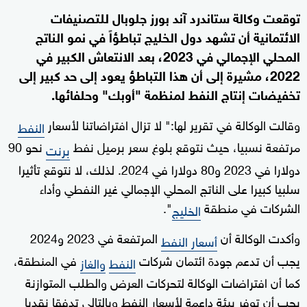
توقعت وكالة ستاندرد آند بورز جلوبال للتصنيفات
الائتمانية أن تشهد دول الخليج تباطؤاً في نمو الناتج
المحلي الإجمالي في 2023، بعد الانتعاش الكبير في
2022، مشيرة إلى أن هذا التباطؤ يعود إلى حد كبير إلى
تخفيضات إنتاج النفط لمنظمة "أوبك" وحلفائها.
وقالت الوكالة في تقرير لها:" لا تزال افتراضاتنا لأسعار
النفط
مرتفعة نسبيا، حيث نتوقع بلوغ سعر برميل نفط
نحو 90
برنت
دولارا في 2023 و80 دولارا في 2024. لذلك، لا نتوقع تأثيرا
سلبيا كبيرا على الناتج المحلي الإجمالي غير النفطي وأداء
الشركات في منطقة
".
الخليج
وأكدت الوكالة أن
المرتفعة في 2023 و2024
أسعار النفط
يجب أن تدعم جودة ائتمان شركات
في المنطقة،
النفط
والغاز
كما أن افتراضات الوكالة لتحركات العرض والطلب المتوازنة
يجب أن توفر بيئة داعمة لأسعار النفط وبالتالي تدفقا نقديا