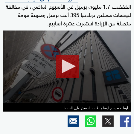
انخفضت 1.7 مليون برميل في الأسبوع الماضي، في مخالفة
لتوقعات محللين بزيادتها 395 ألف برميل ومنهية موجة
متصلة من الزيادة استمرت عشرة أسابيع.
0
seconds
of
51
seconds
أوبك تتوقع ارتفاع طلب الصين على النفط