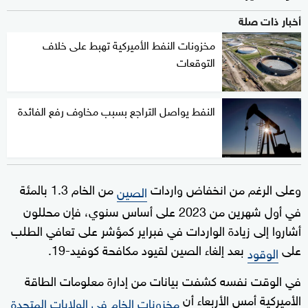
أخبار ذات صلة
مخزونات النفط الأميركية تهبط على خلاف
التوقعات
النفط يواصل التراجع بسبب مخاوف رفع الفائدة
وعلى الرغم من انخفاض واردات
من الخام 1.3 بالمئة
الصين
في أول شهرين من 2023 على أساس سنوي، فإن محللون
أشاروا إلى زيادة الواردات في فبراير كمؤشر على تعافي الطلب
على
بعد إلغاء الصين لقيود مكافحة كوفيد-19.
الوقود
في الوقت نفسه كشفت بيانات من إدارة معلومات الطاقة
الأميركية أمس الأربعاء أن
مخزونات الخام في الولايات المتحدة