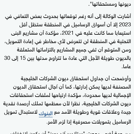
ديونها ومستحقاتها".
أشارت الوكالة إلى أنه رغم توقعاتها بحدوث بعض التعافي في
2023 إلا أن أسواق الرساميل في المنطقة ستظل أقل
استيعابا مما كانت عليه في 2021، مؤكدة أن مشاريع البنى
التحتية في المنطقة لن تتعرض لأي مخاطر في إعادة التمويل،
ومن المتوقع أن تفي جميع المشاريع بالتزاماتها المتعلقة
بالديون طويلة الأجل التي عادة ما تتراوح مدتها بين 15 إلى 30
عاما.
وأوضحت أن جداول استحقاق ديون الشركات الخليجية
المصنفة لديها يمكن إدارتها، كما أن آجال استحقاق الديون
الإجمالية لديها محدودة، مؤكدة ارتياحها لملفات استحقاقات
ديون الشركات الخليجية، نظرا لأن معظمها تملك أرصدة نقدية
جيدة وعلاقات قوية وطويلة الأمد مع
لاستبدال تمويل
البنوك
الرساميل بتمويلات مصرفية إذا لزم الأمر.
من جهة أخرى، رجحت "ستاندرد آند بورز" أن يكون لانخفاض