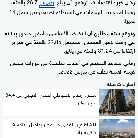
وكان خبراء اقتصاد قد توقعوا أن يبلغ
26.7 بالمئة،
التضخم
وفقا لمتوسط التوقعات في استطلاع أجرته رويترز شمل 14
خبيرا.
وتوقع ستة محللين أن التضخم الأساسي، المقرر صدور بياناته
في وقت لاحق الخميس، سيسجل 32.85 بالمئة في فبراير
ارتفاعا من 31.24 بالمئة في يناير.
ويأتي تصاعد التضخم في أعقاب سلسلة من قرارات خفض
قيمة العملة بدأت في مارس 2022.
أخبار ذات صلة
مصر.. ارتفاع الاحتياطي النقدي الأجنبي إلى 34.4
مليار دولار
النشاط غير النفطي في مصر يواصل الانكماش
خلال فبراير