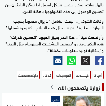
بالهلوسات، يمكن علاجها بشكل أفضل إذا تمكّن الباحثون من
تحسين الوصول إلى هذه التكنولوجيا باهظة الثمن.
وقالت الشركة إن البحث الشامل "لا يزال محدوداً بسبب
الموارد المطلوبة لتدريب مثل هذه النماذج الكبيرة وتشغيلها".
وأوضحت ميتا أن هذا الأمر يعيق الجهود "لتحسين قدرات"
هذه التكنولوجيا، و"تخفيف المشكلات المعروفة، مثل التحيز"
و"إمكانية توليد معلومات مضللة".
أميركا
فيسبوك
الفيسبوك
غوغل
مايكروسوفت
زوارنا يتصفحون الآن
خاص
حظر رسمي لطبيبة أسترالية ووصفتها