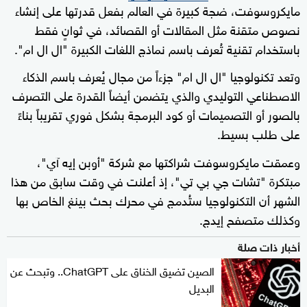
مايكروسوفت، ضجة كبيرة في العالم بفعل قدرتها على إنشاء
نصوص متقنة مثل المقالات أو القصائد، في ثوانٍ فقط
باستخدام تقنية تُعرف باسم نماذج اللغات الكبيرة "ال ال ام".
وتعد تكنولوجيا "ال ال ام" جزءاً من مجال يُعرف باسم الذكاء
الاصطناعي التوليدي والذي يتضمن أيضاً القدرة على التصرف
بالصور أو التصميمات أو كود البرمجة بشكل فوري تقريباً بناءً
على طلب بسيط.
وعمقت مايكروسوفت شراكتها مع شركة "أوبن إيه آي"،
مبتكرة "تشات جي بي تي"، إذ أعلنت في وقت سابق من هذا
الشهر أن التكنولوجيا ستُدمج في محرك بحث بينغ الخاص بها
وكذلك متصفح إيدج.
أخبار ذات صلة
الصين تضيق الخناق على ChatGPT.. وتبحث عن
البديل