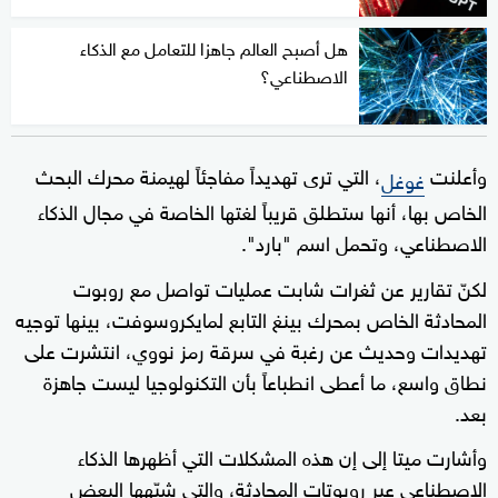
هل أصبح العالم جاهزا للتعامل مع الذكاء
الاصطناعي؟
وأعلنت
، التي ترى تهديداً مفاجئاً لهيمنة محرك البحث
غوغل
الخاص بها، أنها ستطلق قريباً لغتها الخاصة في مجال الذكاء
الاصطناعي، وتحمل اسم "بارد".
لكنّ تقارير عن ثغرات شابت عمليات تواصل مع روبوت
المحادثة الخاص بمحرك بينغ التابع لمايكروسوفت، بينها توجيه
تهديدات وحديث عن رغبة في سرقة رمز نووي، انتشرت على
نطاق واسع، ما أعطى انطباعاً بأن التكنولوجيا ليست جاهزة
بعد.
وأشارت ميتا إلى إن هذه المشكلات التي أظهرها الذكاء
الاصطناعي عبر روبوتات المحادثة، والتي شبّهها البعض