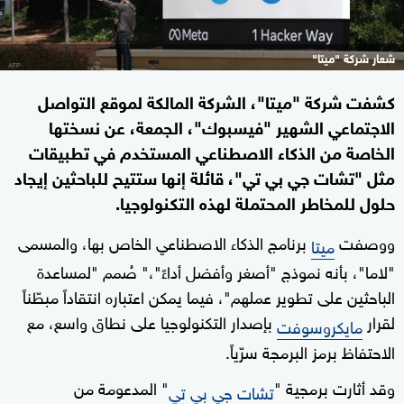
شعار شركة "ميتا"
كشفت شركة "ميتا"، الشركة المالكة لموقع التواصل
الاجتماعي الشهير "فيسبوك"، الجمعة، عن نسختها
الخاصة من الذكاء الاصطناعي المستخدم في تطبيقات
مثل "تشات جي بي تي"، قائلة إنها ستتيح للباحثين إيجاد
حلول للمخاطر المحتملة لهذه التكنولوجيا.
ووصفت
برنامج الذكاء الاصطناعي الخاص بها، والمسمى
ميتا
"لاما"، بأنه نموذج "أصغر وأفضل أداءً"،" صُمم "لمساعدة
الباحثين على تطوير عملهم"، فيما يمكن اعتباره انتقاداً مبطّناً
لقرار
بإصدار التكنولوجيا على نطاق واسع، مع
مايكروسوفت
الاحتفاظ برمز البرمجة سرّياً.
وقد أثارت برمجية "
" المدعومة من
تشات جي بي تي