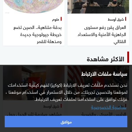
شرق أوسط
علوم
العراق يقرر رفع مستوى
بدقة متناهية.. الصين تضع
الجاهزية الأمنية والاستعداد
خريطة جيولوجية جديدة
القتالي
ومذهلة للقمر
الأكثر مشاهدة
سياسة ملفات الارتباط
نحن نستخدم ملفات تعريف الارتباط (كوكيز) لفهم كيفية استخدامك
لموقعنا ولتحسين تجربتك. من خلال الاستمرار في استخدام موقعنا ،
فإنك توافق على استخدامنا لملفات تعريف الارتباط.
سياسية الخصوصية
عالم
شرق أوسط
الرئيس الأميركي والضربة
مشاهد صادمة تثير الجدل حول
المؤجلة.. نمط يتكرر
مستشفيات العراق
موافق