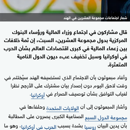
شعار اجتماعات مجموعة العشرين في الهند
قال مشاركون في اجتماع وزراء المالية ورؤساء البنوك
المركزية بدول مجموعة العشرين، السبت، إن ثمة خلافات
بين زعماء المالية في كبرى اقتصادات العالم بشأن الحرب
في أوكرانيا وسبل تخفيف عبء ديون الدول النامية
المتعثرة.
وأفاد مبعوثون بأن الاجتماع الذي تستضيفه الهند سيُختتم في
وقت لاحق اليوم دون إصدار بيان مشترك على الأرجح نظرا
لغياب التوافق بشأن توصيف الصراع في
.
أوكرانيا
وأشار المبعوثون إلى أن
وحلفاءها في
الولايات المتحدة
الصناعية الكبرى يصرون على المطالبة
مجموعة الدول السبع
بأن يدين البيان
بشدة بسبب
، وهو ما
روسيا
الحرب في أوكرانيا