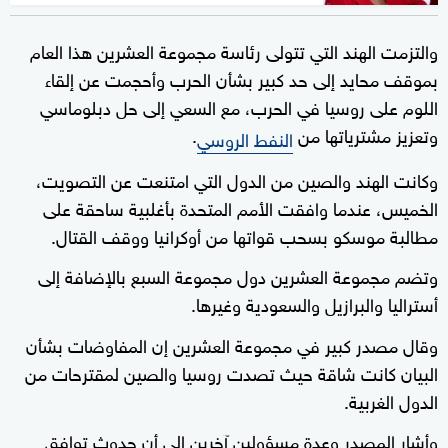
والتزمت الهند التي تتولى رئاسة مجموعة العشرين هذا العام
بموقف محايد إلى حد كبير بشأن الحرب وأحجمت عن إلقاء
اللوم على روسيا في الحرب، مع السعي إلى حل دبلوماسي
وتعزيز مشترياتها من
.
النفط الروسي
وكانت الهند والصين من الدول التي امتنعت عن التصويت،
الخميس، عندما وافقت الأمم المتحدة بأغلبية ساحقة على
مطالبة موسكو بسحب قواتها من أوكرانيا ووقف القتال.
وتضم مجموعة العشرين دول مجموعة السبع بالإضافة إلى
أستراليا والبرازيل والسعودية وغيرها.
وقال مصدر كبير في مجموعة العشرين إن المفاوضات بشأن
البيان كانت شاقة حيث تصدت روسيا والصين لمقترحات من
الدول الغربية.
وأشار المصدر وعدة مسؤولين آخرين إلى أن حدوث توافق