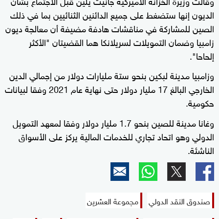
وقالت وزيرة الخزانة الأميركية جانيت يلين قبل الاجتماع بشأن
الديون إنها ستضغط على جميع الدائنين الثنائيين بما في ذلك
الصين للمشاركة في مناقشات هادفة مضيفة أن معالجة ديون
زامبيا وضمان التمويلات لسريلانكا هما القضيتان "الأكثر
إلحاحا".
وزامبيا مدينة لبكين بنحو ستة مليارات دولار من إجمالي الدين
الخارجي البالغ 17 مليار دولار حتى نهاية عام 2021 وفقا لبيانات
حكومية.
وغانا مدينة للصين بنحو 1.7 مليار دولار وفقا لمعهد التمويل
الدولي وهو اتحاد تجاري للخدمات المالية يركز على الأسواق
الناشئة.
صندوق النقد الدولي
مجموعة العشرين