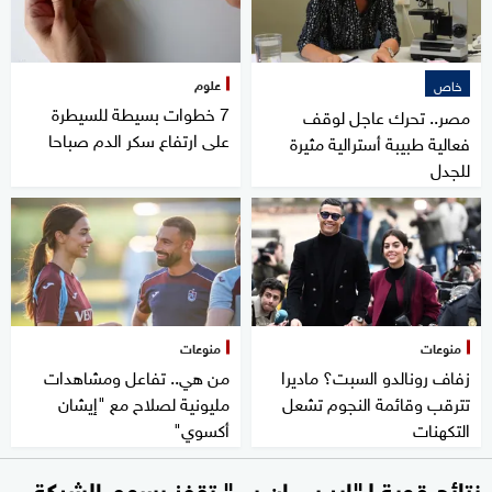
علوم
خاص
7 خطوات بسيطة للسيطرة
مصر.. تحرك عاجل لوقف
على ارتفاع سكر الدم صباحا
فعالية طبيبة أسترالية مثيرة
للجدل
منوعات
منوعات
زفاف رونالدو السبت؟ ماديرا
من هي.. تفاعل ومشاهدات
تترقب وقائمة النجوم تشعل
مليونية لصلاح مع "إيشان
التكهنات
أكسوي"
نتائج قوية لـ"إير بي إن بي" تقفز بسهم الشركة