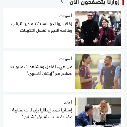
زوارنا يتصفحون الآن
منوعات
زفاف رونالدو السبت؟ ماديرا تترقب
وقائمة النجوم تشعل التكهنات
منوعات
من هي.. تفاعل ومشاهدات مليونية
لصلاح مع "إيشان أكسوي"
عالم
إسبانيا تهدد إيطاليا بإجراءات عقابية
مضادة بسبب تعليق "شنغن"