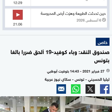
12:29
حين تحدثت الطبيعة وهزت أرض المحروسة
6 أغسطس 2026
l
21:06
خاص
صندوق النقد: وباء كوفيد-19 ألحق ضررا بالغا
بتونس
27 فبراير 2021 - 14:43 بتوقيت أبوظبي
l
ليليا الحسيني - تونس - سكاي نيوز عربية