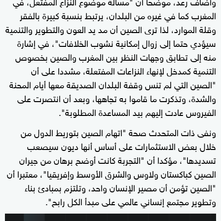
وأضاف رعد، موضحا أن "مسألة موضوع النزاع المفتعل، في
المغرب كما في غيره من البلدان، يرتبط بنسبة كبيرة بالفقر
وقلة الموارد، لذا ترى الصين أن مد يد العون والتطوير والتنمية
سيؤدي حتما إلى زوال إمكانية نشوب الخلافات"، في إشارة
منه إلى تطابق وجهات النظر بين المغرب والصين بخصوص
التنمية كمدخل لإنهاء النزاعات المفتعلة، مشددا على أن
"الصين التي لم تنس وقفة البلدان الصديقة معها أيام المحنة
والشدة، وتذكرت ما قاموا به تجاهها، وبعد أن انتصرت على
الفيروس عادت إليهم بيد المساعدة المطلوبة".
ونفى ذات المتحدث صحة "اتهام الصين بتوريط الدول من
خلال بعض الاستثمارات على أساس أنها ديون سيصعب
تسديدها"، مؤكدا أن "التجربة كانت أوضح برهان من جيران
الصين كباكستان ولاوس والشرق الأوسط وإفريقيا"، معتبرا أن
"الصين تؤمن أن مصير الإنسان واحد، وتلتزم بمبادئ بناء
وتطوير مجتمع إنساني عالمي على مبدأ الكل رابح".