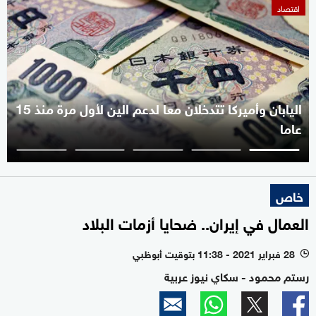
اقتصاد
اليابان وأميركا تتدخلان معا لدعم الين لأول مرة منذ 15
عاما
خاص
العمال في إيران.. ضحايا أزمات البلاد
28 فبراير 2021 - 11:38 بتوقيت أبوظبي
l
رستم محمود - سكاي نيوز عربية