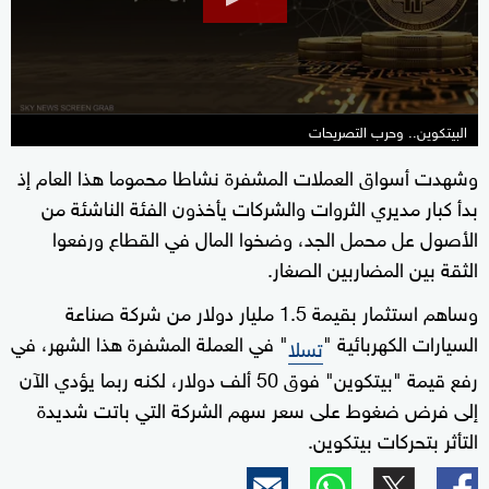
18
seconds
البيتكوين.. وحرب التصريحات
وشهدت أسواق العملات المشفرة نشاطا محموما هذا العام إذ
بدأ كبار مديري الثروات والشركات يأخذون الفئة الناشئة من
الأصول عل محمل الجد، وضخوا المال في القطاع ورفعوا
الثقة بين المضاربين الصغار.
وساهم استثمار بقيمة 1.5 مليار دولار من شركة صناعة
السيارات الكهربائية "
" في العملة المشفرة هذا الشهر، في
تسلا
رفع قيمة "بيتكوين" فوق 50 ألف دولار، لكنه ربما يؤدي الآن
إلى فرض ضغوط على سعر سهم الشركة التي باتت شديدة
التأثر بتحركات بيتكوين.