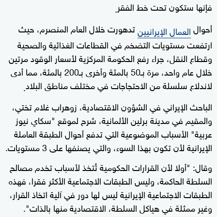
فإنها ستكون تحت خط الفقر
.
أحوال
تدهورت خلال العام المنصرم، حيث
العمال الإيرانيين
ارتفعت مستويات التضخم في القطاعات الغذائية والصحية
وقطاع النقل، جراء رفع الحكومة المركزية لأسعار الوقود مرتين
خلال عام واحد، مرة بـ50 بالمئة وأخرى بـ200 بالمئة، مما أدى
لاندلاع سلسلة من الاحتجاجات في مختلف مناطق البلاد
.
الباحث الإيراني في الشؤون الاقتصادية، زوهراب غلام تختي،
والمقيم في مدينة برلين الألمانية، شرح لموقع "سكاي نيوز
عربية" الأسباب الموضوعية التي تدفع أحوال الطبقة العاملة
الإيرانية لأن تكون بهذا السوء، والتي يصنفها على 3 مستويات.
وقال: "أولا لأن القرارات الحكومية تُتخذ لأسباب تخدم مصالح
السلطة الحاكمة، وليس الطبقات الاجتماعية الأكثر فقرا، فهذه
الطبقات الاجتماعية الإيرانية ليس لها دور في آلية اتخاذ القرار،
وغير ممثلة في هياكل السلطة، الاقتصادية منها بالذات".