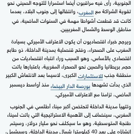
الجنوبية، رأى فيه مراقبون أيضا استمرارا للتوجه الصيني نحو
تقوية الشراكة مع
، وانتقالها إلى جنوب البلاد، بعدما
المغرب
كانت قد قطعت أشواطا مهمة في السنوات الماضية، في
مناطق الوسط والشمال المغربيين.
ويرجح خبراء اقتصاديون أن يكون الاعتراف الأميركي بسيادة
المغرب على الصحراء، وفتح قنصلية بمدينة الداخلة، ذو طابع
اقتصادي بالأساس، وهو السبب وراء انتباه اقتصاديات من
حجم بريطانيا والصين نحو الصحراء المغربية، باعتبارها باتت
منطقة جذب
الكبرى، لاسيما بعد الانتعاش الكبير
للاستثمارات
الذي بدأت تشهدها
منذ أواسط ديسمبر
بورصة الدار البيضاء
الماضي، تزامنا مع الاعتراف الأميركي.
وتتهيأ مدينة الداخلة لتحتضن أكبر ميناء أطلسي في الجنوب
المغربي، سينضاف إلى الأهمية الاستراتيجية التي باتت لميناء
طنجة المتوسطية، وهو ما سيكلف نحو مليار دولار، وسيتم
إنشاؤه على بعد 40 كيلومترا شمال مدينة الداخلة، وسيشمل،