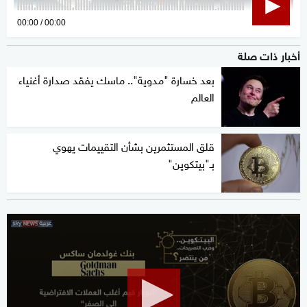
0
00:00
00:00
seconds
أخبار ذات صلة
of
0
بعد خسارة "مدوية".. ماسك يفقد صدارة أغنياء
seconds
العالم
قلق المستثمرين بشأن التقييمات يهوي
بـ"بيتكوين"
0
seconds
of
1
minute,