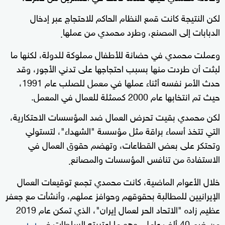
لكن النتيجة كانت قمع النظام الحاكم للاحتجاج عبر إدخال
الدبابات إلى المصنع، وطرد محمدي من عملها
.
وعملت محمدي في حضانة للأطفال مملوكة للدولة، لكنها ما
لبثت أن طردت منها بسبب احتجاجها على تدني الأجور، وقد
حدث الأمر نفسه أثناء عملها في معمل للصلب عام 1991،
حيث تم انتخابها عام 2000 كممثلة للعمال في المعمل.
لكن محمدي بقيت تحرض العمال ضد المؤسسات الاحتكارية،
التي تتخذ أسماء براقة مثل مؤسسة "الشهداء"، لتستولي
وتحتكر على بعض القطاعات، وتهضم حقوق العمال في
الاستفادة من تنافس المؤسسات والمصانع
.
خلال الأعوام الماضية، كانت محمدي تجمع توقيعات العمال
الإيرانيين للمطالبة بحقوقهم وحوافز عملهم، وأنشأت مع جعفر
عظيم زاده "الاتحاد الحر لعمال إيران"، الذي تمكن عام 2019
من ضم 40 ألف عامل، وهو ما اعتبرته السلطات في
إيران