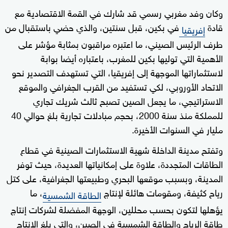
وكان وفد مغربي رسمي قد شارك في القمة الاقتصادية مع
قادة
في بكين، قبل سنتين، والذي حضي باستقبال من
إفريقيا
طرف الرئيس الصيني، ما اعتبره مراقبون بمثابة مؤشر على
الأهمية التي توليها بكين للمغرب، باعتباره أيضا بوابة
لاستثماراتها الموجهة إلى إفريقيا، التي تستهدف التصدير نحو
الاتحاد الأوروبي، لكي تستفيد من القرب الجغرافي والموقع
الاستراتيجي، ما يجعل الصين تصبح ثالث شريك تجاري
للمملكة منذ سنة 2000، بحجم مبادلات تجارية بلغ حوالي 40
مليار في السنوات الأخيرة.
وتفتح مدينة الداخلة شهية الاستثمارات الصينية في قطاع
الطاقات المتجددة، علاوة على إمكانياتها العديدة، حيث توفر
المدينة، وبسبب موقعها البحري وطبيعتها الجغرافية، على كتل
رياح كثيفة، ومقومات هائلة لإنتاج
، ما
الطاقة الشمسية
يؤهلها لتكون بحسب محللين، الوجهة المفضلة لشركات إنتاج
طاقة الرياح والطاقة الشمسية في الصين، والتي بلغ الإنتاج