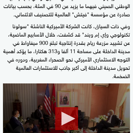
الوطني الصيني فيهما ما يزيد عن 90 في المئة، بحسب بيانات
صادرة عن مؤسسة "فيتش" العالمية للتصنيف الائتماني.
وفي ذات السياق، كانت الشركة الأميركية الناشئة "سولونا
تكنولوجي وإي إم ويند" قد كشفت، خلال الأسابيع الماضية،
عن تشييد مزرعة رياح بقدرة إنتاجية تبلغ 900 ميغاواط في
مدينة الداخلة على مساحة 11 ألفا و313 هكتارا، ما يؤكد أهمية
التوجه الاستثماري الأميركي نحو الصحراء المغربية، ودوره في
تحويل مدينة الداخلة إلى أكبر جاذب للاستثمارات العالمية
الضخمة.
0
seconds
of
2
minutes,
34
seconds