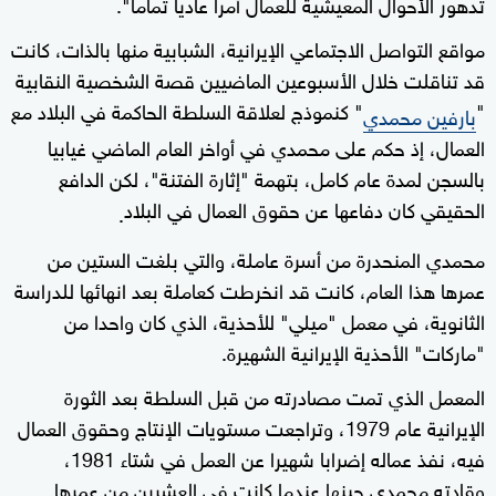
تدهور الأحوال المعيشية للعمال أمرا عاديا تماما".
مواقع التواصل الاجتماعي الإيرانية، الشبابية منها بالذات، كانت
قد تناقلت خلال الأسبوعين الماضيين قصة الشخصية النقابية
"
" كنموذج لعلاقة السلطة الحاكمة في البلاد مع
بارفين محمدي
العمال، إذ حكم على محمدي في أواخر العام الماضي غيابيا
بالسجن لمدة عام كامل، بتهمة "إثارة الفتنة"، لكن الدافع
الحقيقي كان دفاعها عن حقوق العمال في البلاد
.
محمدي المنحدرة من أسرة عاملة، والتي بلغت الستين من
عمرها هذا العام، كانت قد انخرطت كعاملة بعد انهائها للدراسة
الثانوية، في معمل "ميلي" للأحذية، الذي كان واحدا من
"ماركات" الأحذية الإيرانية الشهيرة.
المعمل الذي تمت مصادرته من قبل السلطة بعد الثورة
الإيرانية عام 1979، وتراجعت مستويات الإنتاج وحقوق العمال
فيه، نفذ عماله إضرابا شهيرا عن العمل في شتاء 1981،
وقادته محمدي حينها عندما كانت في العشرين من عمرها.