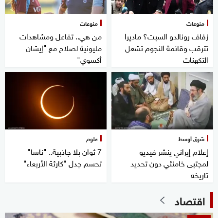
منوعات
منوعات
زفاف رونالدو السبت؟ ماديرا
من هي.. تفاعل ومشاهدات
تترقب وقائمة النجوم تشعل
مليونية لصلاح مع "إيشان
التكهنات
أكسوي"
شرق أوسط
علوم
إعلام إيراني ينشر فيديو
7 ثوان بلا جاذبية.. "ناسا"
لمجتبى خامنئي دون تحديد
تحسم جدل "كارثة الأربعاء"
تاريخه
اقتصاد