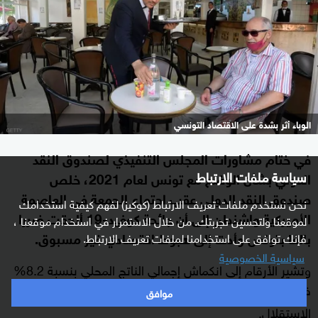
الوباء أثر بشدة على الاقتصاد التونسي
في ختام مشاورات المجلس التنفيذي لصندوق النقد
سياسة ملفات الارتباط
الدولي بشأن الوضع مع تونس لعام 2021، خلص
صندوق النقد الدولي عقب اجتماع الجمعة في العاصمة
نحن نستخدم ملفات تعريف الارتباط (كوكيز) لفهم كيفية استخدامك
الأميركية واشنطن إلى أن جائحة كوفيد-19 ألحقت ضررا
لموقعنا ولتحسين تجربتك. من خلال الاستمرار في استخدام موقعنا ،
بالغا بتونس وأدت إلى هبوط اقتصادي غير مسبوق.
فإنك توافق على استخدامنا لملفات تعريف الارتباط.
سياسية الخصوصية
وتشير الأرقام إلى انكماش إجمالي الناتج المحلي بنسبة 8.2%
في عام 2020، وهو أكبر هبوط اقتصادي شهدته
منذ
تونس
موافق
الاستقلال.