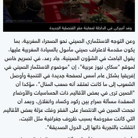
وفد أميركي في الداخلة لمعاينة مقر القنصلية الجديدة
وعن التوجه الاستثماري الصيني نحو الصحراء المغربية، بما
يكون مقدمة لاعتراف صيني مأمول بالسيادة المغربية عليها،
يقول الباحث في الشؤون الصينية، جاد رعد، في تصريح خاص
لموقع "سكاي نيوز عربية"، إن "موضوع الاستثمار الصيني في
إفريقيا بشكل عام أسس لصفحة جديدة في التنمية وأوصل
الشعوب إلى ما كانت تعتقد أنه صعب المنال"، مؤكدا أن
"الصين ترى في بعض الأقاليم ذات الحساسيات والأوضاع
المعقدة مسألة صراع بين ركود وكساد وانغلاق، وبعد أن
نجحت الصين في الانتصار على الفقر وفك عزلة بعض الأقاليم
التي كانت مفروضة بسبب ظروف جغرافية مثل التبت،
انتقلت بالتجربة ذاتها إلى الدول الصديقة".