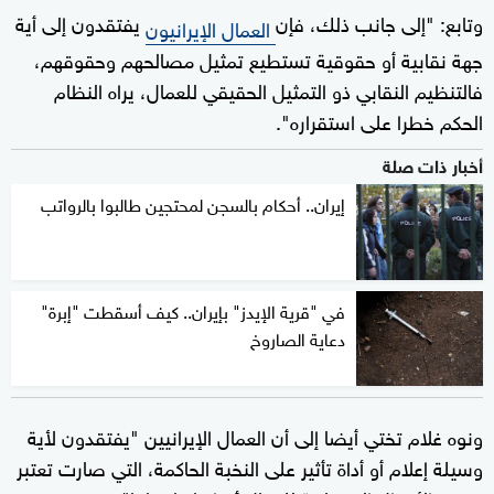
وتابع: "إلى جانب ذلك، فإن
يفتقدون إلى أية
العمال الإيرانيون
جهة نقابية أو حقوقية تستطيع تمثيل مصالحهم وحقوقهم،
فالتنظيم النقابي ذو التمثيل الحقيقي للعمال، يراه النظام
الحكم خطرا على استقراره".
أخبار ذات صلة
إيران.. أحكام بالسجن لمحتجين طالبوا بالرواتب
في "قرية الإيدز" بإيران.. كيف أسقطت "إبرة"
دعاية الصاروخ
ونوه غلام تختي أيضا إلى أن العمال الإيرانيين "يفتقدون لأية
وسيلة إعلام أو أداة تأثير على النخبة الحاكمة، التي صارت تعتبر