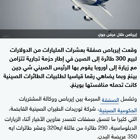
إيرباص خلال عرض جوي
وقعت إيرباص صفقة بعشرات المليارات من الدولارات
لبيع 300 طائرة إلى الصين في إطار حزمة تجارية تتزامن
مع زيارة إلى أوروبا يقوم بها الرئيس الصيني شي جين
بينغ وبما يضاهي رقما قياسيا لطلبيات الطائرات الصينية
كانت تحمله منافستها بوينغ.
وتشمل
المبرمة بين إيرباص ووكالة المشتريات
الصفقة
، شركة توريدات الطيران الصينية القابضة،
الحكومية الصينية
التي كثيرا ما تنسق صفقات تتصدر عناوين الأخيار أثناء الزيارات
الدبلوماسية، 290 طائرة من عائلة ايه320 وعشر طائرات ايه
350 عريضة البدن.