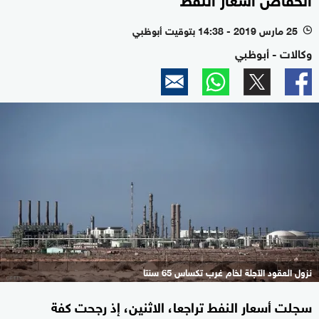
25 مارس 2019 - 14:38 بتوقيت أبوظبي
l
وكالات - أبوظبي
نزول العقود الآجلة لخام غرب تكساس 65 سنتا
سجلت أسعار النفط تراجعا، الاثنين، إذ رجحت كفة