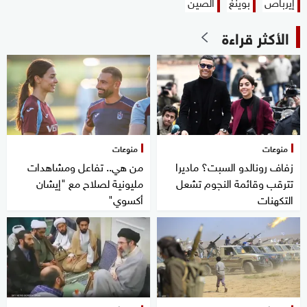
إيرباص
بوينغ
الصين
الأكثر قراءة
منوعات
منوعات
زفاف رونالدو السبت؟ ماديرا
من هي.. تفاعل ومشاهدات
تترقب وقائمة النجوم تشعل
مليونية لصلاح مع "إيشان
التكهنات
أكسوي"