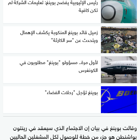
رئيس الإثيوبية يفضح بوينغ: تعليمات الشركة لم
تكن كافية
زميل قائد بوينغ المنكوبة يكشف الإهمال
ويتحدث عن "سر الكارثة"
لأول مرة.. مسؤولو "بوينغ" مطلوبون في
الكونغرس
بوينغ تؤجل "رحلات الفضاء"
وقالت بوينغ في بيان إن الاجتماع الذي سيعقد في رينتون
بواشنطن هو جزء من خطة للوصول لكل المشغلين الحاليين