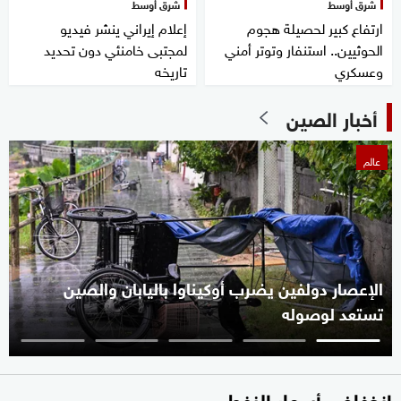
شرق أوسط
شرق أوسط
ارتفاع كبير لحصيلة هجوم
إعلام إيراني ينشر فيديو
الحوثيين.. استنفار وتوتر أمني
لمجتبى خامنئي دون تحديد
وعسكري
تاريخه
أخبار الصين
عالم
الإعصار دولفين يضرب أوكيناوا باليابان والصين
تستعد لوصوله
انخفاض أسعار النفط