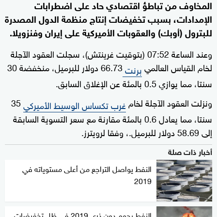
المخاوف من تباطؤ اقتصادي حاد على اضطرابات
الإمدادات، بسبب تخفيضات إنتاج منظمة الدول المصدرة
للبترول (أوبك) والعقوبات الأميركية على إيران وفنزويلا.
وعند الساعة 07:52 (بتوقيت غرينتش)، سجلت العقود الآجلة
لخام القياس العالمي
66.73 دولار للبرميل، منخفضة 30
برنت
سنتا، مما يوازي 0.5 بالمئة عن الإغلاق السابق.
ونزلت العقود الآجلة لخام
35
غرب تكساس الوسيط الأميركي
سنتا، مما يعادل 0.6 بالمئة مقارنة مع سعر التسوية السابقة
إلى 58.69 دولار للبرميل.، وفقا لرويترز.
أخبار ذات صلة
النفط يواصل التراجع من أعلى مستوياته في
2019
النفط يحوم دون ذرى 2019 في ظل تخفيضات