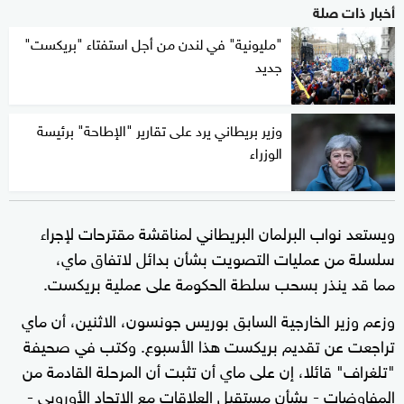
أخبار ذات صلة
"مليونية" في لندن من أجل استفتاء "بريكست"
جديد
وزير بريطاني يرد على تقارير "الإطاحة" برئيسة
الوزراء
ويستعد نواب البرلمان البريطاني لمناقشة مقترحات لإجراء
سلسلة من عمليات التصويت بشأن بدائل لاتفاق ماي،
مما قد ينذر بسحب سلطة الحكومة على عملية بريكست.
وزعم وزير الخارجية السابق بوريس جونسون، الاثنين، أن ماي
تراجعت عن تقديم بريكست هذا الأسبوع. وكتب في صحيفة
"تلغراف" قائلا، إن على ماي أن تثبت أن المرحلة القادمة من
المفاوضات - بشأن مستقبل العلاقات مع الاتحاد الأوروبي -