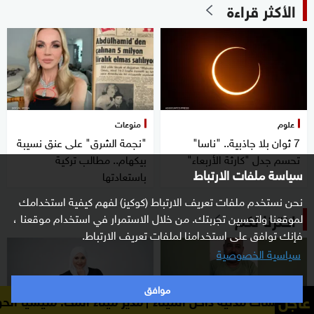
الأكثر قراءة
علوم
منوعات
7 ثوان بلا جاذبية.. "ناسا"
"نجمة الشرق" على عنق نسيبة
تحسم جدل "كارثة الأربعاء"
بيكهام.. مطالب تركية
سياسة ملفات الارتباط
باستعادتها
نحن نستخدم ملفات تعريف الارتباط (كوكيز) لفهم كيفية استخدامك
اخترنا لكم
لموقعنا ولتحسين تجربتك. من خلال الاستمرار في استخدام موقعنا ،
فإنك توافق على استخدامنا لملفات تعريف الارتباط.
سياسية الخصوصية
موافق
عاجل
ة داخل الميناء
مدير ميناء المخا: مليشيا الحوثي استهدفت م