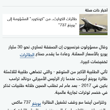
أخبار ذات صلة
طائرات الكوارث.. من "كونكورد" المشؤومة إلى
"بوينغ 737"
وقال مسؤولون فرنسيون إن الصفقة تساوي نحو 30 مليار
يورو بالأسعار المعلنة. وعادة ما يقدم صناع
الطائرات
تخفيضات كبيرة.
تأتي الطلبية الأكبر من المتوقع - والتي تضاهي طلبية لثلاثمئة
طائرة بوينغ أُبرمت عندما زار الرئيس الأميركي دونالد ترامب
بكين في 2017 - بعد عام لم تطلب الصين خلاله طلبيات تذكر
في خضم توترات تجارية عالمية.
وتتزامن أيضا مع وقف تشغيل الطائرة
737 ماكس
بوينغ
والذي يلقي بظلاله على آمال بوينغ في طلبية طائرات كبيرة