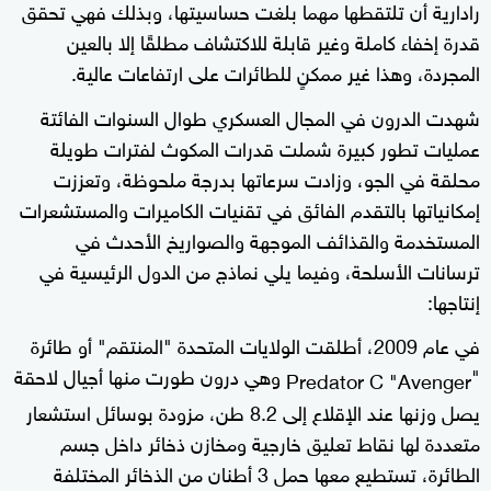
رادارية أن تلتقطها مهما بلغت حساسيتها، وبذلك فهي تحقق
قدرة إخفاء كاملة وغير قابلة للاكتشاف مطلقًا إلا بالعين
المجردة، وهذا غير ممكنٍ للطائرات على ارتفاعات عالية.
شهدت الدرون في المجال العسكري طوال السنوات الفائتة
عمليات تطور كبيرة شملت قدرات المكوث لفترات طويلة
محلقة في الجو، وزادت سرعاتها بدرجة ملحوظة، وتعززت
إمكانياتها بالتقدم الفائق في تقنيات الكاميرات والمستشعرات
المستخدمة والقذائف الموجهة والصواريخ الأحدث في
ترسانات الأسلحة، وفيما يلي نماذج من الدول الرئيسية في
إنتاجها:
في عام 2009، أطلقت الولايات المتحدة "المنتقم" أو طائرة
"
وهي درون طورت منها أجيال لاحقة
Predator C "Avenger
يصل وزنها عند الإقلاع إلى 8.2 طن، مزودة بوسائل استشعار
متعددة لها نقاط تعليق خارجية ومخازن ذخائر داخل جسم
الطائرة، تستطيع معها حمل 3 أطنان من الذخائر المختلفة