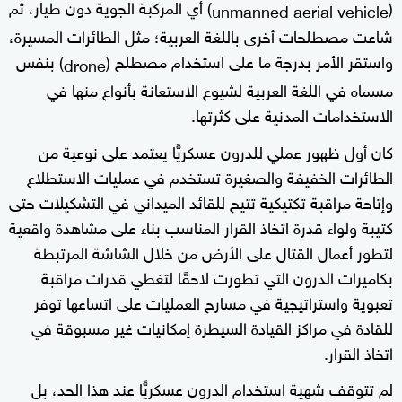
(
) أي المركبة الجوية دون طيار، ثم
unmanned aerial vehicle
شاعت مصطلحات أخرى باللغة العربية؛ مثل الطائرات المسيرة،
واستقر الأمر بدرجة ما على استخدام مصطلح (
) بنفس
drone
مسماه في اللغة العربية لشيوع الاستعانة بأنواع منها في
الاستخدامات المدنية على كثرتها.
كان أول ظهور عملي للدرون عسكريًّا يعتمد على نوعية من
الطائرات الخفيفة والصغيرة تستخدم في عمليات الاستطلاع
وإتاحة مراقبة تكتيكية تتيح للقائد الميداني في التشكيلات حتى
كتيبة ولواء قدرة اتخاذ القرار المناسب بناء على مشاهدة واقعية
لتطور أعمال القتال على الأرض من خلال الشاشة المرتبطة
بكاميرات الدرون التي تطورت لاحقًا لتغطي قدرات مراقبة
تعبوية واستراتيجية في مسارح العمليات على اتساعها توفر
للقادة في مراكز القيادة السيطرة إمكانيات غير مسبوقة في
اتخاذ القرار.
لم تتوقف شهية استخدام الدرون عسكريًّا عند هذا الحد، بل