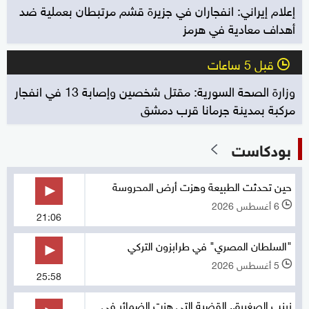
إعلام إيراني: انفجاران في جزيرة قشم مرتبطان بعملية ضد
أهداف معادية في هرمز
قبل 5 ساعات
l
وزارة الصحة السورية: مقتل شخصين وإصابة 13 في انفجار
مركبة بمدينة جرمانا قرب دمشق
بودكاست
حين تحدثت الطبيعة وهزت أرض المحروسة
6 أغسطس 2026
l
21:06
"السلطان المصري" في طرابزون التركي
5 أغسطس 2026
l
25:58
زينب الصغيرة.. القضية التي هزت الضمائر في