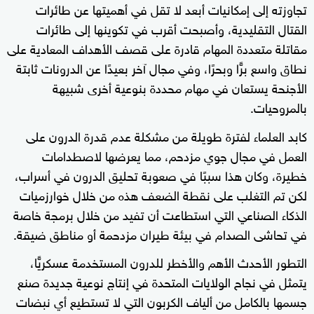
تجاوزته إلى إمكانيات أبعد لا تقل في أهميتها عن طائرات
القتال التقليدية، وأصبحت أقرب في تكوينها إلى طائرات
مقاتلة متعددة المهام قادرة على قصف الأهداف المعادية على
نطاق واسع برًّا وبحرًا، وفي مجال آخر بعيدًا عن الدرونات ثابتة
الأجنحة يستعان في مهام محددة بنوعية أخرى شبيهة
بالمروحيات.
كابد العلماء لفترة طويلة من مشكلة عدم قدرة الدرون على
العمل في مجال جوي مزدحم، مما يعرضها لاصطدامات
خطيرة، وكان هذا سببًا في صعوبة تحليق الدرون في أسراب،
لكن تم التغلب على نقطة الضعف هذه من خلال خوارزميات
الذكاء الصناعي التي استطاعت أن تفيد من خلال برمجة خاصة
في تحاشى الصدام في بيئة طيران مزدحمة أو مناطق ضيقة.
التطور الأحدث الأهم والأخطر للدرون المستخدمة عسكريًّا،
يتمثل في نجاح الولايات المتحدة في إنتاج نوعية جديدة صنع
جسمها بالكامل من ألياف الكربون التي لا تستطيع أي نبضات