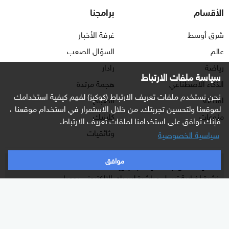
الأقسام
برامجنا
شرق أوسط
غرفة الأخبار
عالم
السؤال الصعب
رياضة
رادار
سياسة ملفات الارتباط
الذكاء الاصطناعي
هجمة مرتدة
نحن نستخدم ملفات تعريف الارتباط (كوكيز) لفهم كيفية استخدامك
اقتصاد
الصباح
لموقعنا ولتحسين تجربتك. من خلال الاستمرار في استخدام موقعنا ،
منوعات
كلينيك
فإنك توافق على استخدامنا لملفات تعريف الارتباط.
وثائقيات
سياسية الخصوصية
موافق
اشترك الآن بالنشرة الإخبارية
نشرة إخبارية ترسل مباشرة لبريدك الإلكتروني يوميا