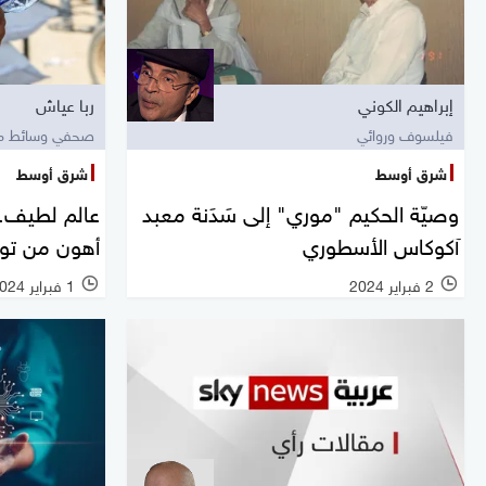
إبراهيم الكوني
ربا عياش
فيلسوف وروائي
صحفي وسائط مت
شرق أوسط
شرق أوسط
وصيّة الحكيم "موري" إلى سَدَنة معبد
عالم لطيف..
آكوكاس الأسطوري
أهون من تو
2 فبراير 2024
1 فبراير 2024