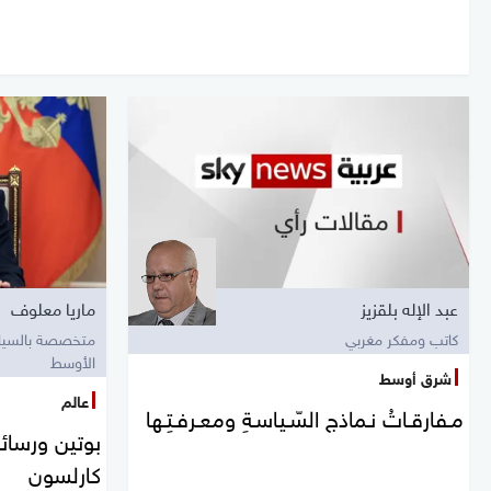
عبد الإله بلقزيز
ماريا معلوف
كاتب ومفكر مغربي
متخصصة بالسياس
الأوسط
شرق أوسط
عالم
مـفارقـاتُ نـماذج السّـياسـةِ ومعـرفـتِـها
بوتين ورسائل
كارلسون