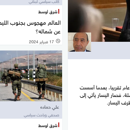
كاتب سياسي لبناني
شرق أوسط
العالم مهجوس بجنوب الليطا
عن شماله؟
17 فبراير 2024
 عام تقريبا، بعدما أسست
بقة العاملة، فصار اليسار يأتي إلى
طرف اليسار.
علي حماده
صحفي وباحث سياسي
شرق أوسط