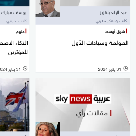
عبد الإله بلقزيز
يوسف مبارك
كاتب ومفكر مغربي
كاتب بحريني
شرق أوسط
علوم
العـولمـة وسيادات الدّول
الذكاء الاص
للمؤثرين
31 يناير 2024
31 يناير 2024