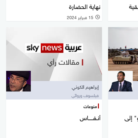
قية
نهاية الحضارة
15 فبراير 2024
إبراهيم الكوني
فيلسوف وروائي
منوعات
" إلى
أنـفـــــاس