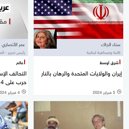
سناء الجاك
عمر الأنصاري
كاتبة وصحافية لبنانية
رئيس تحرير - الم
شرق أوسط
عالم
إيران والولايات المتحدة والرهان بالنار
التحالف الإس
حرب على 4 جبهات
5 فبراير 2024
4 فبراير 2024