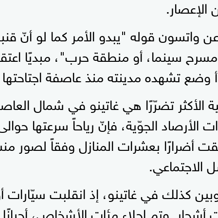
ن الإعصار.
عن واتسون قوله "يبدو الأمر كما لو أنّ ق
مسرح سينما، أو منطقة حرب"، مبديًا اعتقاد
ع تشهده مدينته منذ عاصفة اجتاحتها عام 8
ية الأكثر تضرّرًا هي غاتينو في شمال العاصم
قت أضرارًا بعشرات المنازل وفقاً لصور من
 الاجتماعي.
ين كذلك في غاتينو، إذ انقلبت سيّارات أو
عت أشجار. وتم إجلاء مئات الأشخاص، أحيانًا