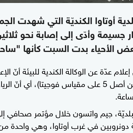
ية أوتاوا الكنديّة التي شهدت الجمع
ر جسيمة وأدّى إلى إصابة نحو ثلاثي
بعض الأحياء بدت السبت كأنها "ساح
لام عدّة عن الوكالة الكندية للبيئة أنّ الإ
في الفئة 3 (من أصل 5 على مقياس فوجيتا)، أي أنّ
لديّة، جيم واتسون خلال مؤتمر صحافي إلى 
دونروبين في غرب أوتاوا، وهي واحدة من