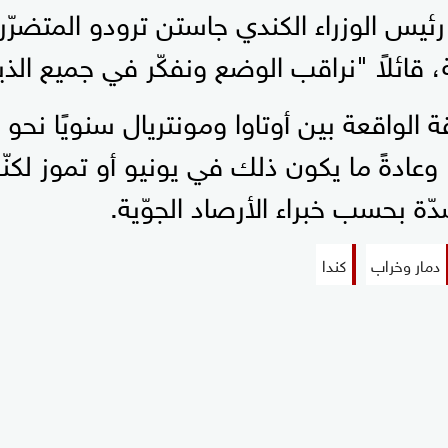
رئيس الوزراء الكندي جاستن ترودو المتضرّري
 قائلاً "نراقب الوضع ونفكّر في جميع الذي
الواقعة بين أوتاوا ومونتريال سنويًا نحو 
عادةً ما يكون ذلك في يونيو أو تموز لكنّها 
ّة بحسب خبراء الأرصاد الجوّية.
دمار وخراب
كندا