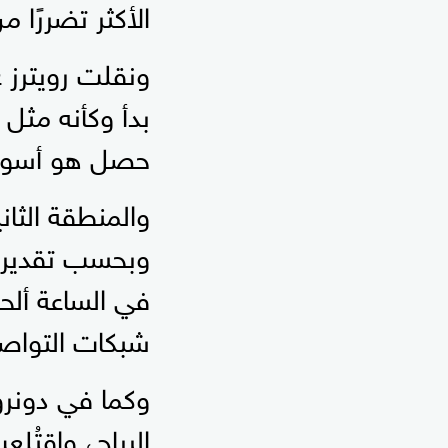
الأكثر تضررًا م
ونقلت رويترز 
بدأ وكأنه مثل 
حصل هو أسوأ وض
والمنطقة الثان
في الساعة ألح
شبكات التواصل
وكما في دونروب
الرياح، واقتُل