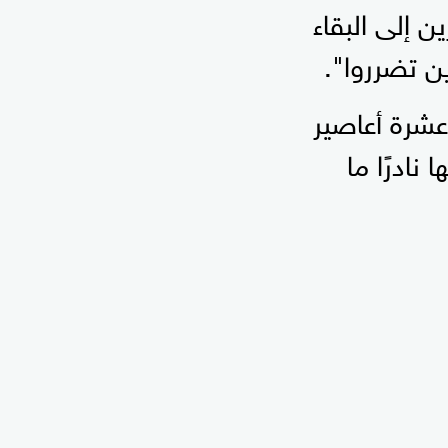
ن إلى البقاء
ن تضرروا".
عشرة أعاصير
نادرًا ما