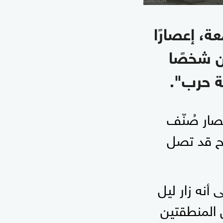
ة، إعصارًا
ن شخصًا
ة حرب".
عصار صُنّف
 الرياح قد تصل
أنه زار ليل
 المنطقتين