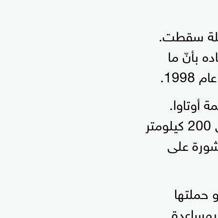
نبلة سقطت.
ه بأنّ ما
199.
ة أوتاوا.
وبحسب تقديرات الأرصاد الجوّية، فإنّ رياحاً سرعتها حوالى 200 كيلومتر
شورة على
 حملتها
 بمساعدة