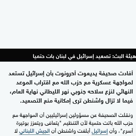
هيئة البث: تصعيد إسرائيل في لبنان بات حتميا
أفادت صحيفة يديعوت أحرونوت بأن إسرائيل تستعد
لمواجهة عسكرية مع حزب الله مع اقتراب الموعد
النهائي لنزع سلاحه جنوبي نهر الليطاني نهاية العام،
فيما لا تزال واشنطن ترى إمكانية منع التصعيد.
ونقلت الصحيفة عن مسؤولين إسرائيليين أن المواجهة مع
حزب الله باتت حتمية لأن التنظيم "يتعافى ويتعزز بوتيرة
أسرع"، وأن
إسرائيل
أبلغت واشنطن أن
الجيش اللبناني
لا