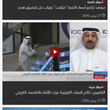
أسواق عالمية
مونغر: تراجع أسعار النفط "مؤقت" بغياب حل لمضيق هرمز
27 يوليو 2026
l
05:41
أسواق عربية
الظفيري: نتائج البنوك الكويتية عززت الثقة بالاقتصاد الكويتي
27 يوليو 2026
l