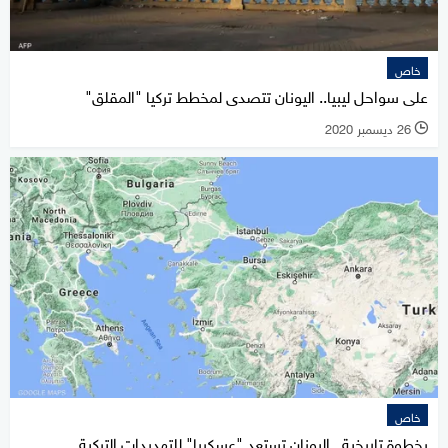
خاص
على سواحل ليبيا.. اليونان تتصدى لمخطط تركيا "المقلق"
26 ديسمبر 2020
l
خاص
بخطوة تاريخية.. اليونان تستعد "عسكريا" للتهديدات التركية