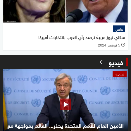
خاص
سكاي نيوز عربية ترصد رأي العرب بانتخابات أميركا
5 نوفمبر 2024
l
فيديو
0
اقتصاد
seconds
of
58
seconds
الأمين العام للأمم المتحدة يحذر... العالم بمواجهة مع