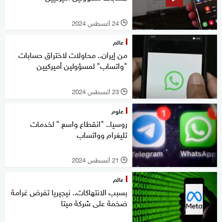
24 أغسطس 2024
l
عالم
من إيران.. محاولات لاختراق حسابات
"واتساب" لمسؤولين أميركيين
23 أغسطس 2024
l
علوم
روسيا.. "انقطاع واسع " لخدمات
تليغرام وواتساب
21 أغسطس 2024
l
عالم
بسبب الانتهاكات.. نيجيريا تفرض غرامة
ضخمة على شركة ميتا