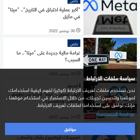
خاص
"أكبر عملية اختراق في التاريخ".. "ميتا"
في مأزق
30 نوفمبر 2022
l
خاص
غرامة مالية جديدة على "ميتا".. ما
السبب؟
29 نوفمبر 2022
l
سياسة ملفات الارتباط
الصباح
نحن نستخدم ملفات تعريف الارتباط (كوكيز) لفهم كيفية استخدامك
كيف ستجني "ميتا" أرباحا من تطبيقي
لموقعنا ولتحسين تجربتك. من خلال الاستمرار في استخدام موقعنا ،
واتساب وماسنجر؟
فإنك توافق على استخدامنا لملفات تعريف الارتباط.
سياسية الخصوصية
24 نوفمبر 2022
l
موافق
علوم
تصريحات لزوكربيرغ بشأن واتساب