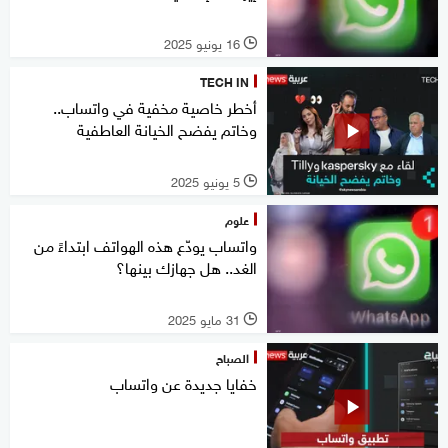
16 يونيو 2025
l
TECH IN
أخطر خاصية مخفية في واتساب..
وخاتم يفضح الخيانة العاطفية
5 يونيو 2025
l
علوم
واتساب يودّع هذه الهواتف ابتداءً من
الغد.. هل جهازك بينها؟
31 مايو 2025
l
الصباح
خفايا جديدة عن واتساب