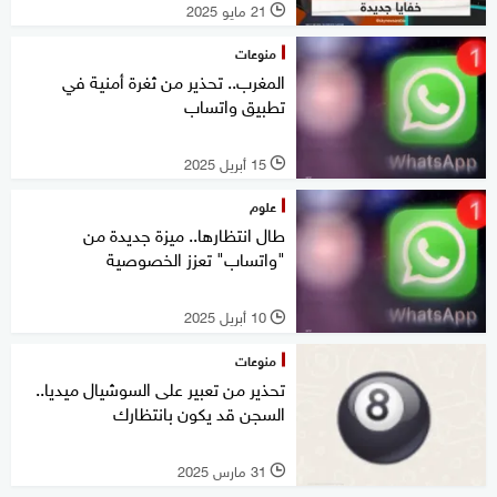
21 مايو 2025
l
منوعات
المغرب.. تحذير من ثغرة أمنية في
تطبيق واتساب
15 أبريل 2025
l
علوم
طال انتظارها.. ميزة جديدة من
"واتساب" تعزز الخصوصية
10 أبريل 2025
l
منوعات
تحذير من تعبير على السوشيال ميديا..
السجن قد يكون بانتظارك
31 مارس 2025
l