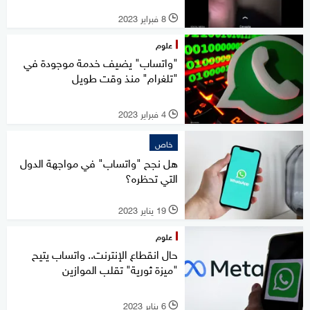
8 فبراير 2023
l
علوم
"واتساب" يضيف خدمة موجودة في
"تلغرام" منذ وقت طويل
4 فبراير 2023
l
خاص
هل نجح "واتساب" في مواجهة الدول
التي تحظره؟
19 يناير 2023
l
علوم
حال انقطاع الإنترنت.. واتساب يتيح
"ميزة ثورية" تقلب الموازين
6 يناير 2023
l