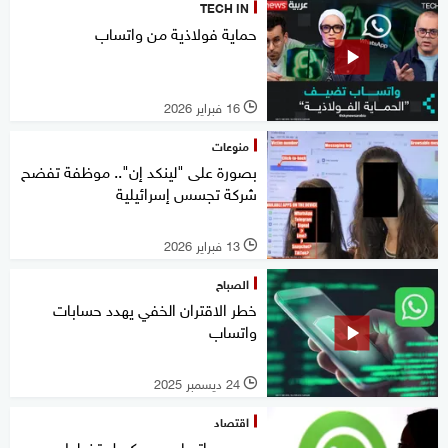
TECH IN
حماية فولاذية من واتساب
16 فبراير 2026
l
منوعات
بصورة على "لينكد إن".. موظفة تفضح
شركة تجسس إسرائيلية
13 فبراير 2026
l
الصباح
خطر الاقتران الخفي يهدد حسابات
واتساب
24 ديسمبر 2025
l
اقتصاد
بسبب واتساب.. بروكسل تخطط