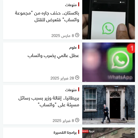
منوعات
باكستان.. حذف جاره من "مجموعة
واتساب" فتعرض للقتل
8 مارس 2025
l
علوم
عطل عالمي يضرب واتساب
28 فبراير 2025
l
منوعات
بريطانيا.. إقالة وزير بسبب رسائل
مسيئة على "واتساب"
8 فبراير 2025
l
برامجنا القصيرة