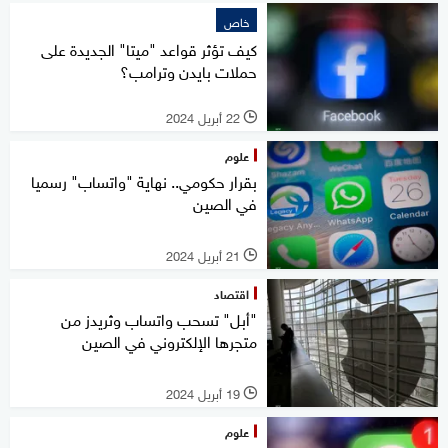
خاص
كيف تؤثر قواعد "ميتا" الجديدة على
حملات بايدن وترامب؟
22 أبريل 2024
l
علوم
بقرار حكومي.. نهاية "واتساب" رسميا
في الصين
21 أبريل 2024
l
اقتصاد
"أبل" تسحب واتساب وثريدز من
متجرها الإلكتروني في الصين
19 أبريل 2024
l
علوم