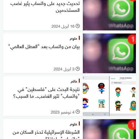
تحديث جديد على واتساب يثير غضب
المستخدمين
16 أبريل 2024
l
علوم
بيان من واتساب بعد "العطل العالمي"
3 أبريل 2024
l
عالم
نتيجة البحث على "فلسطين" في
"واتساب" تثير الغضب.. ما السبب؟
4 نوفمبر 2023
l
علوم
الشرطة الإسرائيلية تحذر السكان من
"واتساب".. لماذا؟