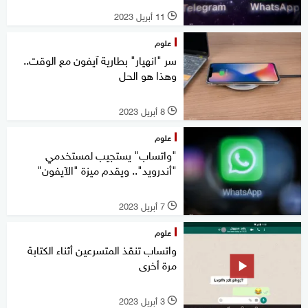
11 أبريل 2023
l
علوم
سر "انهيار" بطارية آيفون مع الوقت..
وهذا هو الحل
8 أبريل 2023
l
علوم
"واتساب" يستجيب لمستخدمي
"أندرويد".. ويقدم ميزة "الآيفون"
7 أبريل 2023
l
علوم
واتساب تنقذ المتسرعين أثناء الكتابة
مرة أخرى
3 أبريل 2023
l