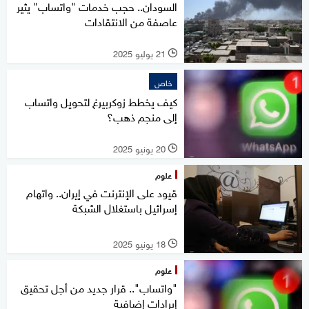
السودان.. حجب خدمات "واتساب" يثير
عاصفة من الانتقادات
21 يوليو 2025
l
خاص
كيف يخطط زوكربيرغ لتحويل واتساب
إلى منجم ذهب؟
20 يونيو 2025
l
علوم
قيود على الإنترنت في إيران.. واتهام
إسرائيل باستغلال الشبكة
18 يونيو 2025
l
علوم
"واتساب".. قرار جديد من أجل تحقيق
إيرادات إضافية