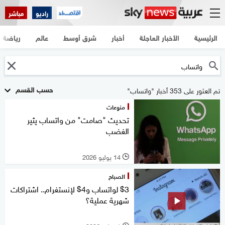
راديو
مباشر
الرئيسية
الأخبار العاجلة
أخبار
شرق أوسط
عالم
رياضة
حسب القسم
تم العثور على 353 أخبار "واتساب"
منوعات
تحديث "صامت" من واتساب يثير
الغضب
14 يوليو 2026
l
الصباح
$3 لواتساب و4$ لإنستغرام.. اشتراكات
شهرية عملية؟