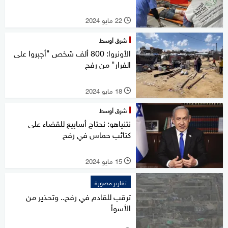
22 مايو 2024
l
شرق أوسط
الأونروا: 800 ألف شخص "أجبروا على
الفرار" من رفح
18 مايو 2024
l
شرق أوسط
نتنياهو: نحتاج أسابيع للقضاء على
كتائب حماس في رفح
15 مايو 2024
l
تقارير مصورة
ترقب للقادم في رفح.. وتحذير من
الأسوأ