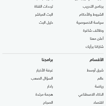
برنامج التدريب
ترددات القناة
الشروط والأحكام
البث المباشر
سياسة الخصوصية
دليل البث
وظائف شاغرة
أعلن معنا
شاركنا برأيك
الأقسام
برامجنا
شرق أوسط
غرفة الأخبار
عالم
السؤال الصعب
رياضة
رادار
الذكاء الاصطناعي
هجمة مرتدة
اقتصاد
الصباح