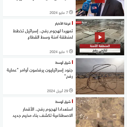
7 مايو 2024
l
غرفة الأخبار
تمهيدا لهجوم رفح.. إسرائيل تخطط
لمنطقة آمنة وسط القطاع
1 مايو 2024
l
شرق أوسط
جنود إسرائيليون يرفضون أوامر "عملية
رفح"
29 أبريل 2024
l
شرق أوسط
استعدادا لهجوم رفح.. الأقمار
الاصطناعية تكشف بناء مخيم جديد