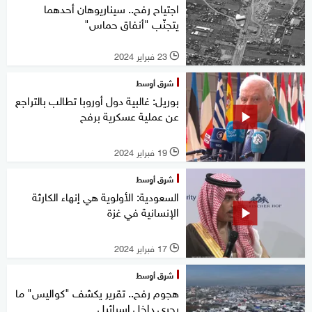
اجتياح رفح.. سيناريوهان أحدهما
يتجنّب "أنفاق حماس"
23 فبراير 2024
l
شرق أوسط
بوريل: غالبية دول أوروبا تطالب بالتراجع
عن عملية عسكرية برفح
19 فبراير 2024
l
شرق أوسط
السعودية: الأولوية هي إنهاء الكارثة
الإنسانية في غزة
17 فبراير 2024
l
شرق أوسط
هجوم رفح.. تقرير يكشف "كواليس" ما
يجري داخل إسرائيل