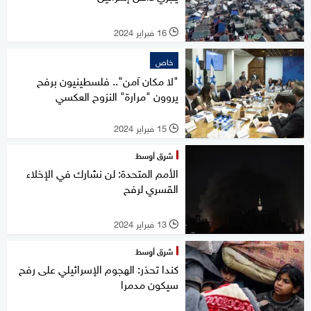
16 فبراير 2024
l
خاص
"لا مكان آمن".. فلسطينيون برفح
يروون "مرارة" النزوح العكسي
15 فبراير 2024
l
شرق أوسط
الأمم المتحدة: لن نشارك في الإخلاء
القسري لرفح
13 فبراير 2024
l
شرق أوسط
كندا تحذر: الهجوم الإسرائيلي على رفح
سيكون مدمرا