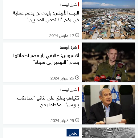
شرق أوسط
البيت الأبيض: بايدن لن يدعم عملية
في رفح "لا تحمي المدنيين"
12 مارس 2024
l
شرق أوسط
أكسيوس: هاليفي زار مصر لطمأنتها
بعدم "التهجير إلى سيناء"
26 فبراير 2024
l
شرق أوسط
نتنياهو يعلق على نتائج "محادثات
باريس".. وخطط رفح
25 فبراير 2024
l
خاص