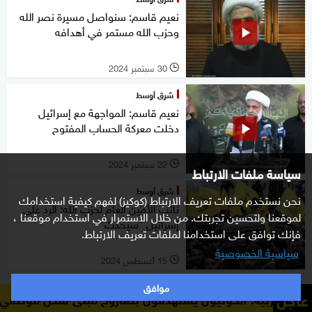
نعيم قاسم: سنواصل مسيرة نصر الله
وحزب الله مستمر في أهدافه
30 سبتمبر 2024
l
شرق أوسط
نعيم قاسم: المواجهة مع إسرائيل
دخلت معركة الحساب المفتوح
22 سبتمبر 2024
l
سياسة ملفات الارتباط
شرق أوسط
نحن نستخدم ملفات تعريف الارتباط (كوكيز) لفهم كيفية استخدامك
نائب الأمين العام لحزب الله: الرد على
لموقعنا ولتحسين تجربتك. من خلال الاستمرار في استخدام موقعنا ،
إسرائيل "سيحدث"
فإنك توافق على استخدامنا لملفات تعريف الارتباط.
سياسية الخصوصية
15 أغسطس 2024
l
موافق
عاجل
الحوثيون يستهدفون بصاروخ مبنى سكن موظفي المستشفى الس
العودة للأعلى