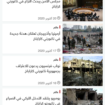
مجلس الأمن يبحث النزاع في ناغورني
كراباخ
20 أكتوبر 2020
l
عالم
أرمينيا وأذربيجان تعلنان هدنة جديدة
في ناغورني كاراباخ
17 أكتوبر 2020
l
عالم
نواب فرنسيون يدعون للاعتراف
بجمهورية ناغورني كاراباخ
16 أكتوبر 2020
l
عالم
بومبيو ينتقد التدخل التركي في الصراع
في ناغورنو كراباخ