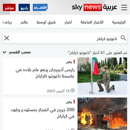
راديو
مباشر
الرئيسية
الأخبار العاجلة
أخبار
شرق أوسط
عالم
رياضة
حسب القسم
تم العثور على 41 أخبار "ناغورنو كراباخ"
عالم
رئيس أذربيجان يرفع علم بلاده في
عاصمة ناغورنو كاراباخ
15 أكتوبر 2023
l
عالم
200 جريح في انفجار بمستودع وقود
في كراباخ