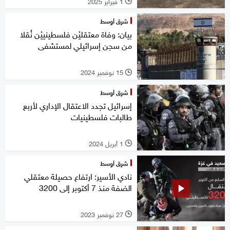
1 فبراير 2025
l
شرق أوسط
بيان: وفاة معتقليْن فلسطينييْن نُقلا
من سجن إسرائيلي لمستشفى
15 نوفمبر 2024
l
شرق أوسط
إسرائيل تجدد الاعتقال الإداري لأربع
طالبات فلسطينيات
1 أبريل 2024
l
شرق أوسط
نادي الأسير: ارتفاع حصيلة معتقلي
الضفة منذ 7 أكتوبر إلى 3200
27 نوفمبر 2023
l