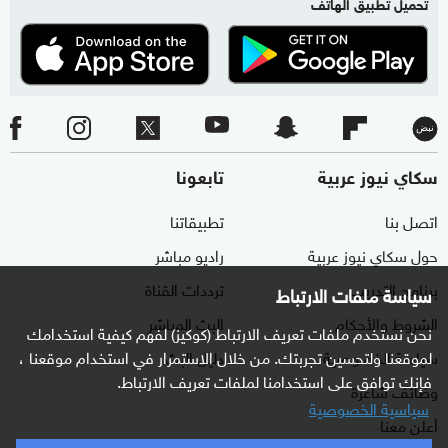
تحميل تطبيق الهاتف
سكاي نيوز عربية
تابعونا
اتصل بنا
تطبيقاتنا
حول سكاي نيوز عربية
راديو مباشر
برنامج التدريب
ترددات القناة
سياسة ملفات الارتباط
الشروط والأحكام
البث المباشر
نحن نستخدم ملفات تعريف الارتباط (كوكيز) لفهم كيفية استخدامك
لموقعنا ولتحسين تجربتك. من خلال الاستمرار في استخدام موقعنا ،
سياسة الخصوصية
دليل البث
فإنك توافق على استخدامنا لملفات تعريف الارتباط.
وظائف شاغرة
سياسية الخصوصية
أعلن معنا