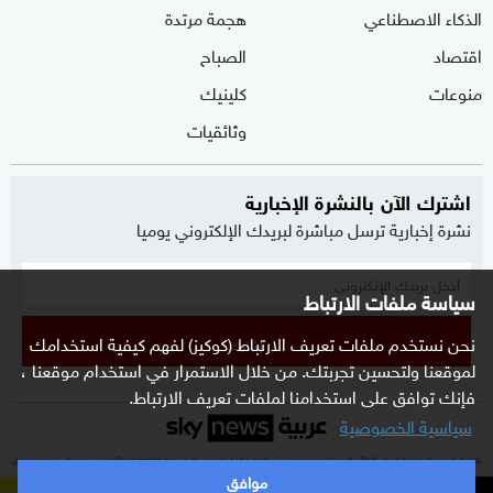
الذكاء الاصطناعي
هجمة مرتدة
اقتصاد
الصباح
منوعات
كلينيك
وثائقيات
اشترك الآن بالنشرة الإخبارية
نشرة إخبارية ترسل مباشرة لبريدك الإلكتروني يوميا
سياسة ملفات الارتباط
نحن نستخدم ملفات تعريف الارتباط (كوكيز) لفهم كيفية استخدامك
إشترك
لموقعنا ولتحسين تجربتك. من خلال الاستمرار في استخدام موقعنا ،
فإنك توافق على استخدامنا لملفات تعريف الارتباط.
سياسية الخصوصية
كافة العلامات التجارية الخاصة بـ SKY وكل ما تتضمنه من حقوق الملكية الفكرية هي ملك لشركة Sky Limited ولا تستخدم إلا بتصريح مسبق
موافق