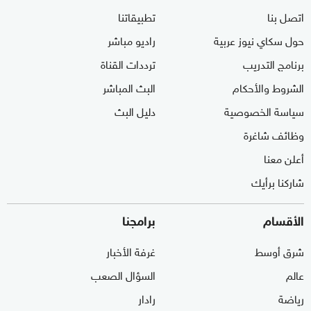
اتصل بنا
تطبيقاتنا
حول سكاي نيوز عربية
راديو مباشر
برنامج التدريب
ترددات القناة
الشروط والأحكام
البث المباشر
سياسة الخصوصية
دليل البث
وظائف شاغرة
أعلن معنا
شاركنا برأيك
الأقسام
برامجنا
شرق أوسط
غرفة الأخبار
عالم
السؤال الصعب
رياضة
رادار