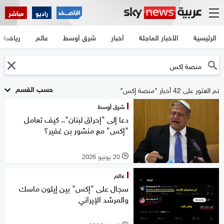
راديو
مباشر
الرئيسية
الأخبار العاجلة
أخبار
شرق أوسط
عالم
رياضة
حسب القسم
تم العثور على 42 أخبار "منصة إكس"
شرق أوسط
دعا إلى "إحراق لبنان".. كيف تعامل
"إكس" مع منشور بن غفير؟
20 يونيو 2026
l
عالم
سجال على "إكس" بين إيلون ماسك
والمرشد الإيراني