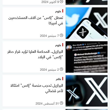
9 أكتوبر 2024
l
علوم
تعطل "إكس" عن آلاف المستخدمين
في أميركا
7 سبتمبر 2024
l
علوم
البرازيل.. المحكمة العليا تؤيد قرار حظر
"إكس" في البلاد
2 سبتمبر 2024
l
عالم
البرازيل تحجب منصة "إكس" امتثالا
لأمر قضائي
31 أغسطس 2024
l