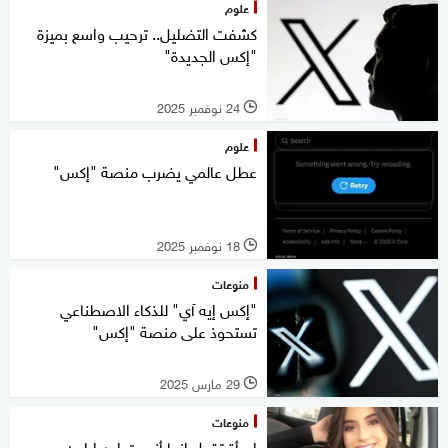
علوم
كشفت التضليل.. ترحيب واسع بميزة
"إكس الجديدة"
24 نوفمبر 2025
l
علوم
عطل عالمي يضرب منصة "إكس"
18 نوفمبر 2025
l
منوعات
"إكس إيه آي" للذكاء الاصطناعي
تستحوذ على منصة "إكس"
29 مارس 2025
l
منوعات
امرأة تقول إنها أنجبت ابن إيلون