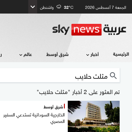
الجمعة 7 أغسطس 2026
°C
32
واشنطن
الرئيسية
أخبار
شرق أوسط
عالم
ر
تم العثور على 2 أخبار "مثلث حلايب"
شرق أوسط
الخارجية السودانية تستدعي السفير
المصري