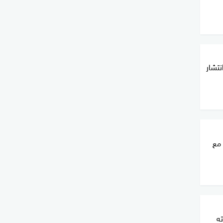
نتشار
 مع
ته