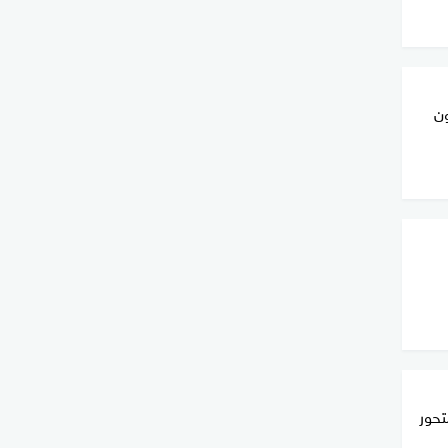
ون
تحور