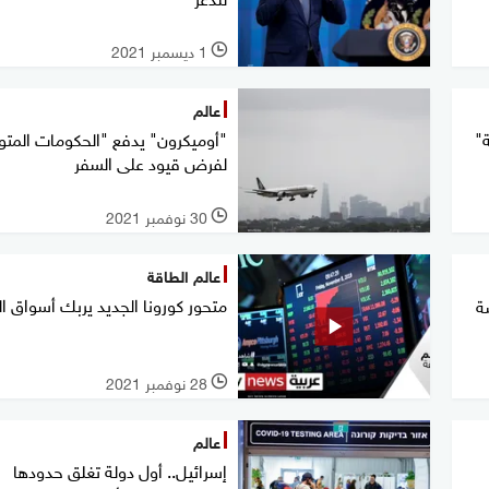
1 ديسمبر 2021
l
عالم
"
"أوميكرون" يدفع "الحكومات المتوت
لفرض قيود على السفر
30 نوفمبر 2021
l
عالم الطاقة
متحور كورونا الجديد يربك أسواق ا
ة
28 نوفمبر 2021
l
عالم
إسرائيل.. أول دولة تغلق حدودها