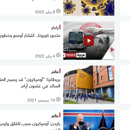
8 يناير 2022
l
رادار
متحور كورونا.. انتشار أوسع وخطور
4 يناير 2022
l
عالم
بريطانيا: "أوميكرون" قد يصبح المت
السائد في غضون أيام
10 ديسمبر 2021
l
عالم
بايدن: أوميكرون سبب للقلق وليس
للذعر