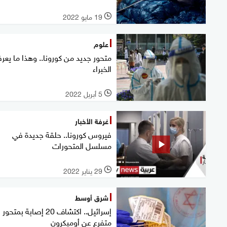
19 مايو 2022
l
علوم
متحور جديد من كورونا.. وهذا ما يعر
الخبراء
5 أبريل 2022
l
غرفة الأخبار
فيروس كورونا.. حلقة جديدة في
مسلسل المتحورات
29 يناير 2022
l
شرق أوسط
إسرائيل.. اكتشاف 20 إصابة بمتحور
متفرع عن أوميكرون