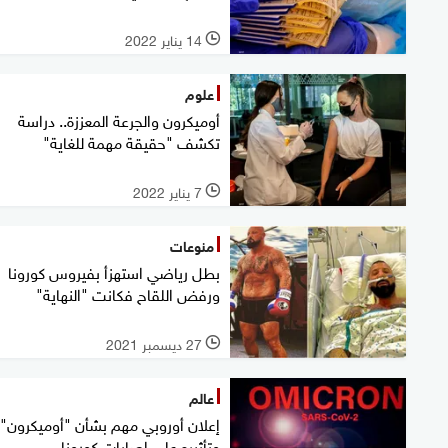
14 يناير 2022
l
علوم
أوميكرون والجرعة المعززة.. دراسة
تكشف "حقيقة مهمة للغاية"
7 يناير 2022
l
منوعات
بطل رياضي استهزأ بفيروس كورونا
ورفض اللقاح فكانت "النهاية"
27 ديسمبر 2021
l
عالم
إعلان أوروبي مهم بشأن "أوميكرون"
وتأثيره على إصابات كورونا