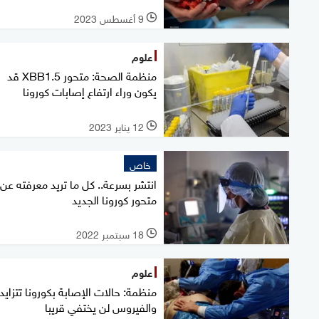
9 أغسطس 2023
l
علوم
منظمة الصحة: متحور XBB1.5 قد
يكون وراء ارتفاع إصابات كورونا
12 يناير 2023
l
خاص
انتشر بسرعة.. كل ما تريد معرفته عن
متحور كورونا الجديد
18 سبتمبر 2022
l
علوم
منظمة: حالات الإصابة بكورونا تتزايد
والفيروس لن يختفي قريبا