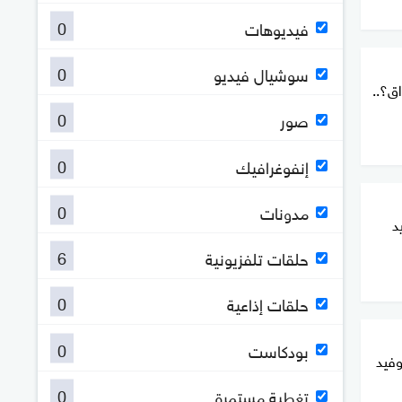
0
فيديوهات
0
سوشيال فيديو
ق؟..
0
صور
0
إنفوغرافيك
0
مدونات
د
6
حلقات تلفزيونية
0
حلقات إذاعية
0
بودكاست
وفيد
0
تغطية مستمرة