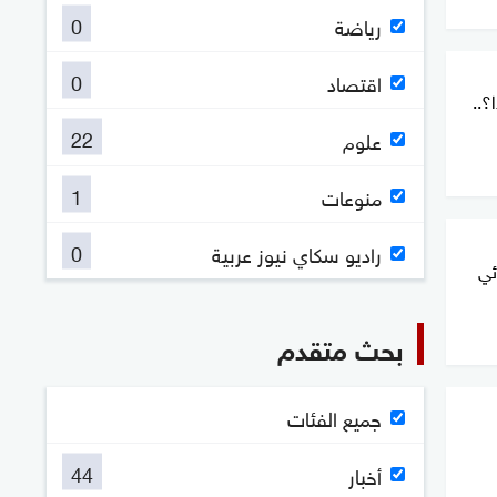
0
رياضة
0
اقتصاد
؟..
22
علوم
1
منوعات
0
راديو سكاي نيوز عربية
ئي
بحث متقدم
جميع الفئات
44
أخبار