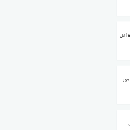
ة أقل
حور