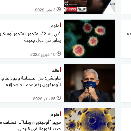
3 مايو 2022
l
علوم
فه
"بي إيه 2".. متحور المتحور أوميكر
يظهر في دول جديدة
10 فبراير 2022
l
عالم
فاوتشي: من الحصافة وجود لقاح
لأوميكرون رغم عدم الحاجة إليه
25 يناير 2022
l
علوم
مزيج "أوميكرون ودلتا".. اكتشاف م
جديد لكورونا في قبرص