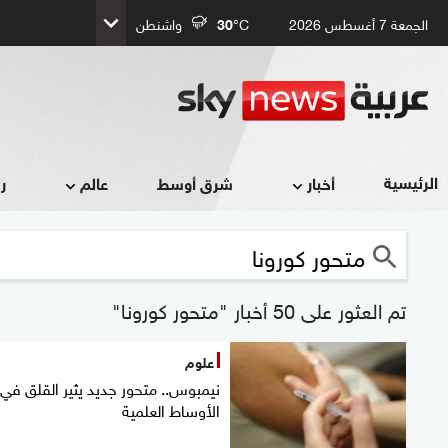
الجمعة 7 أغسطس 2026
°C
30
واشنطن
الرئيسية
أخبار
شرق أوسط
عالم
ر
تم العثور على 50 أخبار "متحور كورونا"
علوم
نيمبوس.. متحور جديد يثير القلق في
الأوساط العلمية