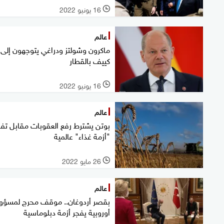
16 يونيو 2022
l
عالم
ماكرون وشولتز ودراغي يتوجهون إلى
كييف بالقطار
16 يونيو 2022
l
عالم
بوتن يشترط رفع العقوبات مقابل تف
"أزمة غذاء" عالمية
26 مايو 2022
l
عالم
بقصر أردوغان.. موقف محرج لمسؤول
أوروبية يفجر أزمة دبلوماسية