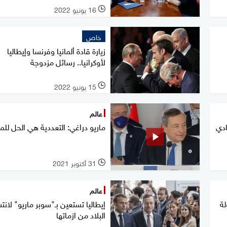
16 يونيو 2022
l
خاص
زيارة قادة ألمانيا وفرنسا وإيطاليا
لأوكرانيا.. رسائل مزدوجة
15 يونيو 2022
l
عالم
ادي
ماريو دراغي: التعددية هي الحل لل
31 أكتوبر 2021
l
عالم
ة
إيطاليا تستعين بـ"سوبر ماريو" لانت
البلاد من ازماتها