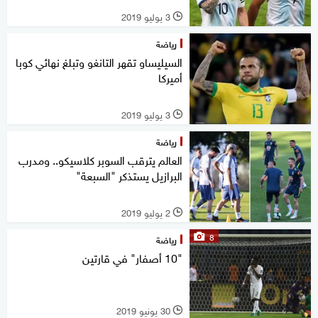
3 يوليو 2019
l
رياضة
السيليساو تقهر التانغو وتبلغ نهائي كوبا
أميركا
3 يوليو 2019
l
رياضة
العالم يترقب السوبر كلاسيكو.. ومدرب
البرازيل يستذكر "السبعة"
2 يوليو 2019
l
8
رياضة
"10 أصفار" في قارتين
30 يونيو 2019
l