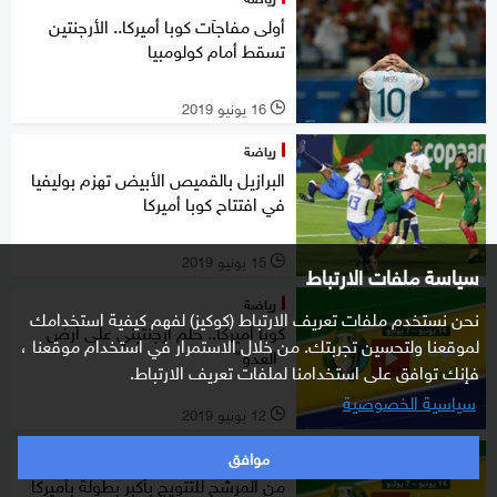
أولى مفاجآت كوبا أميركا.. الأرجنتين
تسقط أمام كولومبيا
16 يونيو 2019
l
رياضة
البرازيل بالقميص الأبيض تهزم بوليفيا
في افتتاح كوبا أميركا
15 يونيو 2019
l
سياسة ملفات الارتباط
رياضة
نحن نستخدم ملفات تعريف الارتباط (كوكيز) لفهم كيفية استخدامك
كوبا أميركا.. حلم أرجنتيني على أرض
لموقعنا ولتحسين تجربتك. من خلال الاستمرار في استخدام موقعنا ،
"العدو"
فإنك توافق على استخدامنا لملفات تعريف الارتباط.
سياسية الخصوصية
12 يونيو 2019
l
موافق
ملاعب
من المرشح للتتويج بأكبر بطولة بأميركا