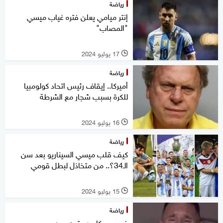
رياضة
إنتر ميامي يعلن فتره غياب ميسي
"المصاب"
17 يوليو 2024
l
رياضة
أميركا.. إيقاف رئيس اتحاد كولومبيا
للكرة بسبب شجار مع الشرطة
16 يوليو 2024
l
رياضة
كيف قلب ميسي السيناريو بعد سن
الـ34؟.. من متخاذل لبطل قومي
15 يوليو 2024
l
رياضة
فيديو.. بكاء هستيري من ميسي بعد