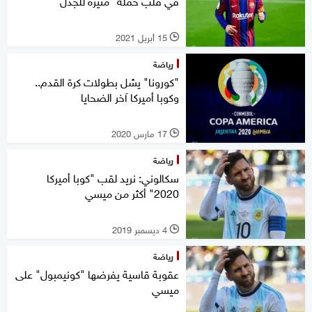
في قلب حملة "مثيرة للجدل"
15 أبريل 2021
l
رياضة
"كورونا" يشل بطولات كرة القدم..
وكوبا أميركا آخر الضحايا
17 مارس 2020
l
رياضة
سكالوني: نريد لقب "كوبا أميركا
2020" أكثر من ميسي
4 ديسمبر 2019
l
رياضة
عقوبة قاسية يفرضها "كونيمبول" على
ميسي