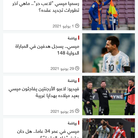
رسميا ميسي "لاعب حر".. ماهي آخر
تطورات تجديد عقده؟
1 يوليو 2021
l
رياضة
ميسي.. يسجل هدفين في المباراة
الدولية 148
29 يونيو 2021
l
رياضة
فيديو: لاعبو الأرجنتين يفاجئون ميسي
بعيد ميلاده بهدايا غريبة
25 يونيو 2021
l
رياضة
ميسي في عمر 34 عاما.. هل حان
وقت "فك العقدة"؟