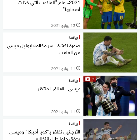
2021.. عام "الملاعب التي خذلت
أصحابها"
12 يوليو 2021
l
رياضة
صورة تكشف سر مكالمة ليونيل ميسي
من الملعب
11 يوليو 2021
l
7
رياضة
ميسي.. العناق المنتظر
11 يوليو 2021
l
رياضة
الأرجنتين تظفر بـ"كوبا أميركا" وميسي
يحقق حلما طال انتظاره