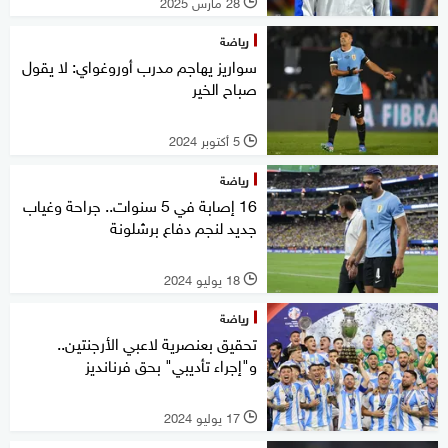
28 مارس 2025
l
رياضة
سواريز يهاجم مدرب أوروغواي: لا يقول
صباح الخير
5 أكتوبر 2024
l
رياضة
16 إصابة في 5 سنوات.. جراحة وغياب
جديد لنجم دفاع برشلونة
18 يوليو 2024
l
رياضة
تحقيق بعنصرية لاعبي الأرجنتين..
و"إجراء تأديبي" بحق فرنانديز
17 يوليو 2024
l