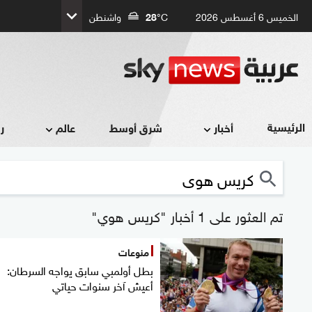
الخميس 6 أغسطس 2026
°C
28
واشنطن
الرئيسية
أخبار
شرق أوسط
عالم
ر
تم العثور على 1 أخبار "كريس هوي"
منوعات
بطل أولمبي سابق يواجه السرطان:
أعيش آخر سنوات حياتي