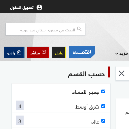
تسجيل الدخول
مزيد
عاجل
مباشر
راديو
حسب القسم
جميع الأقسام
4
شرق أوسط
م
3
عالم