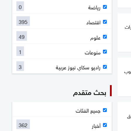
0
رياضة
395
اقتصاد
رات
49
علوم
1
منوعات
3
راديو سكاي نيوز عربية
توب
بحث متقدم
جميع الفئات
اق
362
أخبار