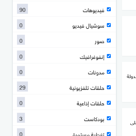
90
فيديوهات
0
سوشيال فيديو
0
صور
0
إنفوغرافيك
0
مدونات
دولة
29
حلقات تلفزيونية
0
حلقات إذاعية
3
بودكاست
لى
0
تغطية مستمرة