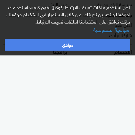
سياسة الخصوصية
دليل البث
نحن نستخدم ملفات تعريف الارتباط (كوكيز) لفهم كيفية استخدامك
لموقعنا ولتحسين تجربتك. من خلال الاستمرار في استخدام موقعنا ،
وظائف شاغرة
فإنك توافق على استخدامنا لملفات تعريف الارتباط.
أعلن معنا
سياسية الخصوصية
شاركنا برأيك
موافق
الأقسام
برامجنا
شرق أوسط
غرفة الأخبار
عالم
السؤال الصعب
رياضة
رادار
الذكاء الاصطناعي
هجمة مرتدة
اقتصاد
الصباح
منوعات
كلينيك
وثائقيات