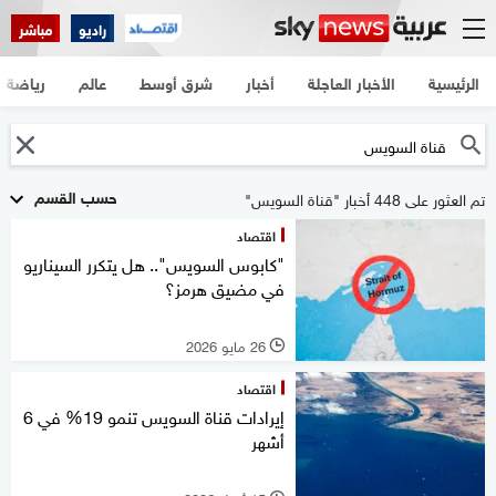
راديو
مباشر
الرئيسية
الأخبار العاجلة
أخبار
شرق أوسط
عالم
رياضة
حسب القسم
تم العثور على 448 أخبار "قناة السويس"
اقتصاد
"كابوس السويس".. هل يتكرر السيناريو
في مضيق هرمز؟
26 مايو 2026
l
اقتصاد
إيرادات قناة السويس تنمو 19% في 6
أشهر