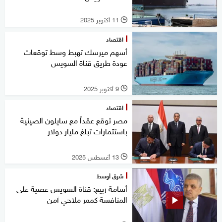
11 أكتوبر 2025
l
اقتصاد
أسهم ميرسك تهبط وسط توقعات
عودة طريق قناة السويس
9 أكتوبر 2025
l
اقتصاد
مصر توقع عقداً مع سايلون الصينية
باستثمارات تبلغ مليار دولار
13 أغسطس 2025
l
شرق أوسط
أسامة ربيع: قناة السويس عصية على
المنافسة كممر ملاحي آمن