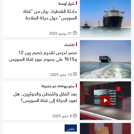
شرق أوسط
حادثة القنطرة.. بيان من "قناة
السويس" حول حركة الملاحة
21 يونيو 2025
l
اقتصاد
مصر تدرس تقديم خصم بين 12
و15% على رسوم عبور قناة السويس
13 مايو 2025
l
ستوديوone مع فضيلة
بعد اتفاق واشنطن والحوثيين.. هل
تعود الحركة إلى قناة السويس؟
8 مايو 2025
l
خاص