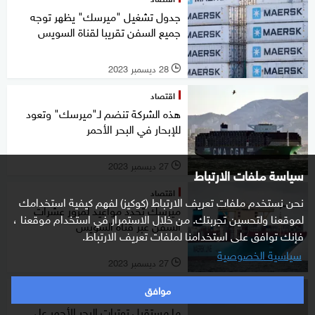
جدول تشغيل "ميرسك" يظهر توجه
جميع السفن تقريبا لقناة السويس
28 ديسمبر 2023
l
اقتصاد
هذه الشركة تنضم لـ"ميرسك" وتعود
للإبحار في البحر الأحمر
27 ديسمبر 2023
l
سياسة ملفات الارتباط
اقتصاد
نحن نستخدم ملفات تعريف الارتباط (كوكيز) لفهم كيفية استخدامك
ميرسك تحدد مواعيد لمرور عشرات
لموقعنا ولتحسين تجربتك. من خلال الاستمرار في استخدام موقعنا ،
السفن عبر قناة السويس
فإنك توافق على استخدامنا لملفات تعريف الارتباط.
سياسية الخصوصية
27 ديسمبر 2023
l
موافق
خاص
ما مستقبل توترات البحر الأحمر على