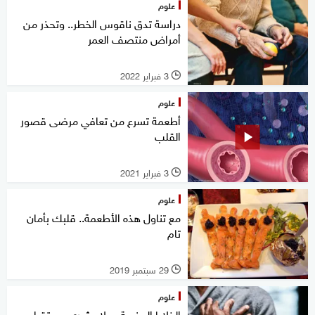
علوم
دراسة تدق ناقوس الخطر.. وتحذر من
أمراض منتصف العمر
3 فبراير 2022
l
علوم
أطعمة تسرع من تعافي مرضى قصور
القلب
3 فبراير 2021
l
علوم
مع تناول هذه الأطعمة.. قلبك بأمان
تام
29 سبتمبر 2019
l
علوم
الخلايا الجذعية.. علاج ثوري مستقبلي