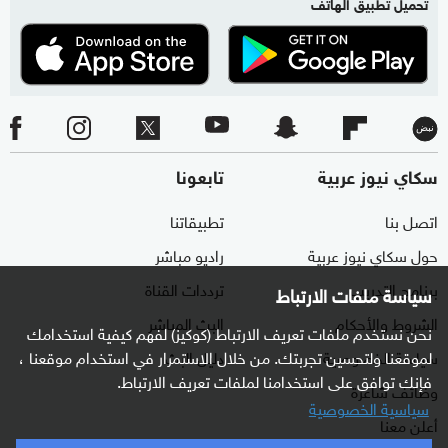
تحميل تطبيق الهاتف
سكاي نيوز عربية
تابعونا
اتصل بنا
تطبيقاتنا
حول سكاي نيوز عربية
راديو مباشر
برنامج التدريب
ترددات القناة
سياسة ملفات الارتباط
الشروط والأحكام
البث المباشر
نحن نستخدم ملفات تعريف الارتباط (كوكيز) لفهم كيفية استخدامك
لموقعنا ولتحسين تجربتك. من خلال الاستمرار في استخدام موقعنا ،
سياسة الخصوصية
دليل البث
فإنك توافق على استخدامنا لملفات تعريف الارتباط.
وظائف شاغرة
سياسية الخصوصية
أعلن معنا