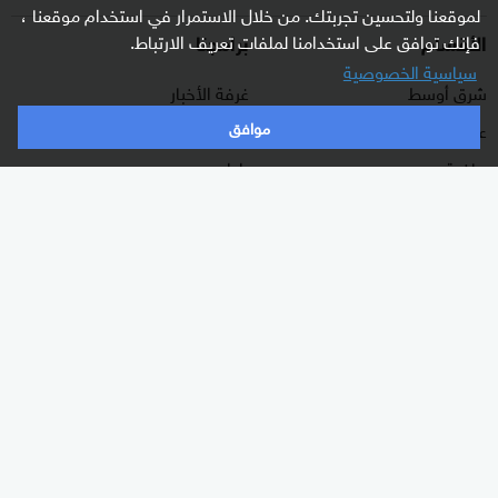
لموقعنا ولتحسين تجربتك. من خلال الاستمرار في استخدام موقعنا ،
الأقسام
برامجنا
فإنك توافق على استخدامنا لملفات تعريف الارتباط.
سياسية الخصوصية
شرق أوسط
غرفة الأخبار
موافق
عالم
السؤال الصعب
رياضة
رادار
الذكاء الاصطناعي
هجمة مرتدة
اقتصاد
الصباح
منوعات
كلينيك
وثائقيات
اشترك الآن بالنشرة الإخبارية
نشرة إخبارية ترسل مباشرة لبريدك الإلكتروني يوميا